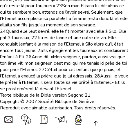
qu’il reste là pour toujours.»
23
Son mari Elkana lui dit: «Fais ce
qui te semblera bon, attends de l’avoir sevré. Seulement, que
l’Eternel accomplisse sa parole!» La femme resta donc là et elle
allaita son fils jusqu’au moment de son sevrage.
24
Quand elle l’eut sevré, elle le fit monter avec elle à Silo. Elle
prit 3 taureaux, 22 litres de farine et une outre de vin. Elle
conduisit l’enfant à la maison de l’Eternel à Silo alors qu’il était
encore tout jeune.
25
Ils égorgèrent les taureaux et conduisirent
l’enfant à Eli.
26
Anne dit: «Mon seigneur, pardon, aussi vrai que
ton âme vit, mon seigneur, c’est moi qui me tenais ici près de toi
pour prier l’Eternel.
27
C’était pour cet enfant que je priais, et
l’Eternel a exaucé la prière que je lui adressais.
28
Aussi, je veux
le prêter à l’Eternel; il sera toute sa vie prêté à l’Eternel.» Et ils
se prosternèrent là devant l’Eternel.
Texte biblique de la Bible version Segond 21
Copyright © 2007 Société Biblique de Genève
Reproduit avec aimable autorisation. Tous droits réservés.