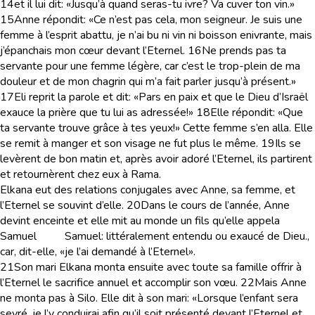
14
et il lui dit: «Jusqu’à quand seras-tu ivre? Va cuver ton vin.»
15
Anne répondit: «Ce n’est pas cela, mon seigneur. Je suis une
femme à l’esprit abattu, je n’ai bu ni vin ni boisson enivrante, mais
j’épanchais mon cœur devant l’Eternel.
16
Ne prends pas ta
servante pour une femme légère, car c’est le trop-plein de ma
douleur et de mon chagrin qui m’a fait parler jusqu’à présent.»
17
Eli reprit la parole et dit: «Pars en paix et que le Dieu d’Israël
exauce la prière que tu lui as adressée!»
18
Elle répondit: «Que
ta servante trouve grâce à tes yeux!» Cette femme s’en alla. Elle
se remit à manger et son visage ne fut plus le même.
19
Ils se
levèrent de bon matin et, après avoir adoré l’Eternel, ils partirent
et retournèrent chez eux à Rama.
Elkana eut des relations conjugales avec Anne, sa femme, et
l’Eternel se souvint d’elle.
20
Dans le cours de l’année, Anne
devint enceinte et elle mit au monde un fils qu’elle appela
Samuel
Samuel
: littéralement entendu ou exaucé de Dieu.
,
car, dit-elle, «je l’ai demandé à l’Eternel».
21
Son mari Elkana monta ensuite avec toute sa famille offrir à
l’Eternel le sacrifice annuel et accomplir son vœu.
22
Mais Anne
ne monta pas à Silo. Elle dit à son mari: «Lorsque l’enfant sera
sevré, je l’y conduirai afin qu’il soit présenté devant l’Eternel et