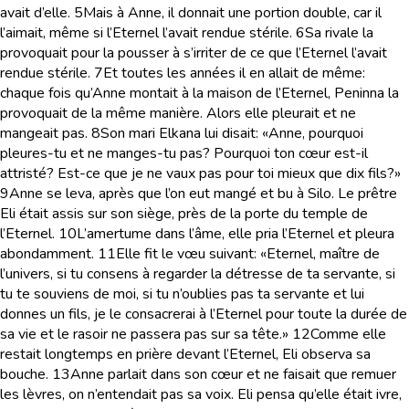
avait d’elle.
5
Mais à Anne, il donnait une portion double, car il
l’aimait, même si l’Eternel l’avait rendue stérile.
6
Sa rivale la
provoquait pour la pousser à s’irriter de ce que l’Eternel l’avait
rendue stérile.
7
Et toutes les années il en allait de même:
chaque fois qu’Anne montait à la maison de l’Eternel, Peninna la
provoquait de la même manière. Alors elle pleurait et ne
mangeait pas.
8
Son mari Elkana lui disait: «Anne, pourquoi
pleures-tu et ne manges-tu pas? Pourquoi ton cœur est-il
attristé? Est-ce que je ne vaux pas pour toi mieux que dix fils?»
9
Anne se leva, après que l’on eut mangé et bu à Silo. Le prêtre
Eli était assis sur son siège, près de la porte du temple de
l’Eternel.
10
L’amertume dans l’âme, elle pria l’Eternel et pleura
abondamment.
11
Elle fit le vœu suivant: «Eternel, maître de
l’univers, si tu consens à regarder la détresse de ta servante, si
tu te souviens de moi, si tu n’oublies pas ta servante et lui
donnes un fils, je le consacrerai à l’Eternel pour toute la durée de
sa vie et le rasoir ne passera pas sur sa tête.»
12
Comme elle
restait longtemps en prière devant l’Eternel, Eli observa sa
bouche.
13
Anne parlait dans son cœur et ne faisait que remuer
les lèvres, on n’entendait pas sa voix. Eli pensa qu’elle était ivre,