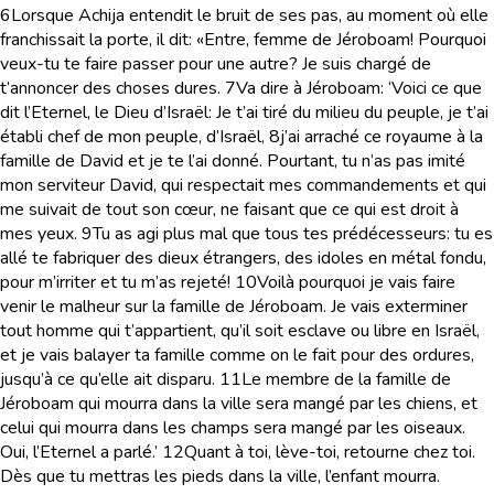
6
Lorsque Achija entendit le bruit de ses pas, au moment où elle
franchissait la porte, il dit: «Entre, femme de Jéroboam! Pourquoi
veux-tu te faire passer pour une autre? Je suis chargé de
t’annoncer des choses dures.
7
Va dire à Jéroboam: ‘Voici ce que
dit l’Eternel, le Dieu d’Israël: Je t’ai tiré du milieu du peuple, je t’ai
établi chef de mon peuple, d’Israël,
8
j’ai arraché ce royaume à la
famille de David et je te l’ai donné. Pourtant, tu n’as pas imité
mon serviteur David, qui respectait mes commandements et qui
me suivait de tout son cœur, ne faisant que ce qui est droit à
mes yeux.
9
Tu as agi plus mal que tous tes prédécesseurs: tu es
allé te fabriquer des dieux étrangers, des idoles en métal fondu,
pour m’irriter et tu m’as rejeté!
10
Voilà pourquoi je vais faire
venir le malheur sur la famille de Jéroboam. Je vais exterminer
tout homme qui t’appartient, qu’il soit esclave ou libre en Israël,
et je vais balayer ta famille comme on le fait pour des ordures,
jusqu’à ce qu’elle ait disparu.
11
Le membre de la famille de
Jéroboam qui mourra dans la ville sera mangé par les chiens, et
celui qui mourra dans les champs sera mangé par les oiseaux.
Oui, l’Eternel a parlé.’
12
Quant à toi, lève-toi, retourne chez toi.
Dès que tu mettras les pieds dans la ville, l’enfant mourra.