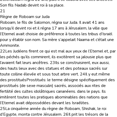
Son fils Nadab devint roi à sa place.
21
Règne de Roboam sur Juda
Roboam, le fils de Salomon, régna sur Juda. Il avait 41 ans
lorsqu’il devint roi et il régna 17 ans à Jérusalem, la ville que
l’Eternel avait choisie de préférence à toutes les tribus d’Israël
pour y établir son nom. Sa mère s’appelait Naama et c’était une
Ammonite.
22
Les Judéens firent ce qui est mal aux yeux de l’Eternel et, par
les péchés qu’ils commirent, ils excitèrent sa jalousie plus que
l’avaient fait leurs ancêtres.
23
Ils se construisirent, eux aussi,
des hauts lieux avec des statues et des poteaux sacrés sur
toute colline élevée et sous tout arbre vert.
24
Il y eut même
des prostitués
Prostitués
: le terme désigne spécifiquement des
prostitués (de sexe masculin) sacrés, associés aux rites de
fertilité des cultes idolâtriques cananéens.
dans le pays. Ils
imitèrent toutes les pratiques abominables des nations que
l’Eternel avait dépossédées devant les Israélites.
25
La cinquième année du règne de Roboam, Shishak, le roi
d’Egypte, monta contre Jérusalem.
26
Il prit les trésors de la