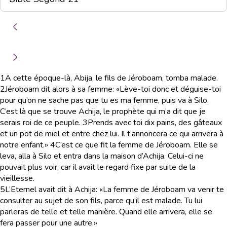
1
A cette époque-là, Abija, le fils de Jéroboam, tomba malade.
2
Jéroboam dit alors à sa femme: «Lève-toi donc et déguise-toi
pour qu’on ne sache pas que tu es ma femme, puis va à Silo.
C’est là que se trouve Achija, le prophète qui m’a dit que je
serais roi de ce peuple.
3
Prends avec toi dix pains, des gâteaux
et un pot de miel et entre chez lui. Il t’annoncera ce qui arrivera à
notre enfant.»
4
C’est ce que fit la femme de Jéroboam. Elle se
leva, alla à Silo et entra dans la maison d’Achija. Celui-ci ne
pouvait plus voir, car il avait le regard fixe par suite de la
vieillesse.
5
L’Eternel avait dit à Achija: «La femme de Jéroboam va venir te
consulter au sujet de son fils, parce qu’il est malade. Tu lui
parleras de telle et telle manière. Quand elle arrivera, elle se
fera passer pour une autre.»