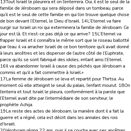
13
Tout Israël le pleurera et on l’enterrera. Oui, il est le seul de la
famille de Jéroboam qui sera déposé dans un tombeau, parce
qu’il est le seul de cette famille en qui l’on trouve quelque chose
de bon devant l’Eternel, le Dieu d’Israël.
14
L’Eternel va faire
surgir sur Israël un roi qui exterminera la famille de Jéroboam. Ce
jour est là. Et n’est-ce pas déjà ce qui arrive?
15
L’Eternel va
frapper Israël et il connaîtra le même sort que le roseau ballotté
par l’eau: il va arracher Israël de ce bon territoire qu’il avait donné
à leurs ancêtres et les disperser de l’autre côté de l’Euphrate,
parce qu’ils se sont fabriqué des idoles, irritant ainsi l’Eternel.
16
Il va abandonner Israël à cause des péchés que Jéroboam a
commis et qu’il a fait commettre à Israël.»
17
La femme de Jéroboam se leva et repartit pour Thirtsa. Au
moment où elle atteignit le seuil du palais, l’enfant mourut.
18
On
l’enterra et tout Israël le pleura, conformément à la parole que
l’Eternel avait dite par l’intermédiaire de son serviteur, le
prophète Achija.
19
Le reste des actes de Jéroboam, la manière dont il a fait la
guerre et a régné, cela est décrit dans les annales des rois
d’Israël.
20
Jéroboam régna 22 ans, puis il se coucha avec ses ancêtres.