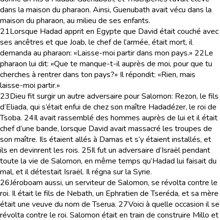
dans la maison du pharaon. Ainsi, Guenubath avait vécu dans la
maison du pharaon, au milieu de ses enfants.
21
Lorsque Hadad apprit en Egypte que David était couché avec
ses ancêtres et que Joab, le chef de l’armée, était mort, il
demanda au pharaon: «Laisse-moi partir dans mon pays.»
22
Le
pharaon lui dit: «Que te manque-t-il auprès de moi, pour que tu
cherches à rentrer dans ton pays?» Il répondit: «Rien, mais
laisse-moi partir.»
23
Dieu fit surgir un autre adversaire pour Salomon: Rezon, le fils
d’Eliada, qui s’était enfui de chez son maître Hadadézer, le roi de
Tsoba.
24
Il avait rassemblé des hommes auprès de lui et il était
chef d’une bande, lorsque David avait massacré les troupes de
son maître. Ils étaient allés à Damas et s’y étaient installés, et
ils en devinrent les rois.
25
Il fut un adversaire d’Israël pendant
toute la vie de Salomon, en même temps qu’Hadad lui faisait du
mal, et il détestait Israël. Il régna sur la Syrie.
26
Jéroboam aussi, un serviteur de Salomon, se révolta contre le
roi. Il était le fils de Nebath, un Ephratien de Tseréda, et sa mère
était une veuve du nom de Tserua.
27
Voici à quelle occasion il se
révolta contre le roi. Salomon était en train de construire Millo et