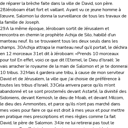
de réparer la brèche faite dans la ville de David, son père.
28
Jéroboam était fort et vaillant. Ayant vu ce jeune homme à
l’œuvre, Salomon lui donna la surveillance de tous les travaux de
la famille de Joseph.
29
A la même époque, Jéroboam sortit de Jérusalem et
rencontra en chemin le prophète Achija de Silo, habillé d’un
manteau neuf. Ils se trouvaient tous les deux seuls dans les
champs.
30
Achija attrapa le manteau neuf qu’il portait, le déchira
en 12 morceaux
31
et dit à Jéroboam: «Prends 10 morceaux
pour toi! En effet, voici ce que dit l’Eternel, le Dieu d’Israël: ‘Je
vais arracher le royaume de la main de Salomon et je te donnerai
10 tribus.
32
Mais il gardera une tribu, à cause de mon serviteur
David et de Jérusalem, la ville que j’ai choisie de préférence à
toutes les tribus d’Israël.
33
Cela arrivera parce qu’ils m’ont
abandonné et se sont prosternés devant Astarté, la divinité des
Sidoniens, devant Kemosh, le dieu de Moab, et devant Milcom,
le dieu des Ammonites, et parce qu’ils n’ont pas marché dans
mes voies pour faire ce qui est droit à mes yeux et pour mettre
en pratique mes prescriptions et mes règles comme l’a fait
David, le père de Salomon.
34
Je ne lui retirerai pas tout le