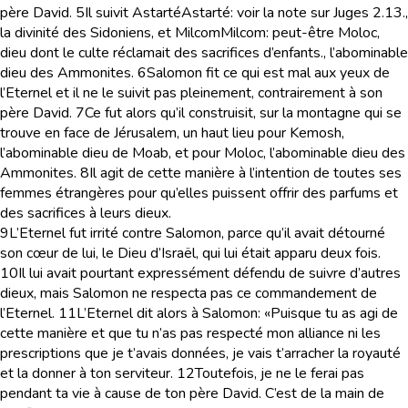
père David.
5
Il suivit Astarté
Astarté
: voir la note sur Juges 2.13.
,
la divinité des Sidoniens, et Milcom
Milcom
: peut-être Moloc,
dieu dont le culte réclamait des sacrifices d’enfants.
, l’abominable
dieu des Ammonites.
6
Salomon fit ce qui est mal aux yeux de
l’Eternel et il ne le suivit pas pleinement, contrairement à son
père David.
7
Ce fut alors qu’il construisit, sur la montagne qui se
trouve en face de Jérusalem, un haut lieu pour Kemosh,
l’abominable dieu de Moab, et pour Moloc, l’abominable dieu des
Ammonites.
8
Il agit de cette manière à l’intention de toutes ses
femmes étrangères pour qu’elles puissent offrir des parfums et
des sacrifices à leurs dieux.
9
L’Eternel fut irrité contre Salomon, parce qu’il avait détourné
son cœur de lui, le Dieu d’Israël, qui lui était apparu deux fois.
10
Il lui avait pourtant expressément défendu de suivre d’autres
dieux, mais Salomon ne respecta pas ce commandement de
l’Eternel.
11
L’Eternel dit alors à Salomon: «Puisque tu as agi de
cette manière et que tu n’as pas respecté mon alliance ni les
prescriptions que je t’avais données, je vais t’arracher la royauté
et la donner à ton serviteur.
12
Toutefois, je ne le ferai pas
pendant ta vie à cause de ton père David. C’est de la main de