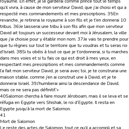
royaume. En effet, je le garderai comme prince tout le temps
qu’il vivra, à cause de mon serviteur David, que j’ai choisi et qui a
respecté mes commandements et mes prescriptions.
35
En
revanche, je retirerai le royaume à son fils et je t’en donnerai 10
tribus.
36
Je laisserai une tribu à son fils afin que mon serviteur
David ait toujours un successeur devant moi à Jérusalem, la ville
que j’ai choisie pour y établir mon nom.
37
Je vais te prendre pour
que tu règnes sur tout le territoire que tu voudras et tu seras roi
d’Israël.
38
Si tu obéis à tout ce que je t’ordonnerai, si tu marches
dans mes voies et si tu fais ce qui est droit à mes yeux, en
respectant mes prescriptions et mes commandements comme
l’a fait mon serviteur David, je serai avec toi, je te construirai une
maison stable, comme j’en ai construit une à David, et je te
donnerai Israël.
39
J’humilierai ainsi la descendance de David,
mais ce ne sera pas définitif.’»
40
Salomon chercha à faire mourir Jéroboam, mais il se leva et se
réfugia en Egypte vers Shishak, le roi d’Egypte. Il resta en
Egypte jusqu’à la mort de Salomon.
41
Mort de Salomon
Le reste des actes de Salomon, tout ce qu’il a accompli et sa