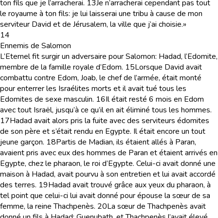
ton fils que je l’arracherai.
13
Je n’arracherai cependant pas tout
le royaume à ton fils: je lui laisserai une tribu à cause de mon
serviteur David et de Jérusalem, la ville que j’ai choisie.»
14
Ennemis de Salomon
L’Eternel fit surgir un adversaire pour Salomon: Hadad, l’Edomite,
membre de la famille royale d’Edom.
15
Lorsque David avait
combattu contre Edom, Joab, le chef de l’armée, était monté
pour enterrer les Israélites morts et il avait tué tous les
Edomites de sexe masculin.
16
Il était resté 6 mois en Edom
avec tout Israël, jusqu’à ce qu’il en ait éliminé tous les hommes.
17
Hadad avait alors pris la fuite avec des serviteurs édomites
de son père et s’était rendu en Egypte. Il était encore un tout
jeune garçon.
18
Partis de Madian, ils étaient allés à Paran,
avaient pris avec eux des hommes de Paran et étaient arrivés en
Egypte, chez le pharaon, le roi d’Egypte. Celui-ci avait donné une
maison à Hadad, avait pourvu à son entretien et lui avait accordé
des terres.
19
Hadad avait trouvé grâce aux yeux du pharaon, à
tel point que celui-ci lui avait donné pour épouse la sœur de sa
femme, la reine Thachpenès.
20
La sœur de Thachpenès avait
donné un fils à Hadad: Guenubath, et Thachpenès l’avait élevé