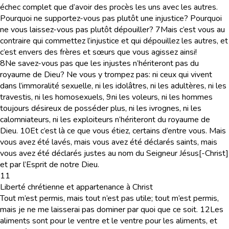
échec complet que d’avoir des procès les uns avec les autres.
Pourquoi ne supportez-vous pas plutôt une injustice? Pourquoi
ne vous laissez-vous pas plutôt dépouiller?
7
Mais c’est vous au
contraire qui commettez l’injustice et qui dépouillez les autres, et
c’est envers des frères et sœurs que vous agissez ainsi!
8
Ne savez-vous pas que les injustes n’hériteront pas du
royaume de Dieu? Ne vous y trompez pas: ni ceux qui vivent
dans l’immoralité sexuelle, ni les idolâtres, ni les adultères, ni les
travestis, ni les homosexuels,
9
ni les voleurs, ni les hommes
toujours désireux de posséder plus, ni les ivrognes, ni les
calomniateurs, ni les exploiteurs n’hériteront du royaume de
Dieu.
10
Et c’est là ce que vous étiez, certains d’entre vous. Mais
vous avez été lavés, mais vous avez été déclarés saints, mais
vous avez été déclarés justes au nom du Seigneur Jésus[-Christ]
et par l’Esprit de notre Dieu.
11
Liberté chrétienne et appartenance à Christ
Tout m’est permis, mais tout n’est pas utile; tout m’est permis,
mais je ne me laisserai pas dominer par quoi que ce soit.
12
Les
aliments sont pour le ventre et le ventre pour les aliments, et