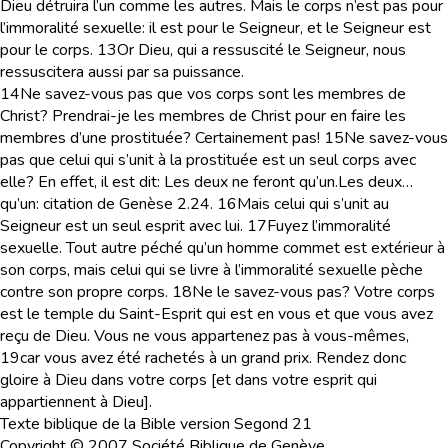
Dieu détruira l’un comme les autres. Mais le corps n’est pas pour
l’immoralité sexuelle: il est pour le Seigneur, et le Seigneur est
pour le corps.
13
Or Dieu, qui a ressuscité le Seigneur, nous
ressuscitera aussi par sa puissance.
14
Ne savez-vous pas que vos corps sont les membres de
Christ? Prendrai-je les membres de Christ pour en faire les
membres d’une prostituée? Certainement pas!
15
Ne savez-vous
pas que celui qui s’unit à la prostituée est un seul corps avec
elle? En effet, il est dit:
Les deux ne feront qu’un.
Les deux…
qu’un
: citation de Genèse 2.24.
16
Mais celui qui s’unit au
Seigneur est un seul esprit avec lui.
17
Fuyez l’immoralité
sexuelle. Tout autre péché qu’un homme commet est extérieur à
son corps, mais celui qui se livre à l’immoralité sexuelle pèche
contre son propre corps.
18
Ne le savez-vous pas? Votre corps
est le temple du Saint-Esprit qui est en vous et que vous avez
reçu de Dieu. Vous ne vous appartenez pas à vous-mêmes,
19
car vous avez été rachetés à un grand prix. Rendez donc
gloire à Dieu dans votre corps [et dans votre esprit qui
appartiennent à Dieu].
Texte biblique de la Bible version Segond 21
Copyright © 2007 Société Biblique de Genève