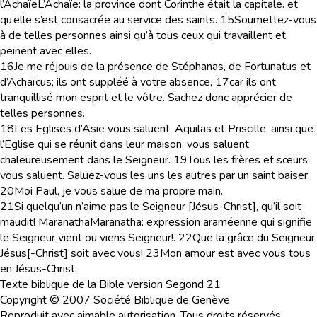
l’Achaïe
L’Achaïe
: la province dont Corinthe était la capitale.
et
qu’elle s’est consacrée au service des saints.
15
Soumettez-vous
à de telles personnes ainsi qu’à tous ceux qui travaillent et
peinent avec elles.
16
Je me réjouis de la présence de Stéphanas, de Fortunatus et
d’Achaïcus; ils ont suppléé à votre absence,
17
car ils ont
tranquillisé mon esprit et le vôtre. Sachez donc apprécier de
telles personnes.
18
Les Eglises d’Asie vous saluent. Aquilas et Priscille, ainsi que
l’Eglise qui se réunit dans leur maison, vous saluent
chaleureusement dans le Seigneur.
19
Tous les frères et sœurs
vous saluent. Saluez-vous les uns les autres par un saint baiser.
20
Moi Paul, je vous salue de ma propre main.
21
Si quelqu’un n’aime pas le Seigneur [Jésus-Christ], qu’il soit
maudit! Maranatha
Maranatha
: expression araméenne qui signifie
le Seigneur vient ou viens Seigneur!
.
22
Que la grâce du Seigneur
Jésus[-Christ] soit avec vous!
23
Mon amour est avec vous tous
en Jésus-Christ.
Texte biblique de la Bible version Segond 21
Copyright © 2007 Société Biblique de Genève
Reproduit avec aimable autorisation. Tous droits réservés.