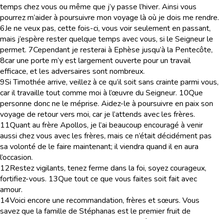
temps chez vous ou même que j’y passe l’hiver. Ainsi vous
pourrez m’aider à poursuivre mon voyage là où je dois me rendre.
6
Je ne veux pas, cette fois-ci, vous voir seulement en passant,
mais j’espère rester quelque temps avec vous, si le Seigneur le
permet.
7
Cependant je resterai à Ephèse jusqu’à la Pentecôte,
8
car une porte m’y est largement ouverte pour un travail
efficace, et les adversaires sont nombreux.
9
Si Timothée arrive, veillez à ce qu’il soit sans crainte parmi vous,
car il travaille tout comme moi à l’œuvre du Seigneur.
10
Que
personne donc ne le méprise. Aidez-le à poursuivre en paix son
voyage de retour vers moi, car je l’attends avec les frères.
11
Quant au frère Apollos, je l’ai beaucoup encouragé à venir
aussi chez vous avec les frères, mais ce n’était décidément pas
sa volonté de le faire maintenant; il viendra quand il en aura
l’occasion.
12
Restez vigilants, tenez ferme dans la foi, soyez courageux,
fortifiez-vous.
13
Que tout ce que vous faites soit fait avec
amour.
14
Voici encore une recommandation, frères et sœurs. Vous
savez que la famille de Stéphanas est le premier fruit de