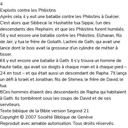
4
Exploits contre les Philistins
Après cela, il y eut une bataille contre les Philistins à Guézer.
C’est alors que Sibbecaï le Hushatite tua Sippaï, l’un des
descendants des Rephaïm, et que les Philistins furent humiliés.
5
Il y eut encore une bataille contre les Philistins. Elchanan, fils
de Jaïr, y tua le frère de Goliath, Lachmi de Gath, qui avait une
lance dont le bois avait la grosseur d’un cylindre de métier à
tisser.
6
Il y eut encore une bataille à Gath. Il s’y trouva un homme de
haute taille, qui avait six doigts à chaque main et à chaque pied –
24 en tout – et qui était aussi un descendant de Rapha.
7
Il lança
un défi à Israël et Jonathan, fils de Shimea, le frère de David, le
tua.
8
Ces hommes étaient des descendants de Rapha qui habitaient
à Gath. Ils tombèrent sous les coups de David et de ses
serviteurs.
Texte biblique de la Bible version Segond 21
Copyright © 2007 Société Biblique de Genève
Reproduit avec aimable autorisation. Tous droits réservés.