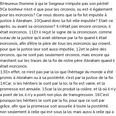
8
Heureux l’homme à qui le Seigneur n’impute pas son péché!
9
Ce bonheur n’est-il que pour les circoncis, ou est-il également
pour les incirconcis? Car nous disons que la foi fut imputée à
justice à Abraham.
10
Quand donc lui fut-elle imputée? Etait-ce
après, ou avant sa circoncision? Il n’était pas encore circoncis, il
était incirconcis.
11
Et il reçut le signe de la circoncision, comme
sceau de la justice qu’il avait obtenue par la foi quand il était
incirconcis, afin d’être le père de tous les incirconcis qui croient,
pour que la justice leur soit aussi imputée,
12
et le père des
circoncis, qui ne sont pas seulement circoncis, mais encore qui
marchent sur les traces de la foi de notre père Abraham quand il
était incirconcis.
13
En effet, ce n’est pas par la loi que l’héritage du monde a été
promis à Abraham ou à sa postérité, c’est par la justice de la foi.
14
Car, si les héritiers le sont par la loi, la foi est vaine, et la
promesse est annulée,
15
car la loi produit la colère, et là où il n’y
a point de loi, il n’y a point non plus de transgression.
16
C’est
pourquoi les héritiers le sont par la foi, pour que ce soit par
grâce, afin que la promesse soit assurée à toute la postérité,
non seulement à celle qui est sous la loi, mais aussi à celle qui a