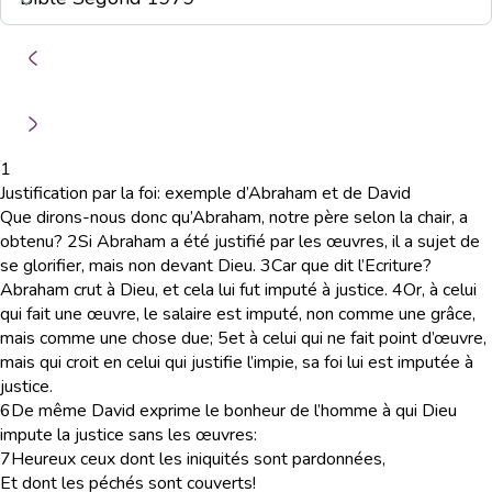
1
Justification par la foi: exemple d’Abraham et de David
Que dirons-nous donc qu’Abraham, notre père selon la chair, a
obtenu?
2
Si Abraham a été justifié par les œuvres, il a sujet de
se glorifier, mais non devant Dieu.
3
Car que dit l’Ecriture?
Abraham crut à Dieu, et cela lui fut imputé à justice.
4
Or, à celui
qui fait une œuvre, le salaire est imputé, non comme une grâce,
mais comme une chose due;
5
et à celui qui ne fait point d’œuvre,
mais qui croit en celui qui justifie l’impie, sa foi lui est imputée à
justice.
6
De même David exprime le bonheur de l’homme à qui Dieu
impute la justice sans les œuvres:
7
Heureux ceux dont les iniquités sont pardonnées,
Et dont les péchés sont couverts!