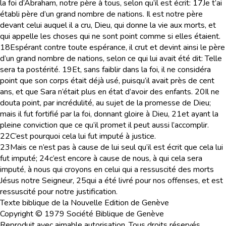
la foi d’Abraham, notre père à tous, selon qu’il est écrit:
17
Je t’ai
établi père d’un grand nombre de nations. Il est notre père
devant celui auquel il a cru, Dieu, qui donne la vie aux morts, et
qui appelle les choses qui ne sont point comme si elles étaient.
18
Espérant contre toute espérance, il crut et devint ainsi le père
d’un grand nombre de nations, selon ce qui lui avait été dit: Telle
sera ta postérité.
19
Et, sans faiblir dans la foi, il ne considéra
point que son corps était déjà usé, puisqu’il avait près de cent
ans, et que Sara n’était plus en état d’avoir des enfants.
20
Il ne
douta point, par incrédulité, au sujet de la promesse de Dieu;
mais il fut fortifié par la foi, donnant gloire à Dieu,
21
et ayant la
pleine conviction que ce qu’il promet il peut aussi l’accomplir.
22
C’est pourquoi cela lui fut imputé à justice.
23
Mais ce n’est pas à cause de lui seul qu’il est écrit que cela lui
fut imputé;
24
c’est encore à cause de nous, à qui cela sera
imputé, à nous qui croyons en celui qui a ressuscité des morts
Jésus notre Seigneur,
25
qui a été livré pour nos offenses, et est
ressuscité pour notre justification.
Texte biblique de la Nouvelle Edition de Genève
Copyright © 1979 Société Biblique de Genève
Reproduit avec aimable autorisation. Tous droits réservés.