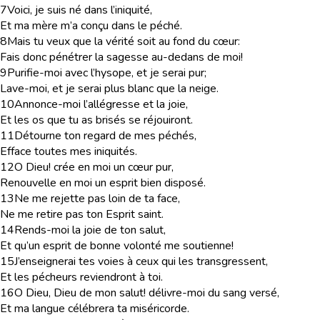
7
Voici, je suis né dans l’iniquité,
Et ma mère m’a conçu dans le péché.
8
Mais tu veux que la vérité soit au fond du cœur:
Fais donc pénétrer la sagesse au-dedans de moi!
9
Purifie-moi avec l’hysope, et je serai pur;
Lave-moi, et je serai plus blanc que la neige.
10
Annonce-moi l’allégresse et la joie,
Et les os que tu as brisés se réjouiront.
11
Détourne ton regard de mes péchés,
Efface toutes mes iniquités.
12
O Dieu! crée en moi un cœur pur,
Renouvelle en moi un esprit bien disposé.
13
Ne me rejette pas loin de ta face,
Ne me retire pas ton Esprit saint.
14
Rends-moi la joie de ton salut,
Et qu’un esprit de bonne volonté me soutienne!
15
J’enseignerai tes voies à ceux qui les transgressent,
Et les pécheurs reviendront à toi.
16
O Dieu, Dieu de mon salut! délivre-moi du sang versé,
Et ma langue célébrera ta miséricorde.