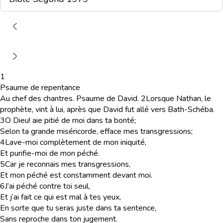
1
Psaume de repentance
Au chef des chantres. Psaume de David.
2
Lorsque Nathan, le
prophète, vint à lui, après que David fut allé vers Bath-Schéba.
3
O Dieu! aie pitié de moi dans ta bonté;
Selon ta grande miséricorde, efface mes transgressions;
4
Lave-moi complètement de mon iniquité,
Et purifie-moi de mon péché.
5
Car je reconnais mes transgressions,
Et mon péché est constamment devant moi.
6
J’ai péché contre toi seul,
Et j’ai fait ce qui est mal à tes yeux,
En sorte que tu seras juste dans ta sentence,
Sans reproche dans ton jugement.