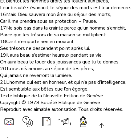
Et bientôt les hommes droits les foulent aux pieds,
Leur beauté s’évanouit, le séjour des morts est leur demeure.
16
Mais Dieu sauvera mon âme du séjour des morts,
Car il me prendra sous sa protection. – Pause.
17
Ne sois pas dans la crainte parce qu’un homme s’enrichit,
Parce que les trésors de sa maison se multiplient;
18
Car il n’emporte rien en mourant,
Ses trésors ne descendent point après lui.
19
Il aura beau s’estimer heureux pendant sa vie,
On aura beau te louer des jouissances que tu te donnes,
20
Tu iras néanmoins au séjour de tes pères,
Qui jamais ne reverront la lumière.
21
L’homme qui est en honneur, et qui n’a pas d’intelligence,
Est semblable aux bêtes que l’on égorge.
Texte biblique de la Nouvelle Edition de Genève
Copyright © 1979 Société Biblique de Genève
Reproduit avec aimable autorisation. Tous droits réservés.