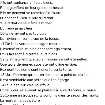
7
Ils ont confiance en leurs biens,
Et se glorifient de leur grande richesse.
8
Ils ne peuvent se racheter l’un l’autre,
Ni donner à Dieu le prix du rachat.
9
Le rachat de leur âme est cher,
Et n’aura jamais lieu;
10
Ils ne vivront pas toujours,
Ils n’éviteront pas la vue de la fosse.
11
Car ils la verront: les sages meurent,
L’insensé et le stupide périssent également,
Et ils laissent à d’autres leurs biens.
12
Ils s’imaginent que leurs maisons seront éternelles,
Que leurs demeures subsisteront d’âge en âge,
Eux dont les noms sont honorés sur la terre.
13
Mais l’homme qui est en honneur n’a point de durée,
Il est semblable aux bêtes que l’on égorge.
14
Telle est leur voie, leur folie,
Et ceux qui les suivent se plaisent à leurs discours. – Pause.
15
Comme un troupeau, ils sont mis dans le séjour des morts,
La mort en fait sa pâture;