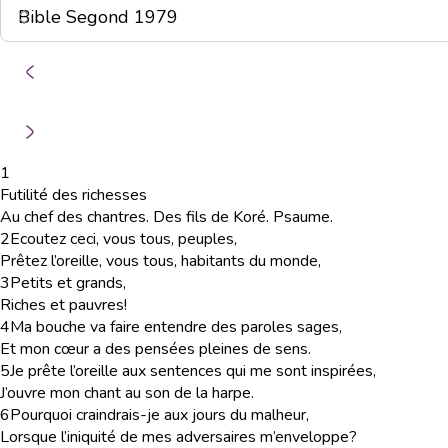
1
Futilité des richesses
Au chef des chantres. Des fils de Koré. Psaume.
2
Ecoutez ceci, vous tous, peuples,
Prêtez l’oreille, vous tous, habitants du monde,
3
Petits et grands,
Riches et pauvres!
4
Ma bouche va faire entendre des paroles sages,
Et mon cœur a des pensées pleines de sens.
5
Je prête l’oreille aux sentences qui me sont inspirées,
J’ouvre mon chant au son de la harpe.
6
Pourquoi craindrais-je aux jours du malheur,
Lorsque l’iniquité de mes adversaires m’enveloppe?