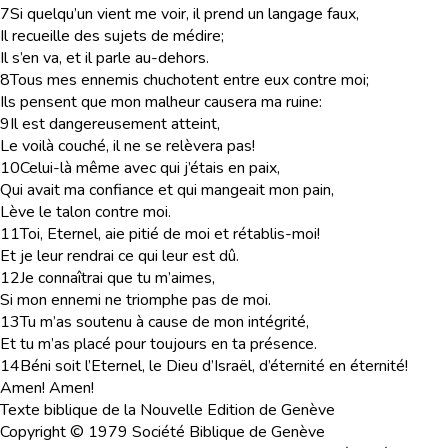
7
Si quelqu’un vient me voir, il prend un langage faux,
Il recueille des sujets de médire;
Il s’en va, et il parle au-dehors.
8
Tous mes ennemis chuchotent entre eux contre moi;
Ils pensent que mon malheur causera ma ruine:
9
Il est dangereusement atteint,
Le voilà couché, il ne se relèvera pas!
10
Celui-là même avec qui j’étais en paix,
Qui avait ma confiance et qui mangeait mon pain,
Lève le talon contre moi.
11
Toi, Eternel, aie pitié de moi et rétablis-moi!
Et je leur rendrai ce qui leur est dû.
12
Je connaîtrai que tu m’aimes,
Si mon ennemi ne triomphe pas de moi.
13
Tu m’as soutenu à cause de mon intégrité,
Et tu m’as placé pour toujours en ta présence.
14
Béni soit l’Eternel, le Dieu d’Israël, d’éternité en éternité!
Amen! Amen!
Texte biblique de la Nouvelle Edition de Genève
Copyright © 1979 Société Biblique de Genève