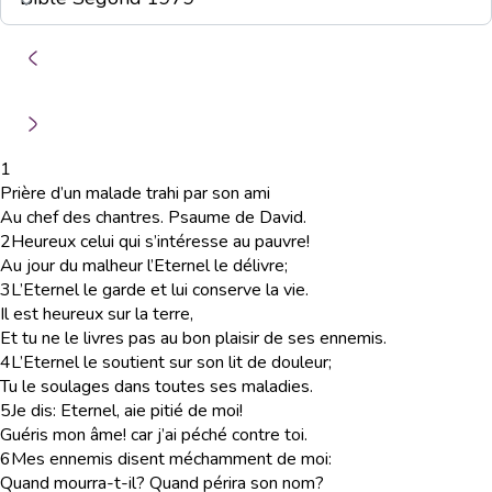
1
Prière d’un malade trahi par son ami
Au chef des chantres. Psaume de David.
2
Heureux celui qui s’intéresse au pauvre!
Au jour du malheur l’Eternel le délivre;
3
L’Eternel le garde et lui conserve la vie.
Il est heureux sur la terre,
Et tu ne le livres pas au bon plaisir de ses ennemis.
4
L’Eternel le soutient sur son lit de douleur;
Tu le soulages dans toutes ses maladies.
5
Je dis: Eternel, aie pitié de moi!
Guéris mon âme! car j’ai péché contre toi.
6
Mes ennemis disent méchamment de moi:
Quand mourra-t-il? Quand périra son nom?