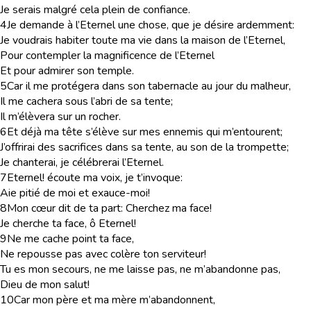
Je serais malgré cela plein de confiance.
4
Je demande à l’Eternel une chose, que je désire ardemment:
Je voudrais habiter toute ma vie dans la maison de l’Eternel,
Pour contempler la magnificence de l’Eternel
Et pour admirer son temple.
5
Car il me protégera dans son tabernacle au jour du malheur,
Il me cachera sous l’abri de sa tente;
Il m’élèvera sur un rocher.
6
Et déjà ma tête s’élève sur mes ennemis qui m’entourent;
J’offrirai des sacrifices dans sa tente, au son de la trompette;
Je chanterai, je célébrerai l’Eternel.
7
Eternel! écoute ma voix, je t’invoque:
Aie pitié de moi et exauce-moi!
8
Mon cœur dit de ta part: Cherchez ma face!
Je cherche ta face, ô Eternel!
9
Ne me cache point ta face,
Ne repousse pas avec colère ton serviteur!
Tu es mon secours, ne me laisse pas, ne m’abandonne pas,
Dieu de mon salut!
10
Car mon père et ma mère m’abandonnent,