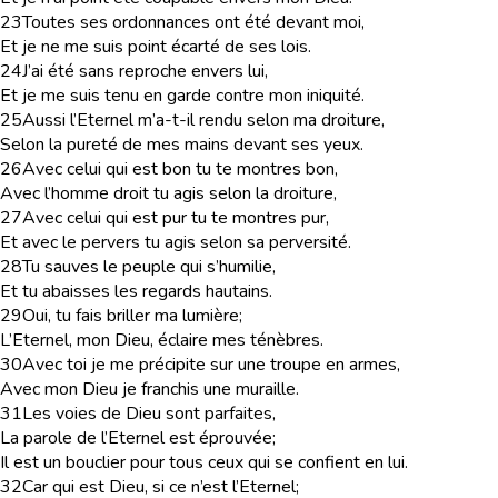
23
Toutes ses ordonnances ont été devant moi,
Et je ne me suis point écarté de ses lois.
24
J’ai été sans reproche envers lui,
Et je me suis tenu en garde contre mon iniquité.
25
Aussi l’Eternel m’a-t-il rendu selon ma droiture,
Selon la pureté de mes mains devant ses yeux.
26
Avec celui qui est bon tu te montres bon,
Avec l’homme droit tu agis selon la droiture,
27
Avec celui qui est pur tu te montres pur,
Et avec le pervers tu agis selon sa perversité.
28
Tu sauves le peuple qui s’humilie,
Et tu abaisses les regards hautains.
29
Oui, tu fais briller ma lumière;
L’Eternel, mon Dieu, éclaire mes ténèbres.
30
Avec toi je me précipite sur une troupe en armes,
Avec mon Dieu je franchis une muraille.
31
Les voies de Dieu sont parfaites,
La parole de l’Eternel est éprouvée;
Il est un bouclier pour tous ceux qui se confient en lui.
32
Car qui est Dieu, si ce n’est l’Eternel;