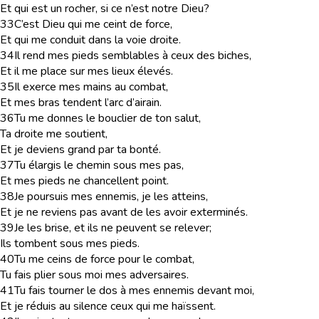
Et qui est un rocher, si ce n’est notre Dieu?
33
C’est Dieu qui me ceint de force,
Et qui me conduit dans la voie droite.
34
Il rend mes pieds semblables à ceux des biches,
Et il me place sur mes lieux élevés.
35
Il exerce mes mains au combat,
Et mes bras tendent l’arc d’airain.
36
Tu me donnes le bouclier de ton salut,
Ta droite me soutient,
Et je deviens grand par ta bonté.
37
Tu élargis le chemin sous mes pas,
Et mes pieds ne chancellent point.
38
Je poursuis mes ennemis, je les atteins,
Et je ne reviens pas avant de les avoir exterminés.
39
Je les brise, et ils ne peuvent se relever;
Ils tombent sous mes pieds.
40
Tu me ceins de force pour le combat,
Tu fais plier sous moi mes adversaires.
41
Tu fais tourner le dos à mes ennemis devant moi,
Et je réduis au silence ceux qui me haïssent.