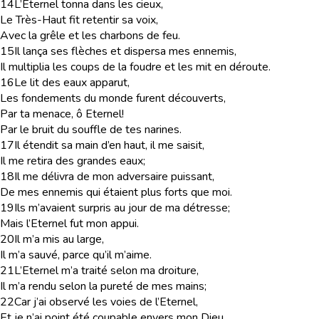
14
L’Eternel tonna dans les cieux,
Le Très-Haut fit retentir sa voix,
Avec la grêle et les charbons de feu.
15
Il lança ses flèches et dispersa mes ennemis,
Il multiplia les coups de la foudre et les mit en déroute.
16
Le lit des eaux apparut,
Les fondements du monde furent découverts,
Par ta menace, ô Eternel!
Par le bruit du souffle de tes narines.
17
Il étendit sa main d’en haut, il me saisit,
Il me retira des grandes eaux;
18
Il me délivra de mon adversaire puissant,
De mes ennemis qui étaient plus forts que moi.
19
Ils m’avaient surpris au jour de ma détresse;
Mais l’Eternel fut mon appui.
20
Il m’a mis au large,
Il m’a sauvé, parce qu’il m’aime.
21
L’Eternel m’a traité selon ma droiture,
Il m’a rendu selon la pureté de mes mains;
22
Car j’ai observé les voies de l’Eternel,
Et je n’ai point été coupable envers mon Dieu.