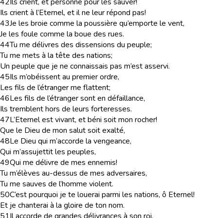
42
Ils crient, et personne pour les sauver!
Ils crient à l’Eternel, et il ne leur répond pas!
43
Je les broie comme la poussière qu’emporte le vent,
Je les foule comme la boue des rues.
44
Tu me délivres des dissensions du peuple;
Tu me mets à la tête des nations;
Un peuple que je ne connaissais pas m’est asservi.
45
Ils m’obéissent au premier ordre,
Les fils de l’étranger me flattent;
46
Les fils de l’étranger sont en défaillance,
Ils tremblent hors de leurs forteresses.
47
L’Eternel est vivant, et béni soit mon rocher!
Que le Dieu de mon salut soit exalté,
48
Le Dieu qui m’accorde la vengeance,
Qui m’assujettit les peuples,
49
Qui me délivre de mes ennemis!
Tu m’élèves au-dessus de mes adversaires,
Tu me sauves de l’homme violent.
50
C’est pourquoi je te louerai parmi les nations, ô Eternel!
Et je chanterai à la gloire de ton nom.
51
Il accorde de grandes délivrances à son roi,