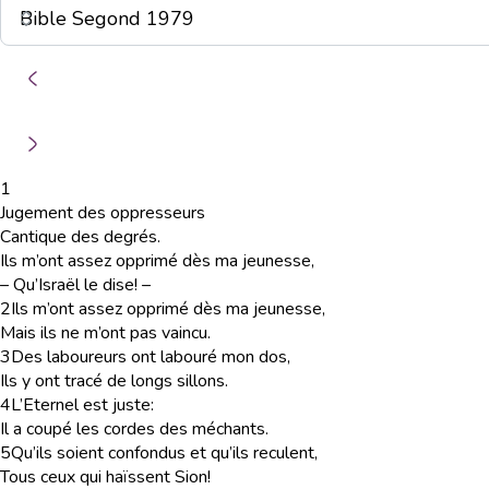
1
Jugement des oppresseurs
Cantique des degrés.
Ils m’ont assez opprimé dès ma jeunesse,
– Qu’Israël le dise! –
2
Ils m’ont assez opprimé dès ma jeunesse,
Mais ils ne m’ont pas vaincu.
3
Des laboureurs ont labouré mon dos,
Ils y ont tracé de longs sillons.
4
L’Eternel est juste:
Il a coupé les cordes des méchants.
5
Qu’ils soient confondus et qu’ils reculent,
Tous ceux qui haïssent Sion!