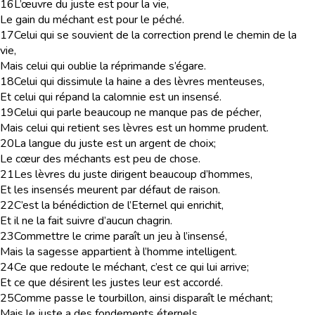
16
L’œuvre du juste est pour la vie,
Le gain du méchant est pour le péché.
17
Celui qui se souvient de la correction prend le chemin de la
vie,
Mais celui qui oublie la réprimande s’égare.
18
Celui qui dissimule la haine a des lèvres menteuses,
Et celui qui répand la calomnie est un insensé.
19
Celui qui parle beaucoup ne manque pas de pécher,
Mais celui qui retient ses lèvres est un homme prudent.
20
La langue du juste est un argent de choix;
Le cœur des méchants est peu de chose.
21
Les lèvres du juste dirigent beaucoup d’hommes,
Et les insensés meurent par défaut de raison.
22
C’est la bénédiction de l’Eternel qui enrichit,
Et il ne la fait suivre d’aucun chagrin.
23
Commettre le crime paraît un jeu à l’insensé,
Mais la sagesse appartient à l’homme intelligent.
24
Ce que redoute le méchant, c’est ce qui lui arrive;
Et ce que désirent les justes leur est accordé.
25
Comme passe le tourbillon, ainsi disparaît le méchant;
Mais le juste a des fondements éternels.