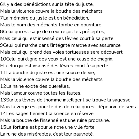
6
Il y a des bénédictions sur la tête du juste,
Mais la violence couvre la bouche des méchants.
7
La mémoire du juste est en bénédiction,
Mais le nom des méchants tombe en pourriture.
8
Celui qui est sage de cœur reçoit les préceptes,
Mais celui qui est insensé des lèvres court à sa perte.
9
Celui qui marche dans l’intégrité marche avec assurance,
Mais celui qui prend des voies tortueuses sera découvert.
10
Celui qui cligne des yeux est une cause de chagrin,
Et celui qui est insensé des lèvres court à sa perte.
11
La bouche du juste est une source de vie,
Mais la violence couvre la bouche des méchants.
12
La haine excite des querelles,
Mais l’amour couvre toutes les fautes.
13
Sur les lèvres de l’homme intelligent se trouve la sagesse,
Mais la verge est pour le dos de celui qui est dépourvu de sens.
14
Les sages tiennent la science en réserve,
Mais la bouche de l’insensé est une ruine prochaine.
15
La fortune est pour le riche une ville forte;
La ruine des misérables, c’est leur pauvreté.