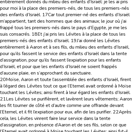
entièrement donnés du milieu des enfants d’Israël: je les ai pris
pour moi à la place des premiers-nés, de tous les premiers-nés
des enfants d’Israël.
17
Car tout premier-né des enfants d’Israël
m’appartient, tant des hommes que des animaux; le jour où j’ai
frappé tous les premiers-nés dans le pays d’Egypte, je me les
suis consacrés.
18
Et j’ai pris les Lévites à la place de tous les
premiers-nés des enfants d’Israël.
19
J’ai donné les Lévites
entièrement à Aaron et à ses fils, du milieu des enfants d’Israël,
pour qu’ils fassent le service des enfants d’Israël dans la tente
d’assignation, pour qu’ils fassent l’expiation pour les enfants
d’Israël, et pour que les enfants d’Israël ne soient frappés
d’aucune plaie, en s’approchant du sanctuaire.
20
Moïse, Aaron et toute l’assemblée des enfants d’Israël, firent
à l’égard des Lévites tout ce que l’Eternel avait ordonné à Moïse
touchant les Lévites; ainsi firent à leur égard les enfants d’Israël.
21
Les Lévites se purifièrent, et lavèrent leurs vêtements; Aaron
les fit tourner de côté et d’autre comme une offrande devant
l’Eternel, et il fit l’expiation pour eux, afin de les purifier.
22
Après
cela, les Lévites vinrent faire leur service dans la tente
d’assignation, en présence d’Aaron et de ses fils, selon ce que
l’Eternel avait ordonné à Moïse touchant les Lévites; ainsi fut-il