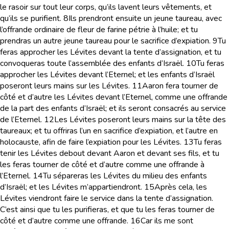
le rasoir sur tout leur corps, qu’ils lavent leurs vêtements, et
qu’ils se purifient.
8
Ils prendront ensuite un jeune taureau, avec
l’offrande ordinaire de fleur de farine pétrie à l’huile; et tu
prendras un autre jeune taureau pour le sacrifice d’expiation.
9
Tu
feras approcher les Lévites devant la tente d’assignation, et tu
convoqueras toute l’assemblée des enfants d’Israël.
10
Tu feras
approcher les Lévites devant l’Eternel; et les enfants d’Israël
poseront leurs mains sur les Lévites.
11
Aaron fera tourner de
côté et d’autre les Lévites devant l’Eternel, comme une offrande
de la part des enfants d’Israël; et ils seront consacrés au service
de l’Eternel.
12
Les Lévites poseront leurs mains sur la tête des
taureaux; et tu offriras l’un en sacrifice d’expiation, et l’autre en
holocauste, afin de faire l’expiation pour les Lévites.
13
Tu feras
tenir les Lévites debout devant Aaron et devant ses fils, et tu
les feras tourner de côté et d’autre comme une offrande à
l’Eternel.
14
Tu sépareras les Lévites du milieu des enfants
d’Israël; et les Lévites m’appartiendront.
15
Après cela, les
Lévites viendront faire le service dans la tente d’assignation.
C’est ainsi que tu les purifieras, et que tu les feras tourner de
côté et d’autre comme une offrande.
16
Car ils me sont