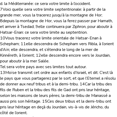
d.
la Méditerranée
: ce sera votre limite à l’occident.
7
Voici quelle sera votre limite septentrionale: à partir de la
grande mer, vous la tracerez jusqu’à la montagne de Hor;
8
depuis la montagne de Hor, vous la ferez passer par Hamath,
et arriver à Tsedad;
9
elle continuera par Ziphron, pour aboutir à
Hatsar-Enan: ce sera votre limite au septentrion.
10
Vous tracerez votre limite orientale de Hatsar-Enan à
Schepham;
11
elle descendra de Schepham vers Ribla, à l’orient
d’Aïn; elle descendra, et s’étendra le long de la mer de
Kinnéreth, à l’orient;
12
elle descendra encore vers le Jourdain,
pour aboutir à la mer Salée.
Tel sera votre pays avec ses limites tout autour.
13
Moïse transmit cet ordre aux enfants d’Israël, et dit: C’est là
le pays que vous partagerez par le sort, et que l’Eternel a résolu
de donner aux neuf tribus et à la demi-tribu.
14
Car la tribu des
fils de Ruben et la tribu des fils de Gad ont pris leur héritage,
selon les maisons de leurs pères; la demi-tribu de Manassé a
aussi pris son héritage.
15
Ces deux tribus et la demi-tribu ont
pris leur héritage en deçà du Jourdain, vis-à-vis de Jéricho, du
côté de l’orient.