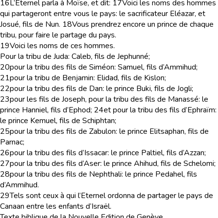
16
L’Eternel parla à Moïse, et dit:
17
Voici les noms des hommes
qui partageront entre vous le pays: le sacrificateur Eléazar, et
Josué, fils de Nun.
18
Vous prendrez encore un prince de chaque
tribu, pour faire le partage du pays.
19
Voici les noms de ces hommes.
Pour la tribu de Juda: Caleb, fils de Jephunné;
20
pour la tribu des fils de Siméon: Samuel, fils d’Ammihud;
21
pour la tribu de Benjamin: Elidad, fils de Kislon;
22
pour la tribu des fils de Dan: le prince Buki, fils de Jogli;
23
pour les fils de Joseph, pour la tribu des fils de Manassé: le
prince Hanniel, fils d’Ephod;
24
et pour la tribu des fils d’Ephraïm:
le prince Kemuel, fils de Schiphtan;
25
pour la tribu des fils de Zabulon: le prince Elitsaphan, fils de
Parnac;
26
pour la tribu des fils d’Issacar: le prince Paltiel, fils d’Azzan;
27
pour la tribu des fils d’Aser: le prince Ahihud, fils de Schelomi;
28
pour la tribu des fils de Nephthali: le prince Pedahel, fils
d’Ammihud.
29
Tels sont ceux à qui l’Eternel ordonna de partager le pays de
Canaan entre les enfants d’Israël.
Texte biblique de la Nouvelle Edition de Genève