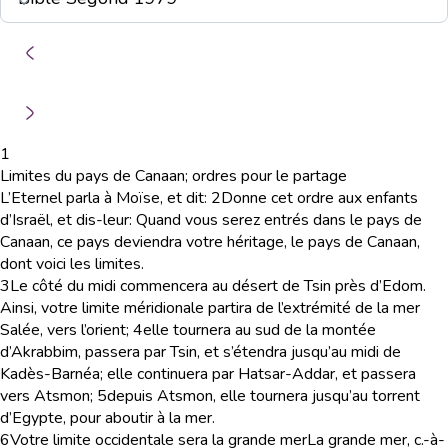
1
Limites du pays de Canaan; ordres pour le partage
L’Eternel parla à Moïse, et dit:
2
Donne cet ordre aux enfants
d’Israël, et dis-leur: Quand vous serez entrés dans le pays de
Canaan, ce pays deviendra votre héritage, le pays de Canaan,
dont voici les limites.
3
Le côté du midi commencera au désert de Tsin près d’Edom.
Ainsi, votre limite méridionale partira de l’extrémité de la mer
Salée, vers l’orient;
4
elle tournera au sud de la montée
d’Akrabbim, passera par Tsin, et s’étendra jusqu’au midi de
Kadès-Barnéa; elle continuera par Hatsar-Addar, et passera
vers Atsmon;
5
depuis Atsmon, elle tournera jusqu’au torrent
d’Egypte, pour aboutir à la mer.
6
Votre limite occidentale sera la grande mer
La grande mer,
c.-à-