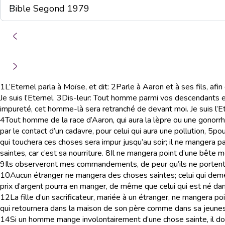
1
L’Eternel parla à Moïse, et dit:
2
Parle à Aaron et à ses fils, afi
Je suis l’Eternel.
3
Dis-leur: Tout homme parmi vos descendants et d
impureté, cet homme-là sera retranché de devant moi. Je suis l’Et
4
Tout homme de la race d’Aaron, qui aura la lèpre ou une gonorrh
par le contact d’un cadavre, pour celui qui aura une pollution,
5
pou
qui touchera ces choses sera impur jusqu’au soir; il ne mangera pa
saintes, car c’est sa nourriture.
8
Il ne mangera point d’une bête mor
9
Ils observeront mes commandements, de peur qu’ils ne portent la 
10
Aucun étranger ne mangera des choses saintes; celui qui deme
prix d’argent pourra en manger, de même que celui qui est né dan
12
La fille d’un sacrificateur, mariée à un étranger, ne mangera p
qui retournera dans la maison de son père comme dans sa jeuness
14
Si un homme mange involontairement d’une chose sainte, il donn