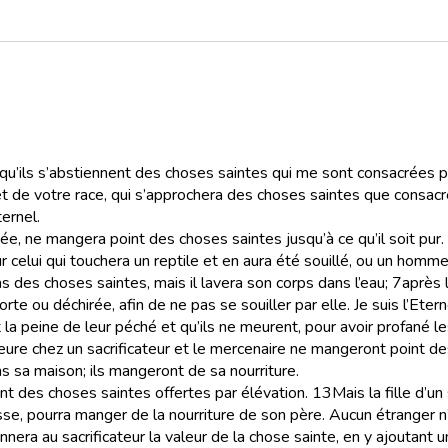
n qu’ils s’abstiennent des choses saintes qui me sont consacrées pa
e votre race, qui s’approchera des choses saintes que consacrent 
ernel.
ée, ne mangera point des choses saintes jusqu’à ce qu’il soit pur
r celui qui touchera un reptile et en aura été souillé, ou un homm
s des choses saintes, mais il lavera son corps dans l’eau;
7
après 
te ou déchirée, afin de ne pas se souiller par elle. Je suis l’Etern
peine de leur péché et qu’ils ne meurent, pour avoir profané les ch
ure chez un sacrificateur et le mercenaire ne mangeront point de
s sa maison; ils mangeront de sa nourriture.
oint des choses saintes offertes par élévation.
13
Mais la fille d’u
e, pourra manger de la nourriture de son père. Aucun étranger n
era au sacrificateur la valeur de la chose sainte, en y ajoutant u