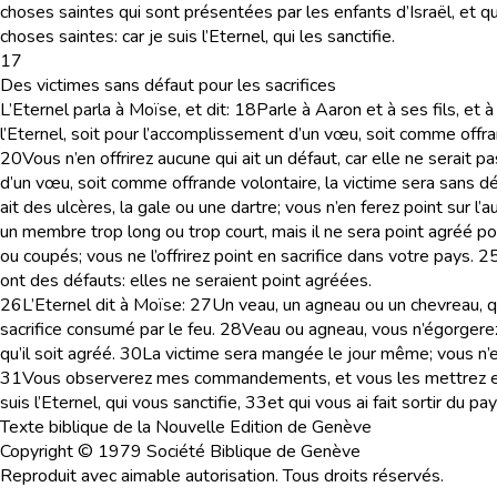
choses saintes qui sont présentées par les enfants d’Israël, et qu’
choses saintes: car je suis l’Eternel, qui les sanctifie.
17
Des victimes sans défaut pour les sacrifices
L’Eternel parla à Moïse, et dit:
18
Parle à Aaron et à ses fils, et à
l’Eternel, soit pour l’accomplissement d’un vœu, soit comme offra
20
Vous n’en offrirez aucune qui ait un défaut, car elle ne serait p
d’un vœu, soit comme offrande volontaire, la victime sera sans défa
ait des ulcères, la gale ou une dartre; vous n’en ferez point sur l’
un membre trop long ou trop court, mais il ne sera point agréé p
ou coupés; vous ne l’offrirez point en sacrifice dans votre pays.
2
ont des défauts: elles ne seraient point agréées.
26
L’Eternel dit à Moïse:
27
Un veau, un agneau ou un chevreau, qua
sacrifice consumé par le feu.
28
Veau ou agneau, vous n’égorgerez
qu’il soit agréé.
30
La victime sera mangée le jour même; vous n’en 
31
Vous observerez mes commandements, et vous les mettrez en p
suis l’Eternel, qui vous sanctifie,
33
et qui vous ai fait sortir du pa
Texte biblique de la Nouvelle Edition de Genève
Copyright © 1979 Société Biblique de Genève
Reproduit avec aimable autorisation. Tous droits réservés.