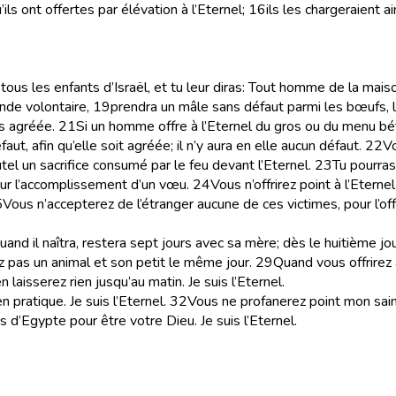
ils ont offertes par élévation à l’Eternel;
16
ils les chargeraient 
 tous les enfants d’Israël, et tu leur diras: Tout homme de la maiso
nde volontaire,
19
prendra un mâle sans défaut parmi les bœufs, l
as agréée.
21
Si un homme offre à l’Eternel du gros ou du menu béta
ut, afin qu’elle soit agréée; il n’y aura en elle aucun défaut.
22
Vo
autel un sacrifice consumé par le feu devant l’Eternel.
23
Tu pourras
our l’accomplissement d’un vœu.
24
Vous n’offrirez point à l’Eterne
5
Vous n’accepterez de l’étranger aucune de ces victimes, pour l’of
nd il naîtra, restera sept jours avec sa mère; dès le huitième jour 
 pas un animal et son petit le même jour.
29
Quand vous offrirez 
laisserez rien jusqu’au matin. Je suis l’Eternel.
ratique. Je suis l’Eternel.
32
Vous ne profanerez point mon saint 
ys d’Egypte pour être votre Dieu. Je suis l’Eternel.