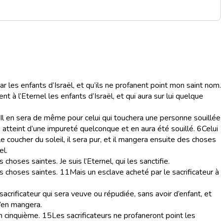
r les enfants d’Israël, et qu’ils ne profanent point mon saint nom.
à l’Eternel les enfants d’Israël, et qui aura sur lui quelque
. Il en sera de même pour celui qui touchera une personne souillée
e atteint d’une impureté quelconque et en aura été souillé.
6
Celui
le coucher du soleil, il sera pur, et il mangera ensuite des choses
el.
oses saintes. Je suis l’Eternel, qui les sanctifie.
s choses saintes.
11
Mais un esclave acheté par le sacrificateur à
n sacrificateur qui sera veuve ou répudiée, sans avoir d’enfant, et
’en mangera.
n cinquième.
15
Les sacrificateurs ne profaneront point les