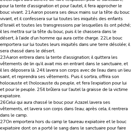
pour la tente d’assignation et pour l’autel, il fera approcher le
bouc vivant.
21
Aaron posera ses deux mains sur la tête du bouc
vivant, et il confessera sur lui toutes les iniquités des enfants
d’Israël et toutes les transgressions par lesquelles ils ont péché;
il les mettra sur la tête du bouc, puis il le chassera dans le
désert, à l’aide d’un homme qui aura cette charge.
22
Le bouc
emportera sur lui toutes leurs iniquités dans une terre désolée; il
sera chassé dans le désert.
23
Aaron entrera dans la tente d’assignation; il quittera les
vêtements de lin qu’il avait mis en entrant dans le sanctuaire, et
il les déposera là.
24
Il lavera son corps avec de l’eau dans un lieu
saint, et reprendra ses vêtements. Puis il sortira, offrira son
holocauste et l’holocauste du peuple, et fera l’expiation pour lui
et pour le peuple.
25
Il brûlera sur l’autel la graisse de la victime
expiatoire.
26
Celui qui aura chassé le bouc pour Azazel lavera ses
vêtements, et lavera son corps dans l’eau; après cela, il rentrera
dans le camp.
27
On emportera hors du camp le taureau expiatoire et le bouc
expiatoire dont on a porté le sang dans le sanctuaire pour faire