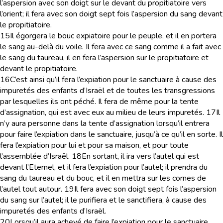
l’aspersion avec son doigt sur le devant du propitiatoire vers
l’orient; il fera avec son doigt sept fois l’aspersion du sang devant
le propitiatoire.
15
Il égorgera le bouc expiatoire pour le peuple, et il en portera
le sang au-delà du voile. Il fera avec ce sang comme il a fait avec
le sang du taureau, il en fera l’aspersion sur le propitiatoire et
devant le propitiatoire.
16
C’est ainsi qu’il fera l’expiation pour le sanctuaire à cause des
impuretés des enfants d’Israël et de toutes les transgressions
par lesquelles ils ont péché. Il fera de même pour la tente
d’assignation, qui est avec eux au milieu de leurs impuretés.
17
Il
n’y aura personne dans la tente d’assignation lorsqu’il entrera
pour faire l’expiation dans le sanctuaire, jusqu’à ce qu’il en sorte. Il
fera l’expiation pour lui et pour sa maison, et pour toute
l’assemblée d’Israël.
18
En sortant, il ira vers l’autel qui est
devant l’Eternel, et il fera l’expiation pour l’autel; il prendra du
sang du taureau et du bouc, et il en mettra sur les cornes de
l’autel tout autour.
19
Il fera avec son doigt sept fois l’aspersion
du sang sur l’autel; il le purifiera et le sanctifiera, à cause des
impuretés des enfants d’Israël.
20
Lorsqu’il aura achevé de faire l’expiation pour le sanctuaire,