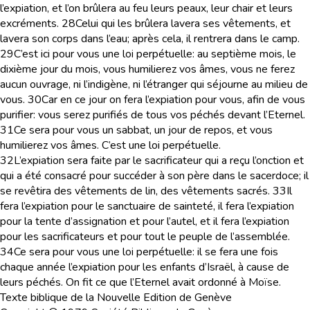
l’expiation, et l’on brûlera au feu leurs peaux, leur chair et leurs
excréments.
28
Celui qui les brûlera lavera ses vêtements, et
lavera son corps dans l’eau; après cela, il rentrera dans le camp.
29
C’est ici pour vous une loi perpétuelle: au septième mois, le
dixième jour du mois, vous humilierez vos âmes, vous ne ferez
aucun ouvrage, ni l’indigène, ni l’étranger qui séjourne au milieu de
vous.
30
Car en ce jour on fera l’expiation pour vous, afin de vous
purifier: vous serez purifiés de tous vos péchés devant l’Eternel.
31
Ce sera pour vous un sabbat, un jour de repos, et vous
humilierez vos âmes. C’est une loi perpétuelle.
32
L’expiation sera faite par le sacrificateur qui a reçu l’onction et
qui a été consacré pour succéder à son père dans le sacerdoce; il
se revêtira des vêtements de lin, des vêtements sacrés.
33
Il
fera l’expiation pour le sanctuaire de sainteté, il fera l’expiation
pour la tente d’assignation et pour l’autel, et il fera l’expiation
pour les sacrificateurs et pour tout le peuple de l’assemblée.
34
Ce sera pour vous une loi perpétuelle: il se fera une fois
chaque année l’expiation pour les enfants d’Israël, à cause de
leurs péchés. On fit ce que l’Eternel avait ordonné à Moïse.
Texte biblique de la Nouvelle Edition de Genève