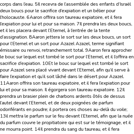
corps dans l’eau.
5
Il recevra de l’assemblée des enfants d’Israël
deux boucs pour le sacrifice d’expiation et un bélier pour
l’holocauste.
6
Aaron offrira son taureau expiatoire, et il fera
l’expiation pour lui et pour sa maison.
7
Il prendra les deux boucs,
et il les placera devant l’Eternel, à l’entrée de la tente
d’assignation.
8
Aaron jettera le sort sur les deux boucs, un sort
pour l’Eternel et un sort pour Azazel
Azazel,
terme signifiant
émissaire
ou
renvoi, retranchement total
.
9
Aaron fera approcher
le bouc sur lequel est tombé le sort pour l’Eternel, et il l’offrira en
sacrifice d’expiation.
10
Et le bouc sur lequel est tombé le sort
pour Azazel sera placé vivant devant l’Eternel, afin qu’il serve à
faire l’expiation et qu’il soit lâché dans le désert pour Azazel.
11
Aaron offrira son taureau expiatoire, et il fera l’expiation pour
lui et pour sa maison. Il égorgera son taureau expiatoire.
12
Il
prendra un brasier plein de charbons ardents ôtés de dessus
l’autel devant l’Eternel, et de deux poignées de parfum
odoriférants en poudre; il portera ces choses au-delà du voile;
13
il mettra le parfum sur le feu devant l’Eternel, afin que la nuée
du parfum couvre le propitiatoire qui est sur le témoignage, et il
ne mourra point.
14
Il prendra du sang du taureau, et il fera