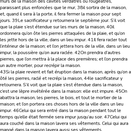
murs de la maison des cavités verdâtres ou rougeâtres,
paraissant plus enfoncées que le mur,
38
il sortira de la maison,
et, quand il sera à la porte, il fera fermer la maison pour sept
jours.
39
Le sacrificateur y retournera le septième jour. S’il voit
que la plaie s’est étendue sur les murs de la maison,
40
il
ordonnera qu’on ôte les pierres attaquées de la plaie, et qu’on
les jette hors de la ville, dans un lieu impur.
41
Il fera racler tout
l’intérieur de la maison; et l’on jettera hors de la ville, dans un lieu
impur, la poussière qu’on aura raclée.
42
On prendra d’autres
pierres, que l’on mettra à la place des premières; et l’on prendra
un autre mortier, pour recrépir la maison.
43
Si la plaie revient et fait éruption dans la maison, après qu’on a
ôté les pierres, raclé et recrépi la maison,
44
le sacrificateur y
retournera. S’il voit que la plaie s’est étendue dans la maison,
c’est une lèpre invétérée dans la maison: elle est impure.
45
On
abattra la maison, les pierres, le bois, et tout le mortier de la
maison; et l’on portera ces choses hors de la ville dans un lieu
impur.
46
Celui qui sera entré dans la maison pendant tout le
temps qu’elle était fermée sera impur jusqu’au soir.
47
Celui qui
aura couché dans la maison lavera ses vêtements. Celui qui aura
mangé dans la maison lavera aussi ses vêtements.