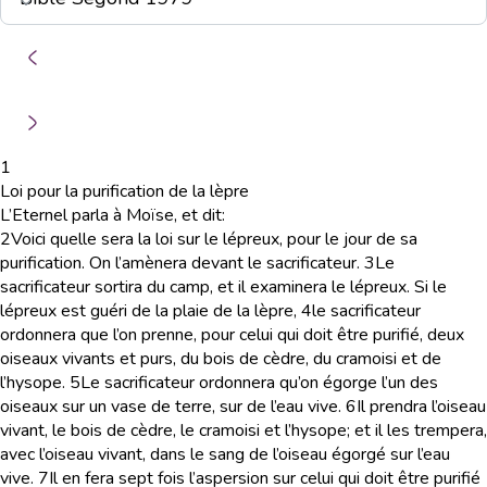
1
Loi pour la purification de la lèpre
L’Eternel parla à Moïse, et dit:
2
Voici quelle sera la loi sur le lépreux, pour le jour de sa
purification. On l’amènera devant le sacrificateur.
3
Le
sacrificateur sortira du camp, et il examinera le lépreux. Si le
lépreux est guéri de la plaie de la lèpre,
4
le sacrificateur
ordonnera que l’on prenne, pour celui qui doit être purifié, deux
oiseaux vivants et purs, du bois de cèdre, du cramoisi et de
l’hysope.
5
Le sacrificateur ordonnera qu’on égorge l’un des
oiseaux sur un vase de terre, sur de l’eau vive.
6
Il prendra l’oiseau
vivant, le bois de cèdre, le cramoisi et l’hysope; et il les trempera,
avec l’oiseau vivant, dans le sang de l’oiseau égorgé sur l’eau
vive.
7
Il en fera sept fois l’aspersion sur celui qui doit être purifié