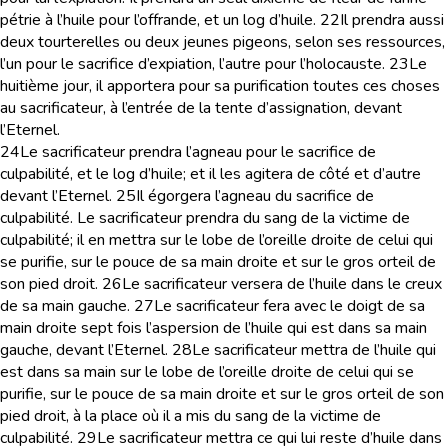
pétrie à l’huile pour l’offrande, et un log d’huile.
22
Il prendra aussi
deux tourterelles ou deux jeunes pigeons, selon ses ressources,
l’un pour le sacrifice d’expiation, l’autre pour l’holocauste.
23
Le
huitième jour, il apportera pour sa purification toutes ces choses
au sacrificateur, à l’entrée de la tente d’assignation, devant
l’Eternel.
24
Le sacrificateur prendra l’agneau pour le sacrifice de
culpabilité, et le log d’huile; et il les agitera de côté et d’autre
devant l’Eternel.
25
Il égorgera l’agneau du sacrifice de
culpabilité. Le sacrificateur prendra du sang de la victime de
culpabilité; il en mettra sur le lobe de l’oreille droite de celui qui
se purifie, sur le pouce de sa main droite et sur le gros orteil de
son pied droit.
26
Le sacrificateur versera de l’huile dans le creux
de sa main gauche.
27
Le sacrificateur fera avec le doigt de sa
main droite sept fois l’aspersion de l’huile qui est dans sa main
gauche, devant l’Eternel.
28
Le sacrificateur mettra de l’huile qui
est dans sa main sur le lobe de l’oreille droite de celui qui se
purifie, sur le pouce de sa main droite et sur le gros orteil de son
pied droit, à la place où il a mis du sang de la victime de
culpabilité.
29
Le sacrificateur mettra ce qui lui reste d’huile dans