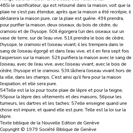
48
Si le sacrificateur, qui est retourné dans la maison, voit que la
plaie ne s’est pas étendue, après que la maison a été recrépie, il
déclarera la maison pure, car la plaie est guérie.
49
Il prendra,
pour purifier la maison, deux oiseaux, du bois de cèdre, du
cramoisi et de l’hysope.
50
Il égorgera l’un des oiseaux sur un
vase de terre, sur de l’eau vive.
51
Il prendra le bois de cèdre,
l’hysope, le cramoisi et l’oiseau vivant; il les trempera dans le
sang de l’oiseau égorgé et dans l’eau vive, et il en fera sept fois
l’aspersion sur la maison.
52
Il purifiera la maison avec le sang de
l’oiseau, avec de l’eau vive, avec l’oiseau vivant, avec le bois de
cèdre, l’hysope et le cramoisi.
53
Il lâchera l’oiseau vivant hors de
la ville, dans les champs. C’est ainsi qu’il fera pour la maison
l’expiation, et elle sera pure.
54
Telle est la loi pour toute plaie de lèpre et pour la teigne,
55
pour la lèpre des vêtements et des maisons,
56
pour les
tumeurs, les dartres et les taches:
57
elle enseigne quand une
chose est impure, et quand elle est pure. Telle est la loi sur la
lèpre.
Texte biblique de la Nouvelle Edition de Genève
Copyright © 1979 Société Biblique de Genève