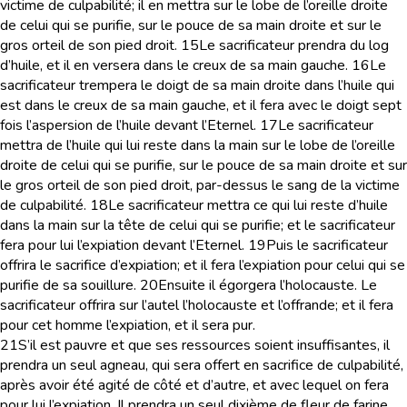
victime de culpabilité; il en mettra sur le lobe de l’oreille droite
de celui qui se purifie, sur le pouce de sa main droite et sur le
gros orteil de son pied droit.
15
Le sacrificateur prendra du log
d’huile, et il en versera dans le creux de sa main gauche.
16
Le
sacrificateur trempera le doigt de sa main droite dans l’huile qui
est dans le creux de sa main gauche, et il fera avec le doigt sept
fois l’aspersion de l’huile devant l’Eternel.
17
Le sacrificateur
mettra de l’huile qui lui reste dans la main sur le lobe de l’oreille
droite de celui qui se purifie, sur le pouce de sa main droite et sur
le gros orteil de son pied droit, par-dessus le sang de la victime
de culpabilité.
18
Le sacrificateur mettra ce qui lui reste d’huile
dans la main sur la tête de celui qui se purifie; et le sacrificateur
fera pour lui l’expiation devant l’Eternel.
19
Puis le sacrificateur
offrira le sacrifice d’expiation; et il fera l’expiation pour celui qui se
purifie de sa souillure.
20
Ensuite il égorgera l’holocauste. Le
sacrificateur offrira sur l’autel l’holocauste et l’offrande; et il fera
pour cet homme l’expiation, et il sera pur.
21
S’il est pauvre et que ses ressources soient insuffisantes, il
prendra un seul agneau, qui sera offert en sacrifice de culpabilité,
après avoir été agité de côté et d’autre, et avec lequel on fera
pour lui l’expiation. Il prendra un seul dixième de fleur de farine