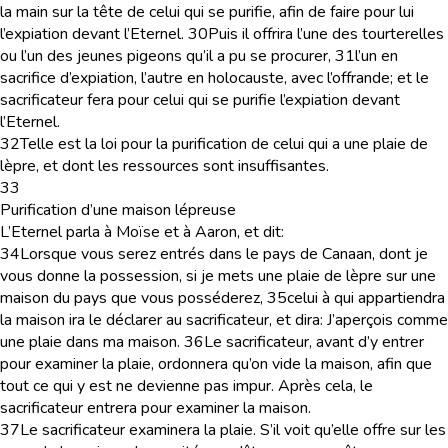
la main sur la tête de celui qui se purifie, afin de faire pour lui
l’expiation devant l’Eternel.
30
Puis il offrira l’une des tourterelles
ou l’un des jeunes pigeons qu’il a pu se procurer,
31
l’un en
sacrifice d’expiation, l’autre en holocauste, avec l’offrande; et le
sacrificateur fera pour celui qui se purifie l’expiation devant
l’Eternel.
32
Telle est la loi pour la purification de celui qui a une plaie de
lèpre, et dont les ressources sont insuffisantes.
33
Purification d’une maison lépreuse
L’Eternel parla à Moïse et à Aaron, et dit:
34
Lorsque vous serez entrés dans le pays de Canaan, dont je
vous donne la possession, si je mets une plaie de lèpre sur une
maison du pays que vous posséderez,
35
celui à qui appartiendra
la maison ira le déclarer au sacrificateur, et dira: J’aperçois comme
une plaie dans ma maison.
36
Le sacrificateur, avant d’y entrer
pour examiner la plaie, ordonnera qu’on vide la maison, afin que
tout ce qui y est ne devienne pas impur. Après cela, le
sacrificateur entrera pour examiner la maison.
37
Le sacrificateur examinera la plaie. S’il voit qu’elle offre sur les