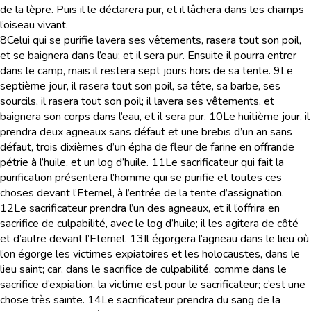
de la lèpre. Puis il le déclarera pur, et il lâchera dans les champs
l’oiseau vivant.
8
Celui qui se purifie lavera ses vêtements, rasera tout son poil,
et se baignera dans l’eau; et il sera pur. Ensuite il pourra entrer
dans le camp, mais il restera sept jours hors de sa tente.
9
Le
septième jour, il rasera tout son poil, sa tête, sa barbe, ses
sourcils, il rasera tout son poil; il lavera ses vêtements, et
baignera son corps dans l’eau, et il sera pur.
10
Le huitième jour, il
prendra deux agneaux sans défaut et une brebis d’un an sans
défaut, trois dixièmes d’un épha de fleur de farine en offrande
pétrie à l’huile, et un log d’huile.
11
Le sacrificateur qui fait la
purification présentera l’homme qui se purifie et toutes ces
choses devant l’Eternel, à l’entrée de la tente d’assignation.
12
Le sacrificateur prendra l’un des agneaux, et il l’offrira en
sacrifice de culpabilité, avec le log d’huile; il les agitera de côté
et d’autre devant l’Eternel.
13
Il égorgera l’agneau dans le lieu où
l’on égorge les victimes expiatoires et les holocaustes, dans le
lieu saint; car, dans le sacrifice de culpabilité, comme dans le
sacrifice d’expiation, la victime est pour le sacrificateur; c’est une
chose très sainte.
14
Le sacrificateur prendra du sang de la