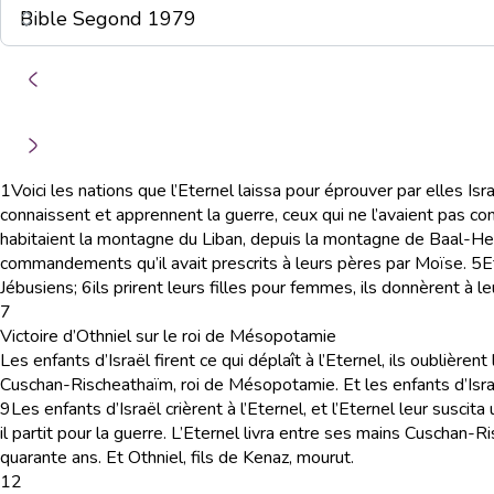
1
Voici les nations que l’Eternel laissa pour éprouver par elles Is
connaissent et apprennent la guerre, ceux qui ne l’avaient pas co
habitaient la montagne du Liban, depuis la montagne de Baal-He
commandements qu’il avait prescrits à leurs pères par Moïse.
5
E
Jébusiens;
6
ils prirent leurs filles pour femmes, ils donnèrent à leu
7
Victoire d’Othniel sur le roi de Mésopotamie
Les enfants d’Israël firent ce qui déplaît à l’Eternel, ils oublièrent 
Cuschan-Rischeathaïm, roi de Mésopotamie. Et les enfants d’Isra
9
Les enfants d’Israël crièrent à l’Eternel, et l’Eternel leur suscita
il partit pour la guerre. L’Eternel livra entre ses mains Cuscha
quarante ans. Et Othniel, fils de Kenaz, mourut.
12