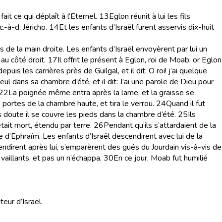
fait ce qui déplaît à l’Eternel.
13
Eglon réunit à lui les fils
c.-à-d.
Jéricho
.
14
Et les enfants d’Israël furent asservis dix-huit
pas de la main droite. Les enfants d’Israël envoyèrent par lui un
au côté droit.
17
Il offrit le présent à Eglon, roi de Moab; or Eglon
epuis les carrières près de Guilgal, et il dit: O roi! j’ai quelque
ul dans sa chambre d’été, et il dit: J’ai une parole de Dieu pour
22
La poignée même entra après la lame, et la graisse se
s portes de la chambre haute, et tira le verrou.
24
Quand il fut
ns doute il se couvre les pieds dans la chambre d’été.
25
Ils
était mort, étendu par terre.
26
Pendant qu’ils s’attardaient de la
e d’Ephraïm. Les enfants d’Israël descendirent avec lui de la
scendirent après lui, s’emparèrent des gués du Jourdain vis-à-vis de
aillants, et pas un n’échappa.
30
En ce jour, Moab fut humilié
teur d’Israël.