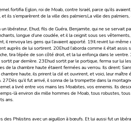
ernel fortifia Eglon, roi de Moab, contre Israël, parce qu’ils avaient 
, et ils s’emparèrent de la ville des palmiers
La ville des palmiers,
ita un libérateur, Ehud, fils de Guéra, Benjamite, qui ne se servait 
chants, longue d’une coudée, et il la ceignit sous ses vêtements, 
nt, il renvoya les gens qui l’avaient apporté.
19
Il revint lui-même d
ent auprès de lui sortirent.
20
Ehud l’aborda comme il était assis se
e, tira l’épée de son côté droit, et la lui enfonça dans le ventre.
sortit par derrière.
23
Ehud sortit par le portique, ferma sur lui le
portes de la chambre haute étaient fermées au verrou. Ils dirent: Sa
ambre haute, ils prirent la clé et ouvrirent, et voici, leur maître 
.
27
Dès qu’il fut arrivé, il sonna de la trompette dans la montagn
l’Eternel a livré entre vos mains les Moabites, vos ennemis. Ils de
 temps-là environ dix mille hommes de Moab, tous robustes, tous v
ts ans.
s des Philistins avec un aiguillon à bœufs. Et lui aussi fut un libéra