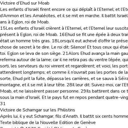
Victoire d’Ehud sur Moab
Les enfants d’Israël firent encore ce qui déplaît à l’Eternel; et l’Et
d’Ammon et les Amalécites, et il se mit en marche. Il battit Israël
ans à Eglon, roi de Moab.
15
Les enfants d’Israël crièrent à l’Eternel, et l’Eternel leur susc
présent à Eglon, roi de Moab.
16
Ehud se fit une épée à deux tran
était un homme très gras.
18
Lorsqu’il eut achevé d’offrir le prése
chose de secret à te dire. Le roi dit: Silence! Et tous ceux qui étai
toi. Eglon se leva de son siège.
21
Alors Ehud avança la main gauch
referma autour de la lame; car il ne retira pas du ventre l’épée, qui 
sorti, les serviteurs du roi vinrent et regardèrent; et voici, les 
attendirent longtemps; et comme il n’ouvrait pas les portes de la ch
sorte, Ehud prit la fuite, dépassa les carrières, et se sauva à Séïra
montagne, et il se mit à leur tête.
28
Il leur dit: Suivez-moi, car 
Moab, et ne laissèrent passer personne.
29
Ils battirent dans ce
sous la main d’Israël. Et le pays fut en repos pendant quatre-ving
31
Victoire de Schamgar sur les Philistins
Après lui, il y eut Schamgar, fils d’Anath. Il battit six cents homme
Texte biblique de la Nouvelle Edition de Genève