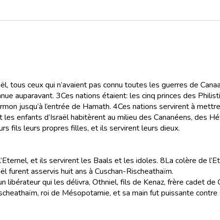
raël, tous ceux qui n’avaient pas connu toutes les guerres de Canaa
nnue auparavant.
3
Ces nations étaient: les cinq princes des Philis
rmon jusqu’à l’entrée de Hamath.
4
Ces nations servirent à mettre 
t les enfants d’Israël habitèrent au milieu des Cananéens, des 
rs fils leurs propres filles, et ils servirent leurs dieux.
l’Eternel, et ils servirent les Baals et les idoles.
8
La colère de l’E
ël furent asservis huit ans à Cuschan-Rischeathaïm.
 un libérateur qui les délivra, Othniel, fils de Kenaz, frère cadet de 
n-Rischeathaïm, roi de Mésopotamie, et sa main fut puissante cont