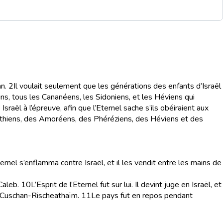
n.
2
Il voulait seulement que les générations des enfants d’Israël
tins, tous les Cananéens, les Sidoniens, et les Héviens qui
Israël à l’épreuve, afin que l’Eternel sache s’ils obéiraient aux
Héthiens, des Amoréens, des Phéréziens, des Héviens et des
ternel s’enflamma contre Israël, et il les vendit entre les mains de
Caleb.
10
L’Esprit de l’Eternel fut sur lui. Il devint juge en Israël, et
re Cuschan-Rischeathaïm.
11
Le pays fut en repos pendant