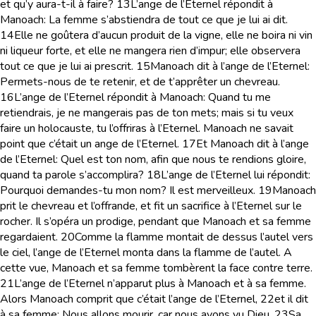
et qu’y aura-t-il à faire?
13
L’ange de l’Eternel répondit à
Manoach: La femme s’abstiendra de tout ce que je lui ai dit.
14
Elle ne goûtera d’aucun produit de la vigne, elle ne boira ni vin
ni liqueur forte, et elle ne mangera rien d’impur; elle observera
tout ce que je lui ai prescrit.
15
Manoach dit à l’ange de l’Eternel:
Permets-nous de te retenir, et de t’apprêter un chevreau.
16
L’ange de l’Eternel répondit à Manoach: Quand tu me
retiendrais, je ne mangerais pas de ton mets; mais si tu veux
faire un holocauste, tu l’offriras à l’Eternel. Manoach ne savait
point que c’était un ange de l’Eternel.
17
Et Manoach dit à l’ange
de l’Eternel: Quel est ton nom, afin que nous te rendions gloire,
quand ta parole s’accomplira?
18
L’ange de l’Eternel lui répondit:
Pourquoi demandes-tu mon nom? Il est merveilleux.
19
Manoach
prit le chevreau et l’offrande, et fit un sacrifice à l’Eternel sur le
rocher. Il s’opéra un prodige, pendant que Manoach et sa femme
regardaient.
20
Comme la flamme montait de dessus l’autel vers
le ciel, l’ange de l’Eternel monta dans la flamme de l’autel. A
cette vue, Manoach et sa femme tombèrent la face contre terre.
21
L’ange de l’Eternel n’apparut plus à Manoach et à sa femme.
Alors Manoach comprit que c’était l’ange de l’Eternel,
22
et il dit
à sa femme: Nous allons mourir, car nous avons vu Dieu.
23
Sa