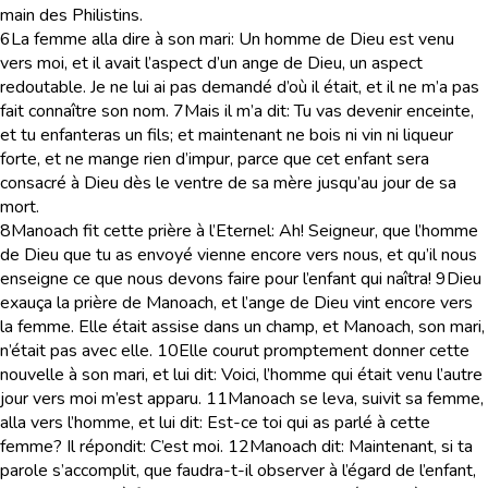
main des Philistins.
6
La femme alla dire à son mari: Un homme de Dieu est venu
vers moi, et il avait l’aspect d’un ange de Dieu, un aspect
redoutable. Je ne lui ai pas demandé d’où il était, et il ne m’a pas
fait connaître son nom.
7
Mais il m’a dit: Tu vas devenir enceinte,
et tu enfanteras un fils; et maintenant ne bois ni vin ni liqueur
forte, et ne mange rien d’impur, parce que cet enfant sera
consacré à Dieu dès le ventre de sa mère jusqu’au jour de sa
mort.
8
Manoach fit cette prière à l’Eternel: Ah! Seigneur, que l’homme
de Dieu que tu as envoyé vienne encore vers nous, et qu’il nous
enseigne ce que nous devons faire pour l’enfant qui naîtra!
9
Dieu
exauça la prière de Manoach, et l’ange de Dieu vint encore vers
la femme. Elle était assise dans un champ, et Manoach, son mari,
n’était pas avec elle.
10
Elle courut promptement donner cette
nouvelle à son mari, et lui dit: Voici, l’homme qui était venu l’autre
jour vers moi m’est apparu.
11
Manoach se leva, suivit sa femme,
alla vers l’homme, et lui dit: Est-ce toi qui as parlé à cette
femme? Il répondit: C’est moi.
12
Manoach dit: Maintenant, si ta
parole s’accomplit, que faudra-t-il observer à l’égard de l’enfant,