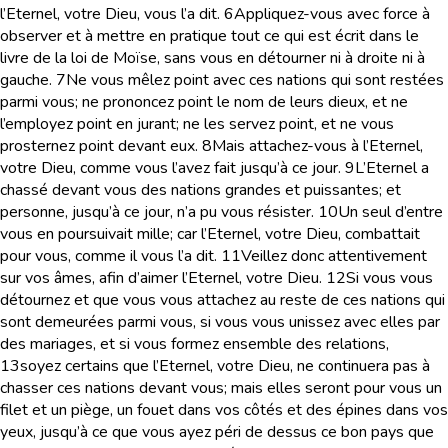
l’Eternel, votre Dieu, vous l’a dit.
6
Appliquez-vous avec force à
observer et à mettre en pratique tout ce qui est écrit dans le
livre de la loi de Moïse, sans vous en détourner ni à droite ni à
gauche.
7
Ne vous mêlez point avec ces nations qui sont restées
parmi vous; ne prononcez point le nom de leurs dieux, et ne
l’employez point en jurant; ne les servez point, et ne vous
prosternez point devant eux.
8
Mais attachez-vous à l’Eternel,
votre Dieu, comme vous l’avez fait jusqu’à ce jour.
9
L’Eternel a
chassé devant vous des nations grandes et puissantes; et
personne, jusqu’à ce jour, n’a pu vous résister.
10
Un seul d’entre
vous en poursuivait mille; car l’Eternel, votre Dieu, combattait
pour vous, comme il vous l’a dit.
11
Veillez donc attentivement
sur vos âmes, afin d’aimer l’Eternel, votre Dieu.
12
Si vous vous
détournez et que vous vous attachez au reste de ces nations qui
sont demeurées parmi vous, si vous vous unissez avec elles par
des mariages, et si vous formez ensemble des relations,
13
soyez certains que l’Eternel, votre Dieu, ne continuera pas à
chasser ces nations devant vous; mais elles seront pour vous un
filet et un piège, un fouet dans vos côtés et des épines dans vos
yeux, jusqu’à ce que vous ayez péri de dessus ce bon pays que