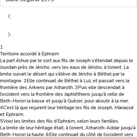
1
Territoire accordé à Ephraïm
La part échue par le sort aux fils de Joseph s’étendait depuis le
Jourdain près de Jéricho, vers les eaux de Jéricho, à l’orient. La
limite suivait le désert qui s’élève de Jéricho à Béthel par la
montagne.
2
Elle continuait de Béthel à Luz, et passait vers la
frontière des Arkiens par Atharoth.
3
Puis elle descendait à
l’occident vers la frontière des Japhléthiens jusqu’à celle de
Beth-Horon la basse et jusqu’à Guézer, pour aboutir à la mer.
4
C’est là que reçurent leur héritage les fils de Joseph, Manassé
et Ephraïm.
5
Voici les limites des fils d’Ephraïm, selon leurs familles.
La limite de leur héritage était, à l’orient, Atharoth-Addar jusqu’à
Beth-Horon la haute.
6
Elle continuait du côté de l’occident vers