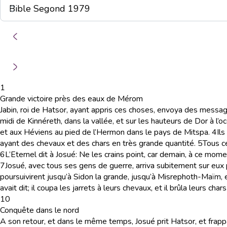
1
Grande victoire près des eaux de Mérom
Jabin, roi de Hatsor, ayant appris ces choses, envoya des message
midi de Kinnéreth, dans la vallée, et sur les hauteurs de Dor à l’oc
et aux Héviens au pied de l’Hermon dans le pays de Mitspa.
4
Il
ayant des chevaux et des chars en très grande quantité.
5
Tous c
6
L’Eternel dit à Josué: Ne les crains point, car demain, à ce momen
7
Josué, avec tous ses gens de guerre, arriva subitement sur eux 
poursuivirent jusqu’à Sidon la grande, jusqu’à Misrephoth-Maïm, et 
avait dit; il coupa les jarrets à leurs chevaux, et il brûla leurs chars
10
Conquête dans le nord
A son retour, et dans le même temps, Josué prit Hatsor, et frappa 