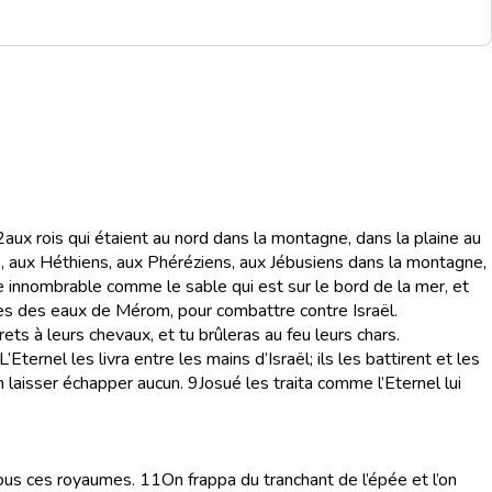
2
aux rois qui étaient au nord dans la montagne, dans la plaine au
s, aux Héthiens, aux Phéréziens, aux Jébusiens dans la montagne,
le innombrable comme le sable qui est sur le bord de la mer, et
rès des eaux de Mérom, pour combattre contre Israël.
rets à leurs chevaux, et tu brûleras au feu leurs chars.
L’Eternel les livra entre les mains d’Israël; ils les battirent et les
en laisser échapper aucun.
9
Josué les traita comme l’Eternel lui
 tous ces royaumes.
11
On frappa du tranchant de l’épée et l’on