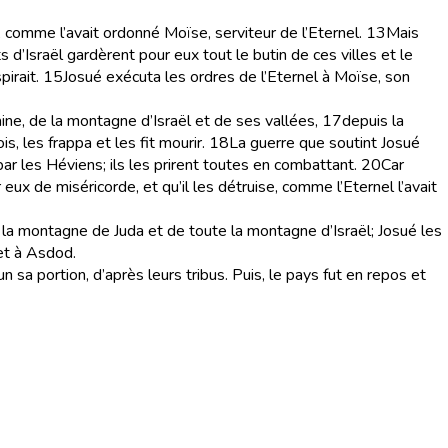
it, comme l’avait ordonné Moïse, serviteur de l’Eternel.
13
Mais
s d’Israël gardèrent pour eux tout le butin de ces villes et le
pirait.
15
Josué exécuta les ordres de l’Eternel à Moïse, son
aine, de la montagne d’Israël et de ses vallées,
17
depuis la
, les frappa et les fit mourir.
18
La guerre que soutint Josué
 par les Héviens; ils les prirent toutes en combattant.
20
Car
r eux de miséricorde, et qu’il les détruise, comme l’Eternel l’avait
la montagne de Juda et de toute la montagne d’Israël; Josué les
 et à Asdod.
n sa portion, d’après leurs tribus. Puis, le pays fut en repos et