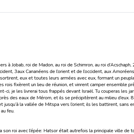
rs à Jobab, roi de Madon, au roi de Schimron, au roi d’Acschaph,
cident,
3
aux Cananéens de l’orient et de l’occident, aux Amoréen
s sortirent, eux et toutes leurs armées avec eux, formant un peup
es rois fixèrent un lieu de réunion, et vinrent camper ensemble p
t-ci, je les livrerai tous frappés devant Israël. Tu couperas les jar
près des eaux de Mérom, et ils se précipitèrent au milieu d’eux.
8
jusqu’à la vallée de Mitspa vers l’orient; ils les battirent, sans 
 au feu.
son roi avec l’épée: Hatsor était autrefois la principale ville de