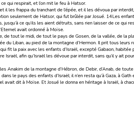
ce qui respirait, et l’on mit le feu à Hatsor.
 et il les frappa du tranchant de l’épée, et il les dévoua par interd
eption seulement de Hatsor, qui fut brûlée par Josué.
14
Les enfant
jusqu’à ce qu’ils les aient détruits, sans rien laisser de ce qui res
 l’Eternel avait ordonné à Moïse.
 de tout le midi, de tout le pays de Gosen, de la vallée, de la pl
 du Liban, au pied de la montagne d’Hermon. Il prit tous leurs rois
e qui fit la paix avec les enfants d’Israël, excepté Gabaon, habitée
 Israël, afin qu’Israël les dévoue par interdit, sans qu’il y ait pou
les Anakim de la montagne d’Hébron, de Debir, d’Anab, de toute 
 dans le pays des enfants d’Israël; il n’en resta qu’à Gaza, à Gath
 avait dit à Moïse. Et Josué le donna en héritage à Israël, à chacu