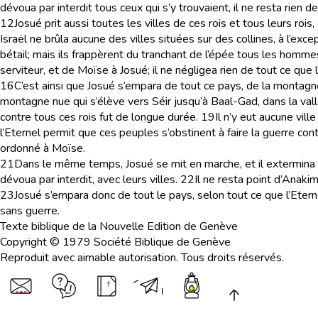
dévoua par interdit tous ceux qui s’y trouvaient, il ne resta rien de 
12
Josué prit aussi toutes les villes de ces rois et tous leurs rois,
Israël ne brûla aucune des villes situées sur des collines, à l’exc
bétail; mais ils frappèrent du tranchant de l’épée tous les hommes, 
serviteur, et de Moïse à Josué; il ne négligea rien de tout ce que
16
C’est ainsi que Josué s’empara de tout ce pays, de la montagne,
montagne nue qui s’élève vers Séir jusqu’à Baal-Gad, dans la vallée
contre tous ces rois fut de longue durée.
19
Il n’y eut aucune vill
l’Eternel permit que ces peuples s’obstinent à faire la guerre contre
ordonné à Moïse.
21
Dans le même temps, Josué se mit en marche, et il extermina 
dévoua par interdit, avec leurs villes.
22
Il ne resta point d’Anakim
23
Josué s’empara donc de tout le pays, selon tout ce que l’Eternel
sans guerre.
Texte biblique de la Nouvelle Edition de Genève
Copyright © 1979 Société Biblique de Genève
Reproduit avec aimable autorisation. Tous droits réservés.