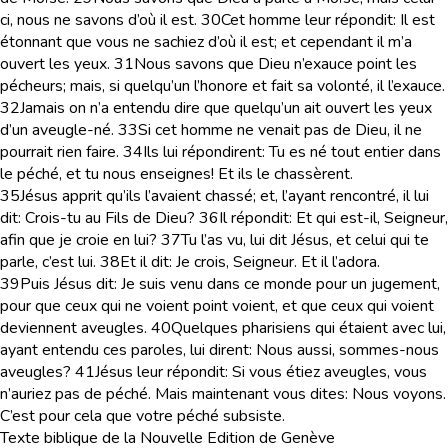
ci, nous ne savons d’où il est.
30
Cet homme leur répondit: Il est
étonnant que vous ne sachiez d’où il est; et cependant il m’a
ouvert les yeux.
31
Nous savons que Dieu n’exauce point les
pécheurs; mais, si quelqu’un l’honore et fait sa volonté, il l’exauce.
32
Jamais on n’a entendu dire que quelqu’un ait ouvert les yeux
d’un aveugle-né.
33
Si cet homme ne venait pas de Dieu, il ne
pourrait rien faire.
34
Ils lui répondirent: Tu es né tout entier dans
le péché, et tu nous enseignes! Et ils le chassèrent.
35
Jésus apprit qu’ils l’avaient chassé; et, l’ayant rencontré, il lui
dit: Crois-tu au Fils de Dieu?
36
Il répondit: Et qui est-il, Seigneur,
afin que je croie en lui?
37
Tu l’as vu, lui dit Jésus, et celui qui te
parle, c’est lui.
38
Et il dit: Je crois, Seigneur. Et il l’adora.
39
Puis Jésus dit: Je suis venu dans ce monde pour un jugement,
pour que ceux qui ne voient point voient, et que ceux qui voient
deviennent aveugles.
40
Quelques pharisiens qui étaient avec lui,
ayant entendu ces paroles, lui dirent: Nous aussi, sommes-nous
aveugles?
41
Jésus leur répondit: Si vous étiez aveugles, vous
n’auriez pas de péché. Mais maintenant vous dites: Nous voyons.
C’est pour cela que votre péché subsiste.
Texte biblique de la Nouvelle Edition de Genève