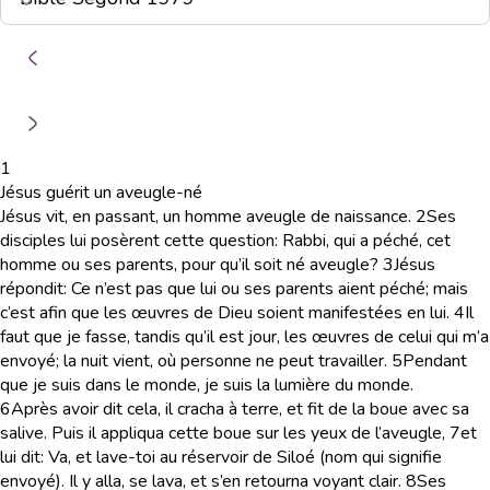
1
Jésus guérit un aveugle-né
Jésus vit, en passant, un homme aveugle de naissance.
2
Ses
disciples lui posèrent cette question: Rabbi, qui a péché, cet
homme ou ses parents, pour qu’il soit né aveugle?
3
Jésus
répondit: Ce n’est pas que lui ou ses parents aient péché; mais
c’est afin que les œuvres de Dieu soient manifestées en lui.
4
Il
faut que je fasse, tandis qu’il est jour, les œuvres de celui qui m’a
envoyé; la nuit vient, où personne ne peut travailler.
5
Pendant
que je suis dans le monde, je suis la lumière du monde.
6
Après avoir dit cela, il cracha à terre, et fit de la boue avec sa
salive. Puis il appliqua cette boue sur les yeux de l’aveugle,
7
et
lui dit: Va, et lave-toi au réservoir de Siloé (nom qui signifie
envoyé). Il y alla, se lava, et s’en retourna voyant clair.
8
Ses