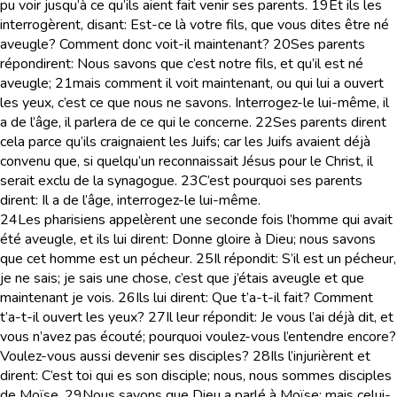
pu voir jusqu’à ce qu’ils aient fait venir ses parents.
19
Et ils les
interrogèrent, disant: Est-ce là votre fils, que vous dites être né
aveugle? Comment donc voit-il maintenant?
20
Ses parents
répondirent: Nous savons que c’est notre fils, et qu’il est né
aveugle;
21
mais comment il voit maintenant, ou qui lui a ouvert
les yeux, c’est ce que nous ne savons. Interrogez-le lui-même, il
a de l’âge, il parlera de ce qui le concerne.
22
Ses parents dirent
cela parce qu’ils craignaient les Juifs; car les Juifs avaient déjà
convenu que, si quelqu’un reconnaissait Jésus pour le Christ, il
serait exclu de la synagogue.
23
C’est pourquoi ses parents
dirent: Il a de l’âge, interrogez-le lui-même.
24
Les pharisiens appelèrent une seconde fois l’homme qui avait
été aveugle, et ils lui dirent: Donne gloire à Dieu; nous savons
que cet homme est un pécheur.
25
Il répondit: S’il est un pécheur,
je ne sais; je sais une chose, c’est que j’étais aveugle et que
maintenant je vois.
26
Ils lui dirent: Que t’a-t-il fait? Comment
t’a-t-il ouvert les yeux?
27
Il leur répondit: Je vous l’ai déjà dit, et
vous n’avez pas écouté; pourquoi voulez-vous l’entendre encore?
Voulez-vous aussi devenir ses disciples?
28
Ils l’injurièrent et
dirent: C’est toi qui es son disciple; nous, nous sommes disciples
de Moïse.
29
Nous savons que Dieu a parlé à Moïse; mais celui-