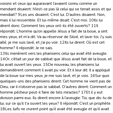
voisins et ceux qui auparavant l’avaient connu comme un
mendiant disaient: N’est-ce pas là celui qui se tenait assis et qui
mendiait?
9
Les uns disaient: C’est lui. D’autres disaient: Non,
mais il lui ressemble. Et lui-même disait: C’est moi.
10
Ils lui
dirent donc: Comment tes yeux ont-ils été ouverts?
11
Il
répondit: L’homme qu’on appelle Jésus a fait de la boue, a oint
mes yeux, et m’a dit: Va au réservoir de Siloé, et lave-toi. J’y suis
allé, je me suis lavé, et j’ai pu voir.
12
Ils lui dirent: Où est cet
homme? Il répondit: Je ne sais.
13
Ils menèrent vers les pharisiens celui qui avait été aveugle.
14
Or, c’était un jour de sabbat que Jésus avait fait de la boue, et
lui avait ouvert les yeux.
15
De nouveau, les pharisiens lui
demandèrent comment il avait pu voir. Et il leur dit: Il a appliqué
de la boue sur mes yeux, je me suis lavé, et je vois.
16
Sur quoi
quelques-uns des pharisiens dirent: Cet homme ne vient pas de
Dieu, car il n’observe pas le sabbat. D’autres dirent: Comment un
homme pécheur peut-il faire de tels miracles?
17
Et il y eut
division parmi eux. Ils dirent encore à l’aveugle: Toi, que dis-tu de
lui, sur ce qu’il t’a ouvert les yeux? Il répondit: C’est un prophète.
18
Les Juifs ne crurent point qu’il avait été aveugle et qu’il avait