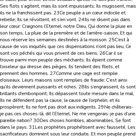
Ses flots s’agitent, mais ils sont impuissants; Ils mugissent, mais
ils ne la franchissent pas.
23
Ce peuple a un cœur indocile et
rebelle; Ils se révoltent, et s’en vont.
24
Ils ne disent pas dans
leur cœur: Craignons l’Eternel, notre Dieu, Qui donne la pluie en
son temps, La pluie de la première et de l’arrière-saison, Et qui
nous réserve les semaines destinées à la moisson.
25
C’est à
cause de vos iniquités que ces dispensations n’ont pas lieu, Ce
sont vos péchés qui vous privent de ces biens.
26
Car il se
trouve parmi mon peuple des méchants; Ils épient comme
l’oiseleur qui dresse des pièges, Ils tendent des filets, et
prennent des hommes.
27
Comme une cage est remplie
d’oiseaux, Leurs maisons sont remplies de fraude; C’est ainsi
qu’ils deviennent puissants et riches.
28
Ils s’engraissent, ils sont
brillants d’embonpoint; Ils dépassent toute mesure dans le mal,
Ils ne défendent pas la cause, la cause de l’orphelin, et ils
prospèrent; Ils ne font pas droit aux indigents.
29
Ne châtierais-
je pas ces choses-là, dit l’Eternel, Ne me vengerais-je pas d’une
pareille nation?
30
Des choses horribles, abominables, Se font
dans le pays.
31
Les prophètes prophétisent avec fausseté, Les
sacrificateurs dominent sous leur conduite, Et mon peuple prend