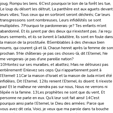
joug, Rompu les liens.
6
C’est pourquoi le lion de la forêt les tue,
Le loup du désert les détruit, La panthère est aux aguets devant
leurs villes; Tous ceux qui en sortiront seront déchirés; Car leurs
transgressions sont nombreuses, Leurs infidélités se sont
multipliées.
7
Pourquoi te pardonnerais-je? Tes enfants m’ont
abandonné, Et ils jurent par des dieux qui n’existent pas. J’ai reçu
leurs serments, et ils se livrent à l’adultère, Ils sont en foule dans
la maison de la prostituée.
8
Semblables à des chevaux bien
nourris, qui courent çà et là, Chacun hennit après la femme de son
prochain.
9
Ne châtierais-je pas ces choses-là, dit l’Eternel, Ne
me vengerais-je pas d’une pareille nation?
10
Montez sur ses murailles, et abattez, Mais ne détruisez pas
entièrement! Enlevez ses ceps Qui n’appartiennent point à
l’Eternel!
11
Car la maison d’Israël et la maison de Juda m’ont été
infidèles, Dit l’Eternel.
12
Ils renient l’Eternel, ils disent: Il n’existe
pas! Et le malheur ne viendra pas sur nous, Nous ne verrons ni
l’épée ni la famine.
13
Les prophètes ne sont que du vent, Et
personne ne parle en eux. Qu’il leur soit fait ainsi!
14
C’est
pourquoi ainsi parle l’Eternel, le Dieu des armées: Parce que
vous avez dit cela, Voici, je veux que ma parole dans ta bouche