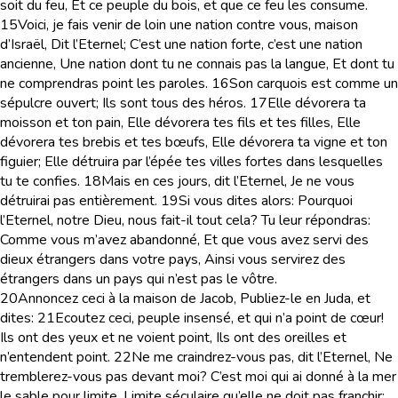
soit du feu, Et ce peuple du bois, et que ce feu les consume.
15
Voici, je fais venir de loin une nation contre vous, maison
d’Israël, Dit l’Eternel; C’est une nation forte, c’est une nation
ancienne, Une nation dont tu ne connais pas la langue, Et dont tu
ne comprendras point les paroles.
16
Son carquois est comme un
sépulcre ouvert; Ils sont tous des héros.
17
Elle dévorera ta
moisson et ton pain, Elle dévorera tes fils et tes filles, Elle
dévorera tes brebis et tes bœufs, Elle dévorera ta vigne et ton
figuier; Elle détruira par l’épée tes villes fortes dans lesquelles
tu te confies.
18
Mais en ces jours, dit l’Eternel, Je ne vous
détruirai pas entièrement.
19
Si vous dites alors: Pourquoi
l’Eternel, notre Dieu, nous fait-il tout cela? Tu leur répondras:
Comme vous m’avez abandonné, Et que vous avez servi des
dieux étrangers dans votre pays, Ainsi vous servirez des
étrangers dans un pays qui n’est pas le vôtre.
20
Annoncez ceci à la maison de Jacob, Publiez-le en Juda, et
dites:
21
Ecoutez ceci, peuple insensé, et qui n’a point de cœur!
Ils ont des yeux et ne voient point, Ils ont des oreilles et
n’entendent point.
22
Ne me craindrez-vous pas, dit l’Eternel, Ne
tremblerez-vous pas devant moi? C’est moi qui ai donné à la mer
le sable pour limite, Limite séculaire qu’elle ne doit pas franchir;