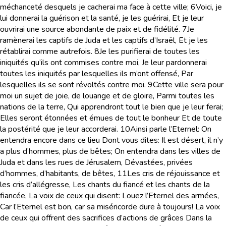
méchanceté desquels je cacherai ma face à cette ville;
6
Voici, je
lui donnerai la guérison et la santé, je les guérirai, Et je leur
ouvrirai une source abondante de paix et de fidélité.
7
Je
ramènerai les captifs de Juda et les captifs d’Israël, Et je les
rétablirai comme autrefois.
8
Je les purifierai de toutes les
iniquités qu’ils ont commises contre moi, Je leur pardonnerai
toutes les iniquités par lesquelles ils m’ont offensé, Par
lesquelles ils se sont révoltés contre moi.
9
Cette ville sera pour
moi un sujet de joie, de louange et de gloire, Parmi toutes les
nations de la terre, Qui apprendront tout le bien que je leur ferai;
Elles seront étonnées et émues de tout le bonheur Et de toute
la postérité que je leur accorderai.
10
Ainsi parle l’Eternel: On
entendra encore dans ce lieu Dont vous dites: Il est désert, il n’y
a plus d’hommes, plus de bêtes; On entendra dans les villes de
Juda et dans les rues de Jérusalem, Dévastées, privées
d’hommes, d’habitants, de bêtes,
11
Les cris de réjouissance et
les cris d’allégresse, Les chants du fiancé et les chants de la
fiancée, La voix de ceux qui disent: Louez l’Eternel des armées,
Car l’Eternel est bon, car sa miséricorde dure à toujours! La voix
de ceux qui offrent des sacrifices d’actions de grâces Dans la