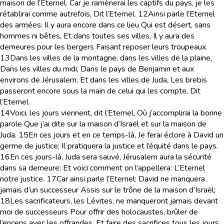
maison de l’Eternel. Car je ramènerai les captifs du pays, je les
rétablirai comme autrefois, Dit l’Eternel.
12
Ainsi parle l’Eternel
des armées: Il y aura encore dans ce lieu Qui est désert, sans
hommes ni bêtes, Et dans toutes ses villes, Il y aura des
demeures pour les bergers Faisant reposer leurs troupeaux.
13
Dans les villes de la montagne, dans les villes de la plaine,
Dans les villes du midi, Dans le pays de Benjamin et aux
environs de Jérusalem, Et dans les villes de Juda, Les brebis
passeront encore sous la main de celui qui les compte, Dit
l’Eternel.
14
Voici, les jours viennent, dit l’Eternel, Où j’accomplirai la bonne
parole Que j’ai dite sur la maison d’Israël et sur la maison de
Juda.
15
En ces jours et en ce temps-là, Je ferai éclore à David un
germe de justice; Il pratiquera la justice et l’équité dans le pays.
16
En ces jours-là, Juda sera sauvé, Jérusalem aura la sécurité
dans sa demeure; Et voici comment on l’appellera: L’Eternel
notre justice.
17
Car ainsi parle l’Eternel: David ne manquera
jamais d’un successeur Assis sur le trône de la maison d’Israël;
18
Les sacrificateurs, les Lévites, ne manqueront jamais devant
moi de successeurs Pour offrir des holocaustes, brûler de
l’encens avec les offrandes, Et faire des sacrifices tous les jours.