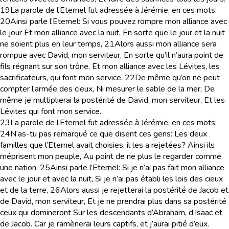
19
La parole de l’Eternel fut adressée à Jérémie, en ces mots:
20
Ainsi parle l’Eternel: Si vous pouvez rompre mon alliance avec
le jour Et mon alliance avec la nuit, En sorte que le jour et la nuit
ne soient plus en leur temps,
21
Alors aussi mon alliance sera
rompue avec David, mon serviteur, En sorte qu’il n’aura point de
fils régnant sur son trône, Et mon alliance avec les Lévites, les
sacrificateurs, qui font mon service.
22
De même qu’on ne peut
compter l’armée des cieux, Ni mesurer le sable de la mer, De
même je multiplierai la postérité de David, mon serviteur, Et les
Lévites qui font mon service.
23
La parole de l’Eternel fut adressée à Jérémie, en ces mots:
24
N’as-tu pas remarqué ce que disent ces gens: Les deux
familles que l’Eternel avait choisies, il les a rejetées? Ainsi ils
méprisent mon peuple, Au point de ne plus le regarder comme
une nation.
25
Ainsi parle l’Eternel: Si je n’ai pas fait mon alliance
avec le jour et avec la nuit, Si je n’ai pas établi les lois des cieux
et de la terre,
26
Alors aussi je rejetterai la postérité de Jacob et
de David, mon serviteur, Et je ne prendrai plus dans sa postérité
ceux qui domineront Sur les descendants d’Abraham, d’Isaac et
de Jacob. Car je ramènerai leurs captifs, et j’aurai pitié d’eux.