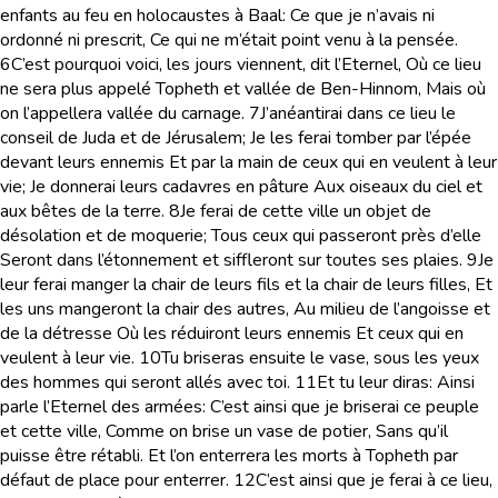
enfants au feu en holocaustes à Baal: Ce que je n’avais ni
ordonné ni prescrit, Ce qui ne m’était point venu à la pensée.
6
C’est pourquoi voici, les jours viennent, dit l’Eternel, Où ce lieu
ne sera plus appelé Topheth et vallée de Ben-Hinnom, Mais où
on l’appellera vallée du carnage.
7
J’anéantirai dans ce lieu le
conseil de Juda et de Jérusalem; Je les ferai tomber par l’épée
devant leurs ennemis Et par la main de ceux qui en veulent à leur
vie; Je donnerai leurs cadavres en pâture Aux oiseaux du ciel et
aux bêtes de la terre.
8
Je ferai de cette ville un objet de
désolation et de moquerie; Tous ceux qui passeront près d’elle
Seront dans l’étonnement et siffleront sur toutes ses plaies.
9
Je
leur ferai manger la chair de leurs fils et la chair de leurs filles, Et
les uns mangeront la chair des autres, Au milieu de l’angoisse et
de la détresse Où les réduiront leurs ennemis Et ceux qui en
veulent à leur vie.
10
Tu briseras ensuite le vase, sous les yeux
des hommes qui seront allés avec toi.
11
Et tu leur diras: Ainsi
parle l’Eternel des armées: C’est ainsi que je briserai ce peuple
et cette ville, Comme on brise un vase de potier, Sans qu’il
puisse être rétabli. Et l’on enterrera les morts à Topheth par
défaut de place pour enterrer.
12
C’est ainsi que je ferai à ce lieu,