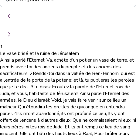
1
Le vase brisé et la ruine de Jérusalem
Ainsi a parlé l’Eternel: Va, achète d’un potier un vase de terre, et
prends avec toi des anciens du peuple et des anciens des
sacrificateurs.
2
Rends-toi dans la vallée de Ben-Hinnom, qui est
à l’entrée de la porte de la poterie; et là, tu publieras les paroles
que je te dirai.
3
Tu diras: Ecoutez la parole de l’Eternel, rois de
Juda, et vous, habitants de Jérusalem! Ainsi parle l’Eternel des
armées, le Dieu d’Israël: Voici, je vais faire venir sur ce lieu un
malheur Qui étourdira les oreilles de quiconque en entendra
parler.
4
Ils m’ont abandonné, ils ont profané ce lieu, Ils y ont
offert de l’encens à d’autres dieux, Que ne connaissaient ni eux, ni
leurs pères, ni les rois de Juda, Et ils ont rempli ce lieu de sang
innocent;
5
Ils ont bâti des hauts lieux à Baal, Pour brûler leurs