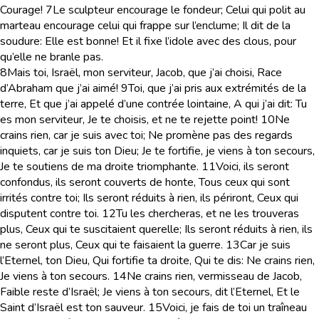
Courage!
7
Le sculpteur encourage le fondeur; Celui qui polit au
marteau encourage celui qui frappe sur l’enclume; Il dit de la
soudure: Elle est bonne! Et il fixe l’idole avec des clous, pour
qu’elle ne branle pas.
8
Mais toi, Israël, mon serviteur, Jacob, que j’ai choisi, Race
d’Abraham que j’ai aimé!
9
Toi, que j’ai pris aux extrémités de la
terre, Et que j’ai appelé d’une contrée lointaine, A qui j’ai dit: Tu
es mon serviteur, Je te choisis, et ne te rejette point!
10
Ne
crains rien, car je suis avec toi; Ne promène pas des regards
inquiets, car je suis ton Dieu; Je te fortifie, je viens à ton secours,
Je te soutiens de ma droite triomphante.
11
Voici, ils seront
confondus, ils seront couverts de honte, Tous ceux qui sont
irrités contre toi; Ils seront réduits à rien, ils périront, Ceux qui
disputent contre toi.
12
Tu les chercheras, et ne les trouveras
plus, Ceux qui te suscitaient querelle; Ils seront réduits à rien, ils
ne seront plus, Ceux qui te faisaient la guerre.
13
Car je suis
l’Eternel, ton Dieu, Qui fortifie ta droite, Qui te dis: Ne crains rien,
Je viens à ton secours.
14
Ne crains rien, vermisseau de Jacob,
Faible reste d’Israël; Je viens à ton secours, dit l’Eternel, Et le
Saint d’Israël est ton sauveur.
15
Voici, je fais de toi un traîneau