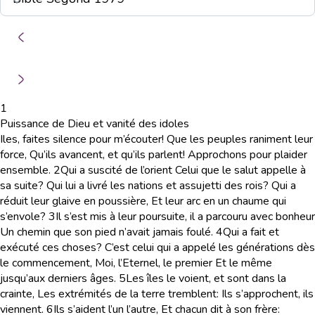
1
Puissance de Dieu et vanité des idoles
Iles, faites silence pour m’écouter! Que les peuples raniment leur
force, Qu’ils avancent, et qu’ils parlent! Approchons pour plaider
ensemble.
2
Qui a suscité de l’orient Celui que le salut appelle à
sa suite? Qui lui a livré les nations et assujetti des rois? Qui a
réduit leur glaive en poussière, Et leur arc en un chaume qui
s’envole?
3
Il s’est mis à leur poursuite, il a parcouru avec bonheur
Un chemin que son pied n’avait jamais foulé.
4
Qui a fait et
exécuté ces choses? C’est celui qui a appelé les générations dès
le commencement, Moi, l’Eternel, le premier Et le même
jusqu’aux derniers âges.
5
Les îles le voient, et sont dans la
crainte, Les extrémités de la terre tremblent: Ils s’approchent, ils
viennent.
6
Ils s’aident l’un l’autre, Et chacun dit à son frère: