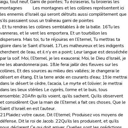
aigu, tout neuf, Garni de pointes; Tu écraseras, tu broieras les
montagnes
Les montagnes et les collines
représentent ici
les ennemis d’Israël qui seront détruits aussi complètement que
s’ils passaient sous un traîneau garni de pointes
, Et tu rendras les collines semblables à de la balle.
16
Tu les
vanneras, et le vent les emportera, Et un tourbillon les
dispersera. Mais toi, tu te réjouiras en l’Eternel, Tu mettras ta
gloire dans le Saint d’Israël.
17
Les malheureux et les indigents
cherchent de l’eau, et il n’y en a point; Leur langue est desséchée
par la soif. Moi, l’Eternel, je les exaucerai; Moi, le Dieu d’Israël, je
ne les abandonnerai pas.
18
Je ferai jaillir des fleuves sur les
collines, Et des sources au milieu des vallées; Je changerai le
désert en étang, Et la terre aride en courants d’eau;
19
Je mettrai
dans le désert le cèdre, l’acacia, Le myrte et l’olivier; Je mettrai
dans les lieux stériles Le cyprès, l’orme et le buis, tous
ensemble;
20
Afin qu’ils voient, qu’ils sachent, Qu’ils observent
et considèrent Que la main de l’Eternel a fait ces choses, Que le
Saint d’Israël en est l’auteur.
21
Plaidez votre cause, Dit l’Eternel; Produisez vos moyens de
défense, Dit le roi de Jacob.
22
Qu’ils les produisent, et qu’ils
nous déclarent Ce qui doit arriver. Quelles sont les prédictions