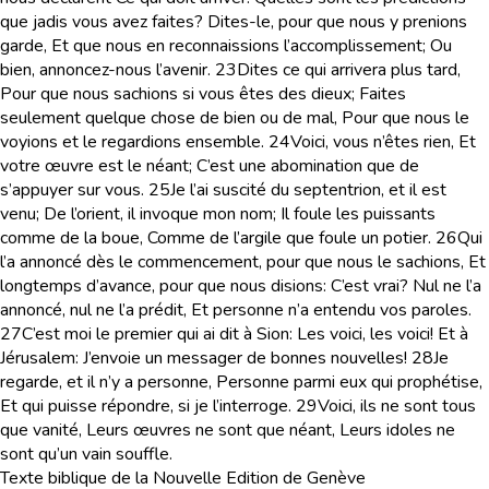
que jadis vous avez faites? Dites-le, pour que nous y prenions
garde, Et que nous en reconnaissions l’accomplissement; Ou
bien, annoncez-nous l’avenir.
23
Dites ce qui arrivera plus tard,
Pour que nous sachions si vous êtes des dieux; Faites
seulement quelque chose de bien ou de mal, Pour que nous le
voyions et le regardions ensemble.
24
Voici, vous n’êtes rien, Et
votre œuvre est le néant; C’est une abomination que de
s’appuyer sur vous.
25
Je l’ai suscité du septentrion, et il est
venu; De l’orient, il invoque mon nom; Il foule les puissants
comme de la boue, Comme de l’argile que foule un potier.
26
Qui
l’a annoncé dès le commencement, pour que nous le sachions, Et
longtemps d’avance, pour que nous disions: C’est vrai? Nul ne l’a
annoncé, nul ne l’a prédit, Et personne n’a entendu vos paroles.
27
C’est moi le premier qui ai dit à Sion: Les voici, les voici! Et à
Jérusalem: J’envoie un messager de bonnes nouvelles!
28
Je
regarde, et il n’y a personne, Personne parmi eux qui prophétise,
Et qui puisse répondre, si je l’interroge.
29
Voici, ils ne sont tous
que vanité, Leurs œuvres ne sont que néant, Leurs idoles ne
sont qu’un vain souffle.
Texte biblique de la Nouvelle Edition de Genève