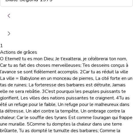
1
Actions de grâces
O Eternel! tu es mon Dieu; Je t’exalterai, je célébrerai ton nom,
Car tu as fait des choses merveilleuses; Tes desseins conçus à
l’avance se sont fidèlement accomplis.
2
Car tu as réduit la ville
La ville
=
Babylone
en un monceau de pierres, La cité forte en un
tas de ruines; La forteresse des barbares est détruite, Jamais
elle ne sera rebâtie.
3
C’est pourquoi les peuples puissants te
glorifient, Les villes des nations puissantes te craignent.
4
Tu as
été un refuge pour le faible, Un refuge pour le malheureux dans
la détresse, Un abri contre la tempête, Un ombrage contre la
chaleur; Car le souffle des tyrans Est comme l’ouragan qui frappe
une muraille.
5
Comme tu domptes la chaleur dans une terre
brûlante, Tu as dompté le tumulte des barbares; Comme la