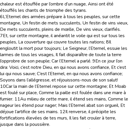
chaleur est étouffée par l’ombre d’un nuage, Ainsi ont été
étouffés les chants de triomphe des tyrans.
6
L’Eternel des armées prépare à tous les peuples, sur cette
montagne, Un festin de mets succulents, Un festin de vins vieux,
De mets succulents, pleins de mœlle, De vins vieux, clarifiés.
7
Et, sur cette montagne, il anéantit le voile qui est sur tous les
peuples, La couverture qui couvre toutes les nations;
8
Il
engloutit la mort pour toujours; Le Seigneur, l’Eternel, essuie les
larmes de tous les visages, Il fait disparaître de toute la terre
l’opprobre de son peuple; Car l’Eternel a parlé.
9
En ce jour l’on
dira: Voici, c’est notre Dieu, en qui nous avons confiance, Et c’est
lui qui nous sauve; C’est l’Eternel, en qui nous avons confiance;
Soyons dans l’allégresse, et réjouissons-nous de son salut!
10
Car la main de l’Eternel repose sur cette montagne; Et Moab
est foulé sur place, Comme la paille est foulée dans une mare à
fumier.
11
Au milieu de cette mare, il étend ses mains, Comme le
nageur les étend pour nager; Mais l’Eternel abat son orgueil, Et
déjoue l’artifice de ses mains.
12
Il renverse, il précipite les
fortifications élevées de tes murs, Il les fait crouler à terre,
jusque dans la poussière.