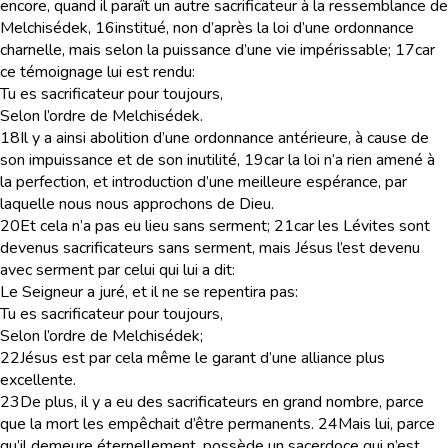
encore, quand il paraît un autre sacrificateur à la ressemblance de
Melchisédek,
16
institué, non d’après la loi d’une ordonnance
charnelle, mais selon la puissance d’une vie impérissable;
17
car
ce témoignage lui est rendu:
Tu es sacrificateur pour toujours,
Selon l’ordre de Melchisédek.
18
Il y a ainsi abolition d’une ordonnance antérieure, à cause de
son impuissance et de son inutilité,
19
car la loi n’a rien amené à
la perfection, et introduction d’une meilleure espérance, par
laquelle nous nous approchons de Dieu.
20
Et cela n’a pas eu lieu sans serment;
21
car les Lévites sont
devenus sacrificateurs sans serment, mais Jésus l’est devenu
avec serment par celui qui lui a dit:
Le Seigneur a juré, et il ne se repentira pas:
Tu es sacrificateur pour toujours,
Selon l’ordre de Melchisédek;
22
Jésus est par cela même le garant d’une alliance plus
excellente.
23
De plus, il y a eu des sacrificateurs en grand nombre, parce
que la mort les empêchait d’être permanents.
24
Mais lui, parce
qu’il demeure éternellement, possède un sacerdoce qui n’est