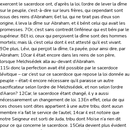
exercent le sacerdoce ont, d’après la loi, l’ordre de lever la dîme
sur le peuple, c’est-à-dire sur leurs frères, qui cependant sont
issus des reins d’Abraham;
6
et lui, qui ne tirait pas d’eux son
origine, il leva la dîme sur Abraham, et il bénit celui qui avait les
promesses.
7
Or, c’est sans contredit l’inférieur qui est béni par le
supérieur.
8
Et ici, ceux qui perçoivent la dîme sont des hommes
mortels; mais là, c’est celui dont il est attesté qu’il est vivant.
9
De plus, Lévi, qui perçoit la dîme, l’a payée, pour ainsi dire, par
Abraham;
10
car il était encore dans les reins de son père,
lorsque Melchisédek alla au-devant d’Abraham.
11
Si donc la perfection avait été possible par le sacerdoce
lévitique – car c’est sur ce sacerdoce que repose la loi donnée au
peuple – était-il encore nécessaire qu’il paraisse un autre
sacrificateur selon l’ordre de Melchisédek, et non selon l’ordre
d’Aaron?
12
Car, le sacerdoce étant changé, il y a aussi
nécessairement un changement de loi.
13
En effet, celui de qui
ces choses sont dites appartient à une autre tribu, dont aucun
membre n’a fait le service de l’autel;
14
car il est notoire que
notre Seigneur est sorti de Juda, tribu dont Moïse n’a rien dit
pour ce qui concerne le sacerdoce.
15
Cela devient plus évident