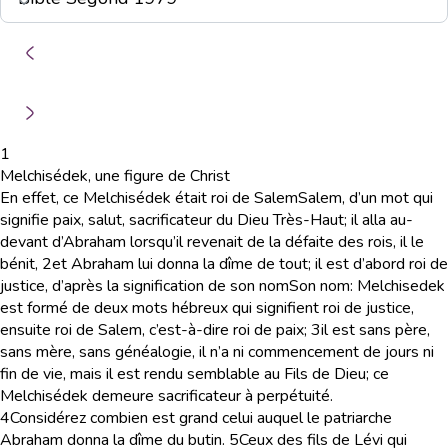
1
Melchisédek, une figure de Christ
En effet, ce Melchisédek était roi de Salem
Salem
, d’un mot qui
signifie
paix, salut
, sacrificateur du Dieu Très-Haut; il alla au-
devant d’Abraham lorsqu’il revenait de la défaite des rois, il le
bénit,
2
et Abraham lui donna la dîme de tout; il est d’abord roi de
justice, d’après la signification de son nom
Son nom
:
Melchisedek
est formé de deux mots hébreux qui signifient
roi de justice
,
ensuite roi de Salem, c’est-à-dire roi de paix;
3
il est sans père,
sans mère, sans généalogie, il n’a ni commencement de jours ni
fin de vie, mais il est rendu semblable au Fils de Dieu; ce
Melchisédek demeure sacrificateur à perpétuité.
4
Considérez combien est grand celui auquel le patriarche
Abraham donna la dîme du butin.
5
Ceux des fils de Lévi qui