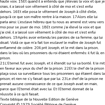
haute voix.
15
Et quand il a entendu que j’élevais la voix et que je
criais, il a laissé son vêtement à côté de moi et s’est enfui
dehors.
16
Et elle posa le vêtement de Joseph à côté d’elle,
jusqu’à ce que son maître rentre à la maison.
17
Alors elle lui
parla ainsi: L’esclave hébreu que tu nous as amené est venu vers
moi pour se jouer de moi.
18
Et comme j’ai élevé la voix et que
j’ai crié, il a laissé son vêtement à côté de moi et s’est enfui
dehors.
19
Après avoir entendu les paroles de sa femme, qui lui
disait: Voilà ce que m’a fait ton esclave! le maître de Joseph fut
enflammé de colère.
20
Il prit Joseph, et le mit dans la prison,
dans le lieu où les prisonniers du roi étaient enfermés: il fut là, en
prison.
21
L’Eternel fut avec Joseph, et il étendit sur lui sa bonté. Il le mit
en faveur aux yeux du chef de la prison.
22
Et le chef de la prison
plaça sous sa surveillance tous les prisonniers qui étaient dans la
prison; et rien ne s’y faisait que par lui.
23
Le chef de la prison ne
prenait aucune connaissance de ce que Joseph avait en main,
parce que l’Eternel était avec lui. Et l’Eternel donnait de la
réussite à ce qu’il faisait.
Texte biblique de la Nouvelle Edition de Genève
Copyright © 1979 Société Biblique de Genève