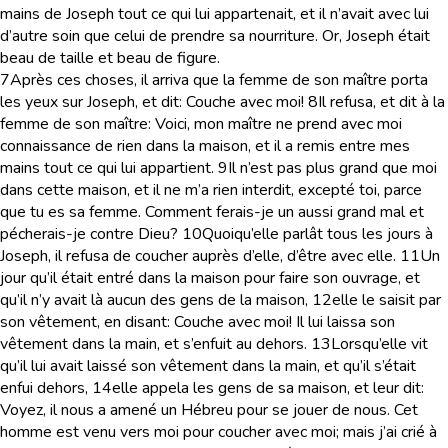
mains de Joseph tout ce qui lui appartenait, et il n’avait avec lui
d’autre soin que celui de prendre sa nourriture. Or, Joseph était
beau de taille et beau de figure.
7
Après ces choses, il arriva que la femme de son maître porta
les yeux sur Joseph, et dit: Couche avec moi!
8
Il refusa, et dit à la
femme de son maître: Voici, mon maître ne prend avec moi
connaissance de rien dans la maison, et il a remis entre mes
mains tout ce qui lui appartient.
9
Il n’est pas plus grand que moi
dans cette maison, et il ne m’a rien interdit, excepté toi, parce
que tu es sa femme. Comment ferais-je un aussi grand mal et
pécherais-je contre Dieu?
10
Quoiqu’elle parlât tous les jours à
Joseph, il refusa de coucher auprès d’elle, d’être avec elle.
11
Un
jour qu’il était entré dans la maison pour faire son ouvrage, et
qu’il n’y avait là aucun des gens de la maison,
12
elle le saisit par
son vêtement, en disant: Couche avec moi! Il lui laissa son
vêtement dans la main, et s’enfuit au dehors.
13
Lorsqu’elle vit
qu’il lui avait laissé son vêtement dans la main, et qu’il s’était
enfui dehors,
14
elle appela les gens de sa maison, et leur dit:
Voyez, il nous a amené un Hébreu pour se jouer de nous. Cet
homme est venu vers moi pour coucher avec moi; mais j’ai crié à