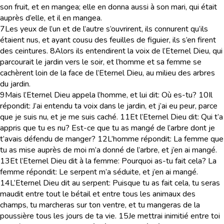
son fruit, et en mangea; elle en donna aussi à son mari, qui était
auprès d’elle, et il en mangea.
7
Les yeux de l’un et de l’autre s’ouvrirent, ils connurent qu’ils
étaient nus, et ayant cousu des feuilles de figuier, ils s’en firent
des ceintures.
8
Alors ils entendirent la voix de l’Eternel Dieu, qui
parcourait le jardin vers le soir, et l’homme et sa femme se
cachèrent loin de la face de l’Eternel Dieu, au milieu des arbres
du jardin.
9
Mais l’Eternel Dieu appela l’homme, et lui dit: Où es-tu?
10
Il
répondit: J’ai entendu ta voix dans le jardin, et j’ai eu peur, parce
que je suis nu, et je me suis caché.
11
Et l’Eternel Dieu dit: Qui t’a
appris que tu es nu? Est-ce que tu as mangé de l’arbre dont je
t’avais défendu de manger?
12
L’homme répondit: La femme que
tu as mise auprès de moi m’a donné de l’arbre, et j’en ai mangé.
13
Et l’Eternel Dieu dit à la femme: Pourquoi as-tu fait cela? La
femme répondit: Le serpent m’a séduite, et j’en ai mangé.
14
L’Eternel Dieu dit au serpent: Puisque tu as fait cela, tu seras
maudit entre tout le bétail et entre tous les animaux des
champs, tu marcheras sur ton ventre, et tu mangeras de la
poussière tous les jours de ta vie.
15
Je mettrai inimitié entre toi