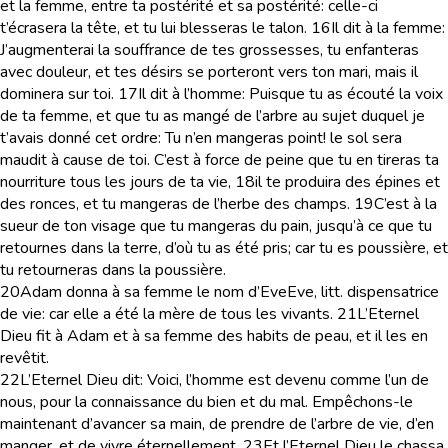
et la femme, entre ta postérité et sa postérité: celle-ci
t’écrasera la tête, et tu lui blesseras le talon.
16
Il dit à la femme:
J’augmenterai la souffrance de tes grossesses, tu enfanteras
avec douleur, et tes désirs se porteront vers ton mari, mais il
dominera sur toi.
17
Il dit à l’homme: Puisque tu as écouté la voix
de ta femme, et que tu as mangé de l’arbre au sujet duquel je
t’avais donné cet ordre: Tu n’en mangeras point! le sol sera
maudit à cause de toi. C’est à force de peine que tu en tireras ta
nourriture tous les jours de ta vie,
18
il te produira des épines et
des ronces, et tu mangeras de l’herbe des champs.
19
C’est à la
sueur de ton visage que tu mangeras du pain, jusqu’à ce que tu
retournes dans la terre, d’où tu as été pris; car tu es poussière, et
tu retourneras dans la poussière.
20
Adam donna à sa femme le nom d’Eve
Eve,
litt.
dispensatrice
de vie
: car elle a été la mère de tous les vivants.
21
L’Eternel
Dieu fit à Adam et à sa femme des habits de peau, et il les en
revêtit.
22
L’Eternel Dieu dit: Voici, l’homme est devenu comme l’un de
nous, pour la connaissance du bien et du mal. Empêchons-le
maintenant d’avancer sa main, de prendre de l’arbre de vie, d’en
manger, et de vivre éternellement.
23
Et l’Eternel Dieu le chassa