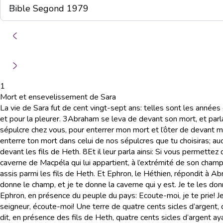
1
Mort et ensevelissement de Sara
La vie de Sara fut de cent vingt-sept ans: telles sont les années 
et pour la pleurer.
3
Abraham se leva de devant son mort, et parla
sépulcre chez vous, pour enterrer mon mort et l’ôter de devant m
enterre ton mort dans celui de nos sépulcres que tu choisiras; au
devant les fils de Heth.
8
Et il leur parla ainsi: Si vous permette
caverne de Macpéla qui lui appartient, à l’extrémité de son champ
assis parmi les fils de Heth. Et Ephron, le Héthien, répondit à Ab
donne le champ, et je te donne la caverne qui y est. Je te les do
Ephron, en présence du peuple du pays: Ecoute-moi, je te prie! Je
seigneur, écoute-moi! Une terre de quatre cents sicles d’argent, 
dit, en présence des fils de Heth, quatre cents sicles d’argent a