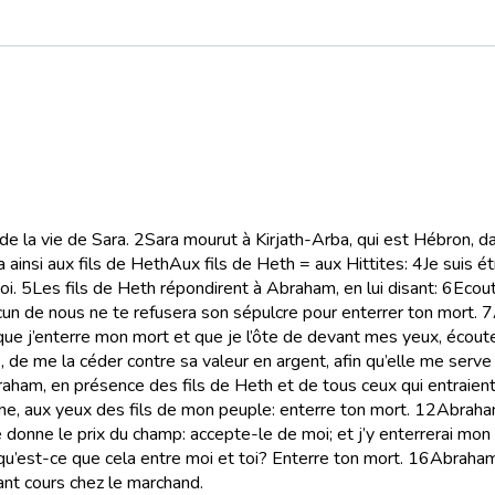
de la vie de Sara.
2
Sara mourut à Kirjath-Arba, qui est Hébron, d
 ainsi aux fils de Heth
Aux fils de Heth
=
aux Hittites
:
4
Je suis é
oi.
5
Les fils de Heth répondirent à Abraham, en lui disant:
6
Ecout
cun de nous ne te refusera son sépulcre pour enterrer ton mort.
7
z que j’enterre mon mort et que je l’ôte de devant mes yeux, écoute
, de me la céder contre sa valeur en argent, afin qu’elle me serv
raham, en présence des fils de Heth et de tous ceux qui entraient 
nne, aux yeux des fils de mon peuple: enterre ton mort.
12
Abraham
 donne le prix du champ: accepte-le de moi; et j’y enterrerai mon
qu’est-ce que cela entre moi et toi? Enterre ton mort.
16
Abraham 
yant cours chez le marchand.