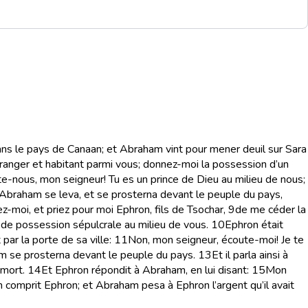
ans le pays de Canaan; et Abraham vint pour mener deuil sur Sara
tranger et habitant parmi vous; donnez-moi la possession d’un
e-nous, mon seigneur! Tu es un prince de Dieu au milieu de nous;
Abraham se leva, et se prosterna devant le peuple du pays,
z-moi, et priez pour moi Ephron, fils de Tsochar,
9
de me céder la
e de possession sépulcrale au milieu de vous.
10
Ephron était
par la porte de sa ville:
11
Non, mon seigneur, écoute-moi! Je te
 se prosterna devant le peuple du pays.
13
Et il parla ainsi à
 mort.
14
Et Ephron répondit à Abraham, en lui disant:
15
Mon
comprit Ephron; et Abraham pesa à Ephron l’argent qu’il avait