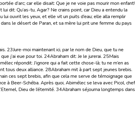
 portée d’arc; car elle disait: Que je ne voie pas mourir mon enfant!
t lui dit: Qu’as-tu, Agar? Ne crains point, car Dieu a entendu la
u lui ouvrit les yeux, et elle vit un puits d’eau; elle alla remplir
a dans le désert de Paran, et sa mère lui prit une femme du pays
is.
23
Jure-moi maintenant ici, par le nom de Dieu, que tu ne
ue j’ai eue pour toi.
24
Abraham dit: Je le jurerai.
25
Mais
mélec répondit: J’ignore qui a fait cette chose-là; tu ne m’en as
nt tous deux alliance.
28
Abraham mit à part sept jeunes brebis.
 main ces sept brebis, afin que cela me serve de témoignage que
iance à Beer-Schéba. Après quoi, Abimélec se leva avec Picol, chef
ternel, Dieu de l’éternité.
34
Abraham séjourna longtemps dans