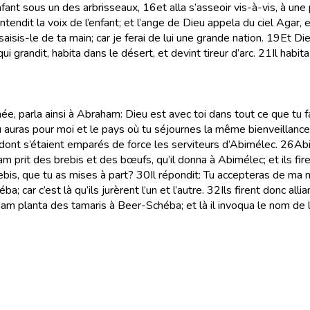
enfant sous un des arbrisseaux,
16
et alla s’asseoir vis-à-vis, à une
ntendit la voix de l’enfant; et l’ange de Dieu appela du ciel Agar, e
saisis-le de ta main; car je ferai de lui une grande nation.
19
Et Die
qui grandit, habita dans le désert, et devint tireur d’arc.
21
Il habit
, parla ainsi à Abraham: Dieu est avec toi dans tout ce que tu fa
 auras pour moi et le pays où tu séjournes la même bienveillance q
 dont s’étaient emparés de force les serviteurs d’Abimélec.
26
Abi
m prit des brebis et des bœufs, qu’il donna à Abimélec; et ils fire
bis, que tu as mises à part?
30
Il répondit: Tu accepteras de ma
 car c’est là qu’ils jurèrent l’un et l’autre.
32
Ils firent donc all
m planta des tamaris à Beer-Schéba; et là il invoqua le nom de l’E