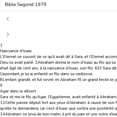
1
Naissance d’Isaac
L’Eternel se souvint de ce qu’il avait dit à Sara, et l’Eternel accom
Dieu lui avait parlé.
3
Abraham donna le nom d’Isaac au fils qui lui é
était âgé de cent ans, à la naissance d’Isaac, son fils.
6
Et Sara dit
Cependant je lui ai enfanté un fils dans sa vieillesse.
8
L’enfant grandit, et fut sevré; et Abraham fit un grand festin le j
9
Agar dans le désert
Sara vit rire le fils qu’Agar, l’Egyptienne, avait enfanté à Abraham;
11
Cette parole déplut fort aux yeux d’Abraham, à cause de son fi
qu’elle te demandera; car c’est d’Isaac que sortira une postérité q
14
Abraham se leva de bon matin; il prit du pain et une outre d’eau, 