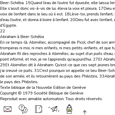
Beer-Schéba.
15
Quand l’eau de l’outre fut épuisée, elle laissa l’
Elle s’assit donc vis-à-vis de lui, éleva la voix et pleura.
17
Dieu e
voix de l’enfant dans le lieu où il est.
18
Lève-toi, prends l’enfant, 
d’eau l’outre, et donna à boire à l’enfant.
20
Dieu fut avec l’enfant, 
d’Egypte.
22
Abraham à Beer-Schéba
En ce temps-là, Abimélec, accompagné de Picol, chef de son armée
tromperas ni moi, ni mes enfants, ni mes petits-enfants, et que tu
Abraham fit des reproches à Abimélec, au sujet d’un puits d’eau,
point informé, et moi, je ne l’apprends qu’aujourd’hui.
27
Et Abraha
29
Et Abimélec dit à Abraham: Qu’est-ce que ces sept jeunes bre
j’ai creusé ce puits.
31
C’est pourquoi on appelle ce lieu Beer-Schéba;
de son armée; et ils retournèrent au pays des Philistins.
33
Abraha
le pays des Philistins.
Texte biblique de la Nouvelle Edition de Genève
Copyright © 1979 Société Biblique de Genève
Reproduit avec aimable autorisation. Tous droits réservés.