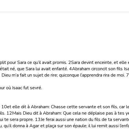
plit pour Sara ce qu’il avait promis.
2
Sara devint enceinte, et elle
tait né, que Sara lui avait enfanté.
4
Abraham circoncit son fils Is
: Dieu m’a fait un sujet de rire; quiconque l’apprendra rira de moi.
7
our où Isaac fut sevré.
10
et elle dit à Abraham: Chasse cette servante et son fils, car le
ls.
12
Mais Dieu dit à Abraham: Que cela ne déplaise pas à tes ye
ui te sera propre.
13
Je ferai aussi une nation du fils de ta servante
qu’il donna à Agar et plaça sur son épaule; il lui remit aussi l’enfa