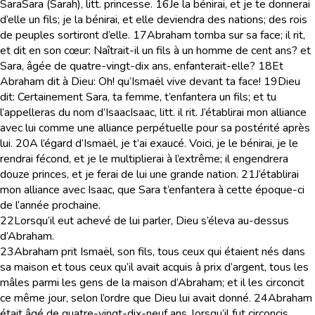
Sara
Sara (Sarah),
litt.
princesse
.
16
Je la bénirai, et je te donnerai
d’elle un fils; je la bénirai, et elle deviendra des nations; des rois
de peuples sortiront d’elle.
17
Abraham tomba sur sa face; il rit,
et dit en son cœur: Naîtrait-il un fils à un homme de cent ans? et
Sara, âgée de quatre-vingt-dix ans, enfanterait-elle?
18
Et
Abraham dit à Dieu: Oh! qu’Ismaël vive devant ta face!
19
Dieu
dit: Certainement Sara, ta femme, t’enfantera un fils; et tu
l’appelleras du nom d’Isaac
Isaac,
litt.
il rit
. J’établirai mon alliance
avec lui comme une alliance perpétuelle pour sa postérité après
lui.
20
A l’égard d’Ismaël, je t’ai exaucé. Voici, je le bénirai, je le
rendrai fécond, et je le multiplierai à l’extrême; il engendrera
douze princes, et je ferai de lui une grande nation.
21
J’établirai
mon alliance avec Isaac, que Sara t’enfantera à cette époque-ci
de l’année prochaine.
22
Lorsqu’il eut achevé de lui parler, Dieu s’éleva au-dessus
d’Abraham.
23
Abraham prit Ismaël, son fils, tous ceux qui étaient nés dans
sa maison et tous ceux qu’il avait acquis à prix d’argent, tous les
mâles parmi les gens de la maison d’Abraham; et il les circoncit
ce même jour, selon l’ordre que Dieu lui avait donné.
24
Abraham
était âgé de quatre-vingt-dix-neuf ans, lorsqu’il fut circoncis.