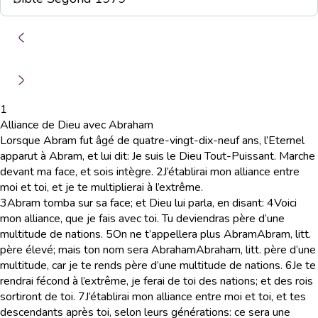
1
Alliance de Dieu avec Abraham
Lorsque Abram fut âgé de quatre-vingt-dix-neuf ans, l’Eternel
apparut à Abram, et lui dit: Je suis le Dieu Tout-Puissant. Marche
devant ma face, et sois intègre.
2
J’établirai mon alliance entre
moi et toi, et je te multiplierai à l’extrême.
3
Abram tomba sur sa face; et Dieu lui parla, en disant:
4
Voici
mon alliance, que je fais avec toi. Tu deviendras père d’une
multitude de nations.
5
On ne t’appellera plus Abram
Abram
, litt.
père élevé
; mais ton nom sera Abraham
Abraham
, litt.
père d’une
multitude
, car je te rends père d’une multitude de nations.
6
Je te
rendrai fécond à l’extrême, je ferai de toi des nations; et des rois
sortiront de toi.
7
J’établirai mon alliance entre moi et toi, et tes
descendants après toi, selon leurs générations: ce sera une