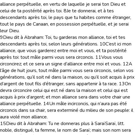
alliance perpétuelle, en vertu de laquelle je serai ton Dieu et
celui de ta postérité après toi.
8
Je te donnerai, et à tes
descendants après toi, le pays que tu habites comme étranger,
tout le pays de Canaan, en possession perpétuelle, et je serai
leur Dieu.
9
Dieu dit à Abraham: Toi, tu garderas mon alliance, toi et tes
descendants après toi, selon leurs générations.
10
C’est ici mon
alliance, que vous garderez entre moi et vous, et ta postérité
après toi: tout mâle parmi vous sera circoncis.
11
Vous vous
circoncirez; et ce sera un signe d’alliance entre moi et vous.
12
A
l’âge de huit jours, tout mâle parmi vous sera circoncis, selon vos
générations, qu’il soit né dans la maison, ou qu’il soit acquis à prix
d’argent de tout fils d’étranger, sans appartenir à ta race.
13
On
devra circoncire celui qui est né dans la maison et celui qui est
acquis à prix d’argent; et mon alliance sera dans votre chair une
alliance perpétuelle.
14
Un mâle incirconcis, qui n’aura pas été
circoncis dans sa chair, sera exterminé du milieu de son peuple: il
aura violé mon alliance.
15
Dieu dit à Abraham: Tu ne donneras plus à Saraï
Saraï,
litt.
noble, distingué
, ta femme, le nom de Saraï; mais son nom sera