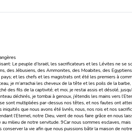
rangères
sant: Le peuple d’Israël, les sacrificateurs et les Lévites ne se s
ens, des Jébusiens, des Ammonites, des Moabites, des Egyptien
es pays; et les chefs et les magistrats ont été les premiers à com
u, je m’arrachai les cheveux de la tête et les poils de la barbe, 
 des fils de la captivité; et moi, je restai assis et désolé, jusqu’à
eau déchirés, je tombai à genoux, j’étendis les mains vers l’Ete
s se sont multipliées par-dessus nos têtes, et nos fautes ont attei
niquités que nous avons été livrés, nous, nos rois et nos sacrifica
ndant l’Eternel, notre Dieu, vient de nous faire grâce en nous la
e au milieu de notre servitude.
9
Car nous sommes esclaves, mais D
 conserver la vie afin que nous puissions bâtir la maison de notre