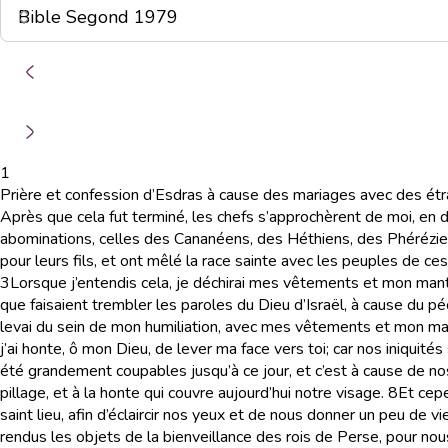
1
Prière et confession d’Esdras à cause des mariages avec des ét
Après que cela fut terminé, les chefs s’approchèrent de moi, en di
abominations, celles des Cananéens, des Héthiens, des Phérézi
pour leurs fils, et ont mêlé la race sainte avec les peuples de c
3
Lorsque j’entendis cela, je déchirai mes vêtements et mon mantea
que faisaient trembler les paroles du Dieu d’Israël, à cause du péché
levai du sein de mon humiliation, avec mes vêtements et mon mant
j’ai honte, ô mon Dieu, de lever ma face vers toi; car nos iniquité
été grandement coupables jusqu’à ce jour, et c’est à cause de nos i
pillage, et à la honte qui couvre aujourd’hui notre visage.
8
Et cepe
saint lieu, afin d’éclaircir nos yeux et de nous donner un peu de vi
rendus les objets de la bienveillance des rois de Perse, pour nous