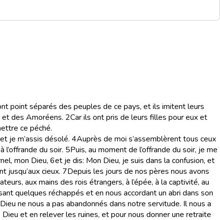
ont point séparés des peuples de ce pays, et ils imitent leurs
s et des Amoréens.
2
Car ils ont pris de leurs filles pour eux et
mettre ce péché.
et je m’assis désolé.
4
Auprès de moi s’assemblèrent tous ceux
 l’offrande du soir.
5
Puis, au moment de l’offrande du soir, je me
rnel, mon Dieu,
6
et je dis: Mon Dieu, je suis dans la confusion, et
nt jusqu’aux cieux.
7
Depuis les jours de nos pères nous avons
teurs, aux mains des rois étrangers, à l’épée, à la captivité, au
issant quelques réchappés et en nous accordant un abri dans son
ieu ne nous a pas abandonnés dans notre servitude. Il nous a
 Dieu et en relever les ruines, et pour nous donner une retraite