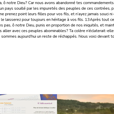
la, ô notre Dieu? Car nous avons abandonné tes commandements
n pays souillé par les impuretés des peuples de ces contrées, par 
ne prenez point leurs filles pour vos fils, et n’ayez jamais souci n
e laisserez pour toujours en héritage à vos fils.
13
Après tout ce
 pas, ô notre Dieu, punis en proportion de nos iniquités, et mai
ier avec ces peuples abominables? Ta colère n’éclaterait-elle p
nous sommes aujourd’hui un reste de réchappés. Nous voici devant 