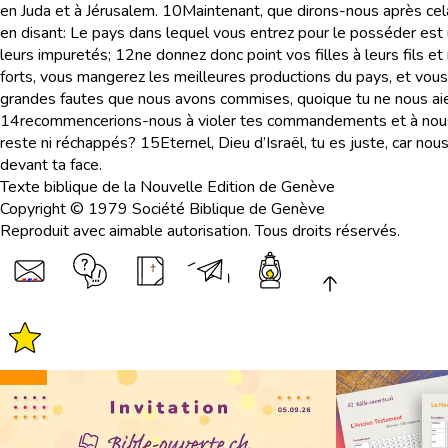
en Juda et à Jérusalem.
10
Maintenant, que dirons-nous après ce
en disant: Le pays dans lequel vous entrez pour le posséder est u
leurs impuretés;
12
ne donnez donc point vos filles à leurs fils et 
forts, vous mangerez les meilleures productions du pays, et vous l
grandes fautes que nous avons commises, quoique tu ne nous aies
14
recommencerions-nous à violer tes commandements et à nous all
reste ni réchappés?
15
Eternel, Dieu d’Israël, tu es juste, car 
devant ta face.
Texte biblique de la Nouvelle Edition de Genève
Copyright © 1979 Société Biblique de Genève
Reproduit avec aimable autorisation. Tous droits réservés.