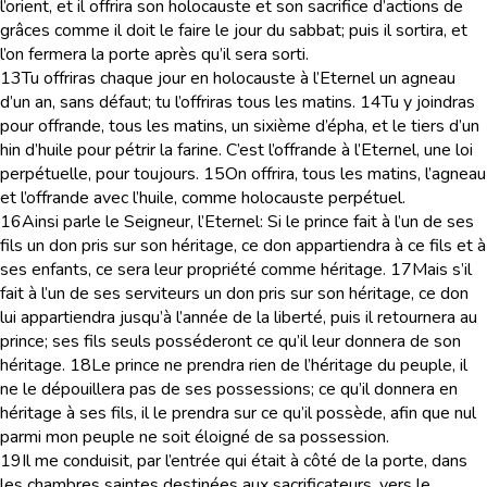
l’orient, et il offrira son holocauste et son sacrifice d’actions de
grâces comme il doit le faire le jour du sabbat; puis il sortira, et
l’on fermera la porte après qu’il sera sorti.
13
Tu offriras chaque jour en holocauste à l’Eternel un agneau
d’un an, sans défaut; tu l’offriras tous les matins.
14
Tu y joindras
pour offrande, tous les matins, un sixième d’épha, et le tiers d’un
hin d’huile pour pétrir la farine. C’est l’offrande à l’Eternel, une loi
perpétuelle, pour toujours.
15
On offrira, tous les matins, l’agneau
et l’offrande avec l’huile, comme holocauste perpétuel.
16
Ainsi parle le Seigneur, l’Eternel: Si le prince fait à l’un de ses
fils un don pris sur son héritage, ce don appartiendra à ce fils et à
ses enfants, ce sera leur propriété comme héritage.
17
Mais s’il
fait à l’un de ses serviteurs un don pris sur son héritage, ce don
lui appartiendra jusqu’à l’année de la liberté, puis il retournera au
prince; ses fils seuls posséderont ce qu’il leur donnera de son
héritage.
18
Le prince ne prendra rien de l’héritage du peuple, il
ne le dépouillera pas de ses possessions; ce qu’il donnera en
héritage à ses fils, il le prendra sur ce qu’il possède, afin que nul
parmi mon peuple ne soit éloigné de sa possession.
19
Il me conduisit, par l’entrée qui était à côté de la porte, dans
les chambres saintes destinées aux sacrificateurs, vers le