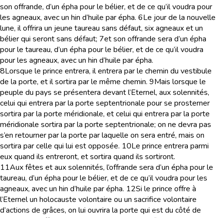
son offrande, d’un épha pour le bélier, et de ce qu’il voudra pour
les agneaux, avec un hin d’huile par épha.
6
Le jour de la nouvelle
lune, il offrira un jeune taureau sans défaut, six agneaux et un
bélier qui seront sans défaut;
7
et son offrande sera d’un épha
pour le taureau, d’un épha pour le bélier, et de ce qu’il voudra
pour les agneaux, avec un hin d’huile par épha.
8
Lorsque le prince entrera, il entrera par le chemin du vestibule
de la porte, et il sortira par le même chemin.
9
Mais lorsque le
peuple du pays se présentera devant l’Eternel, aux solennités,
celui qui entrera par la porte septentrionale pour se prosterner
sortira par la porte méridionale, et celui qui entrera par la porte
méridionale sortira par la porte septentrionale; on ne devra pas
s’en retourner par la porte par laquelle on sera entré, mais on
sortira par celle qui lui est opposée.
10
Le prince entrera parmi
eux quand ils entreront, et sortira quand ils sortiront.
11
Aux fêtes et aux solennités, l’offrande sera d’un épha pour le
taureau, d’un épha pour le bélier, et de ce qu’il voudra pour les
agneaux, avec un hin d’huile par épha.
12
Si le prince offre à
l’Eternel un holocauste volontaire ou un sacrifice volontaire
d’actions de grâces, on lui ouvrira la porte qui est du côté de