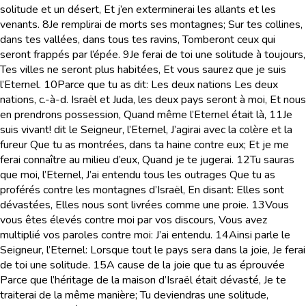
solitude et un désert, Et j’en exterminerai les allants et les
venants.
8
Je remplirai de morts ses montagnes; Sur tes collines,
dans tes vallées, dans tous tes ravins, Tomberont ceux qui
seront frappés par l’épée.
9
Je ferai de toi une solitude à toujours,
Tes villes ne seront plus habitées, Et vous saurez que je suis
l’Eternel.
10
Parce que tu as dit: Les deux nations
Les deux
nations,
c.-à-d.
Israël et Juda
, les deux pays seront à moi, Et nous
en prendrons possession, Quand même l’Eternel était là,
11
Je
suis vivant! dit le Seigneur, l’Eternel, J’agirai avec la colère et la
fureur Que tu as montrées, dans ta haine contre eux; Et je me
ferai connaître au milieu d’eux, Quand je te jugerai.
12
Tu sauras
que moi, l’Eternel, J’ai entendu tous les outrages Que tu as
proférés contre les montagnes d’Israël, En disant: Elles sont
dévastées, Elles nous sont livrées comme une proie.
13
Vous
vous êtes élevés contre moi par vos discours, Vous avez
multiplié vos paroles contre moi: J’ai entendu.
14
Ainsi parle le
Seigneur, l’Eternel: Lorsque tout le pays sera dans la joie, Je ferai
de toi une solitude.
15
A cause de la joie que tu as éprouvée
Parce que l’héritage de la maison d’Israël était dévasté, Je te
traiterai de la même manière; Tu deviendras une solitude,