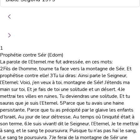
1
Prophétie contre Séir (Edom)
La parole de l’Eternel me fut adressée, en ces mots:
2
Fils de l’homme, tourne ta face vers la montagne de Séir, Et
prophétise contre elle!
3
Tu lui diras: Ainsi parle le Seigneur,
l’Eternel: Voici, j’en veux à toi, montagne de Séir! J’étends ma
main sur toi, Et je fais de toi une solitude et un désert.
4
Je
mettrai tes villes en ruines, Tu deviendras une solitude, Et tu
sauras que je suis l’Eternel.
5
Parce que tu avais une haine
persistante, Parce que tu as précipité par le glaive les enfants
d’Israël, Au jour de leur détresse, Au temps où l’iniquité était à
son terme,
6
Je suis vivant! dit le Seigneur, l’Eternel, Je te mettrai
à sang, et le sang te poursuivra; Puisque tu n’as pas haï le sang,
Le sang te poursuivra.
7
Je ferai de la montagne de Séir une