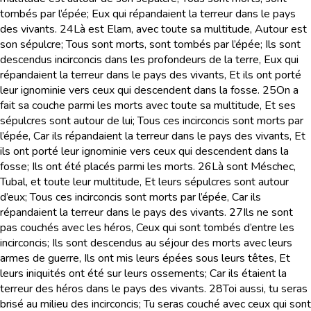
tombés par l’épée; Eux qui répandaient la terreur dans le pays
des vivants.
24
Là est Elam, avec toute sa multitude, Autour est
son sépulcre; Tous sont morts, sont tombés par l’épée; Ils sont
descendus incirconcis dans les profondeurs de la terre, Eux qui
répandaient la terreur dans le pays des vivants, Et ils ont porté
leur ignominie vers ceux qui descendent dans la fosse.
25
On a
fait sa couche parmi les morts avec toute sa multitude, Et ses
sépulcres sont autour de lui; Tous ces incirconcis sont morts par
l’épée, Car ils répandaient la terreur dans le pays des vivants, Et
ils ont porté leur ignominie vers ceux qui descendent dans la
fosse; Ils ont été placés parmi les morts.
26
Là sont Méschec,
Tubal, et toute leur multitude, Et leurs sépulcres sont autour
d’eux; Tous ces incirconcis sont morts par l’épée, Car ils
répandaient la terreur dans le pays des vivants.
27
Ils ne sont
pas couchés avec les héros, Ceux qui sont tombés d’entre les
incirconcis; Ils sont descendus au séjour des morts avec leurs
armes de guerre, Ils ont mis leurs épées sous leurs têtes, Et
leurs iniquités ont été sur leurs ossements; Car ils étaient la
terreur des héros dans le pays des vivants.
28
Toi aussi, tu seras
brisé au milieu des incirconcis; Tu seras couché avec ceux qui sont