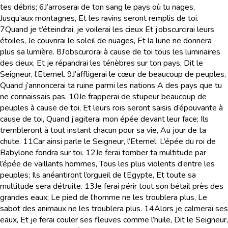
tes débris;
6
J’arroserai de ton sang le pays où tu nages,
Jusqu’aux montagnes, Et les ravins seront remplis de toi.
7
Quand je t’éteindrai, je voilerai les cieux Et j’obscurcirai leurs
étoiles, Je couvrirai le soleil de nuages, Et la lune ne donnera
plus sa lumière.
8
J’obscurcirai à cause de toi tous les luminaires
des cieux, Et je répandrai les ténèbres sur ton pays, Dit le
Seigneur, l’Eternel.
9
J’affligerai le cœur de beaucoup de peuples,
Quand j’annoncerai ta ruine parmi les nations A des pays que tu
ne connaissais pas.
10
Je frapperai de stupeur beaucoup de
peuples à cause de toi, Et leurs rois seront saisis d’épouvante à
cause de toi, Quand j’agiterai mon épée devant leur face; Ils
trembleront à tout instant chacun pour sa vie, Au jour de ta
chute.
11
Car ainsi parle le Seigneur, l’Eternel: L’épée du roi de
Babylone fondra sur toi.
12
Je ferai tomber ta multitude par
l’épée de vaillants hommes, Tous les plus violents d’entre les
peuples; Ils anéantiront l’orgueil de l’Egypte, Et toute sa
multitude sera détruite.
13
Je ferai périr tout son bétail près des
grandes eaux; Le pied de l’homme ne les troublera plus, Le
sabot des animaux ne les troublera plus.
14
Alors je calmerai ses
eaux, Et je ferai couler ses fleuves comme l’huile, Dit le Seigneur,