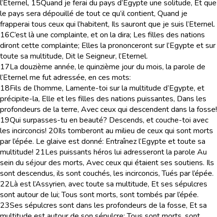
l’Eternel,
15
Quand je ferai du pays d’Egypte une solitude, Et que
le pays sera dépouillé de tout ce qu’il contient, Quand je
frapperai tous ceux qui l’habitent, Ils sauront que je suis l’Eternel.
16
C’est là une complainte, et on la dira; Les filles des nations
diront cette complainte; Elles la prononceront sur l’Egypte et sur
toute sa multitude, Dit le Seigneur, l’Eternel.
17
La douzième année, le quinzième jour du mois, la parole de
l’Eternel me fut adressée, en ces mots:
18
Fils de l’homme, Lamente-toi sur la multitude d’Egypte, et
précipite-la, Elle et les filles des nations puissantes, Dans les
profondeurs de la terre, Avec ceux qui descendent dans la fosse!
19
Qui surpasses-tu en beauté? Descends, et couche-toi avec
les incirconcis!
20
Ils tomberont au milieu de ceux qui sont morts
par l’épée. Le glaive est donné: Entraînez l’Egypte et toute sa
multitude!
21
Les puissants héros lui adresseront la parole Au
sein du séjour des morts, Avec ceux qui étaient ses soutiens. Ils
sont descendus, ils sont couchés, les incirconcis, Tués par l’épée.
22
Là est l’Assyrien, avec toute sa multitude, Et ses sépulcres
sont autour de lui; Tous sont morts, sont tombés par l’épée.
23
Ses sépulcres sont dans les profondeurs de la fosse, Et sa
multitude est autour de son sépulcre; Tous sont morts, sont