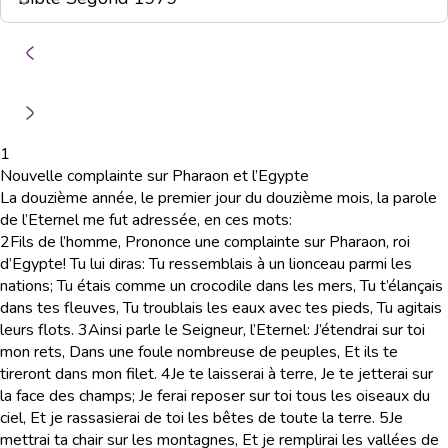
1
Nouvelle complainte sur Pharaon et l’Egypte
La douzième année, le premier jour du douzième mois, la parole
de l’Eternel me fut adressée, en ces mots:
2
Fils de l’homme, Prononce une complainte sur Pharaon, roi
d’Egypte! Tu lui diras: Tu ressemblais à un lionceau parmi les
nations; Tu étais comme un crocodile dans les mers, Tu t’élançais
dans tes fleuves, Tu troublais les eaux avec tes pieds, Tu agitais
leurs flots.
3
Ainsi parle le Seigneur, l’Eternel: J’étendrai sur toi
mon rets, Dans une foule nombreuse de peuples, Et ils te
tireront dans mon filet.
4
Je te laisserai à terre, Je te jetterai sur
la face des champs; Je ferai reposer sur toi tous les oiseaux du
ciel, Et je rassasierai de toi les bêtes de toute la terre.
5
Je
mettrai ta chair sur les montagnes, Et je remplirai les vallées de