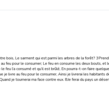
utre bois, Le sarment qui est parmi les arbres de la forêt?
3
Prend-
t au feu pour le consumer; Le feu en consume les deux bouts, et l
e le feu l’a consumé et qu’il est brûlé, En pourra-t-on faire quelq
 je livre au feu pour le consumer, Ainsi je livrerai les habitants 
, Quand je tournerai ma face contre eux.
8
Je ferai du pays un désert