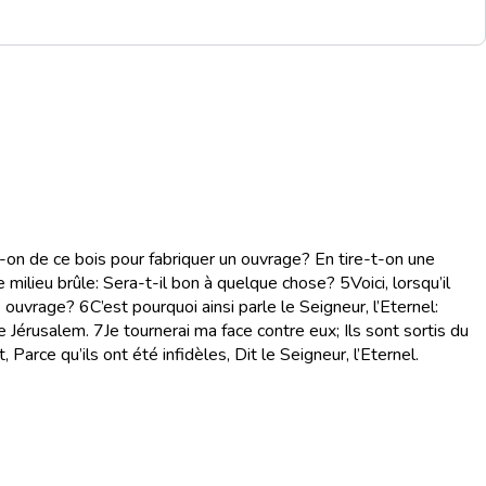
on de ce bois pour fabriquer un ouvrage? En tire-t-on une
e milieu brûle: Sera-t-il bon à quelque chose?
5
Voici, lorsqu’il
ue ouvrage?
6
C’est pourquoi ainsi parle le Seigneur, l’Eternel:
de Jérusalem.
7
Je tournerai ma face contre eux; Ils sont sortis du
, Parce qu’ils ont été infidèles, Dit le Seigneur, l’Eternel.