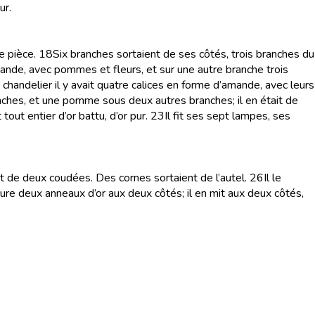
ur.
e pièce.
18
Six branches sortaient de ses côtés, trois branches du
amande, avec pommes et fleurs, et sur une autre branche trois
u chandelier il y avait quatre calices en forme d’amande, avec leurs
ches, et une pomme sous deux autres branches; il en était de
out entier d’or battu, d’or pur.
23
Il fit ses sept lampes, ses
tait de deux coudées. Des cornes sortaient de l’autel.
26
Il le
dure deux anneaux d’or aux deux côtés; il en mit aux deux côtés,