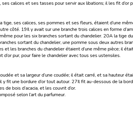
es calices et ses tasses pour servir aux libations; il les fit d’or p
ied, sa tige, ses calices, ses pommes et ses fleurs, étaient d’une mêm
autre côté.
19
Il y avait sur une branche trois calices en forme d’
 même pour les six branches sortant du chandelier.
20
A la tige d
ranches sortant du chandelier, une pomme sous deux autres bran
et les branches du chandelier étaient d’une même pièce; il était t
t d’or pur, pour faire le chandelier avec tous ses ustensiles.
e coudée et sa largeur d’une coudée; il était carré, et sa hauteur é
il y fit une bordure d’or tout autour.
27
Il fit au-dessous de la bor
res de bois d’acacia, et les couvrit d’or.
, composé selon l’art du parfumeur.