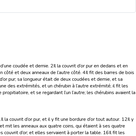
r d’une coudée et demie.
2
Il la couvrit d’or pur en dedans et en
’un côté et deux anneaux de l’autre côté.
4
Il fit des barres de bois
re d’or pur; sa longueur était de deux coudées et demie, et sa
une des extrémités, et un chérubin à l’autre extrémité; il fit les
ropitiatoire, et se regardant l’un l’autre; les chérubins avaient la
1
Il la couvrit d’or pur, et il y fit une bordure d’or tout autour.
12
Il y
, et mit les anneaux aux quatre coins, qui étaient à ses quatre
es couvrit d’or; et elles servaient à porter la table.
16
Il fit les