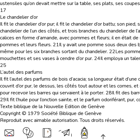
ustensiles qu’on devait mettre sur la table, ses plats, ses coupes, s
17
Le chandelier d’or
Il fit le chandelier d’or pur; il fit le chandelier d’or battu; son p
chandelier de l’un des côtés, et trois branches du chandelier de l’
calices en forme d’amande, avec pommes et fleurs; il en était de
pommes et leurs fleurs.
21
Il y avait une pomme sous deux des b
même pour les six branches sortant du chandelier.
22
Les pommes 
mouchettes et ses vases à cendre d’or pur.
24
Il employa un talen
25
L’autel des parfums
Il fit l’autel des parfums de bois d’acacia; sa longueur était d’un
couvrit d’or pur, le dessus, les côtés tout autour et les cornes, et 
pour recevoir les barres qui servaient à le porter.
28
Il fit des bar
29
Il fit l’huile pour l’onction sainte, et le parfum odoriférant, pur
Texte biblique de la Nouvelle Edition de Genève
Copyright © 1979 Société Biblique de Genève
Reproduit avec aimable autorisation. Tous droits réservés.