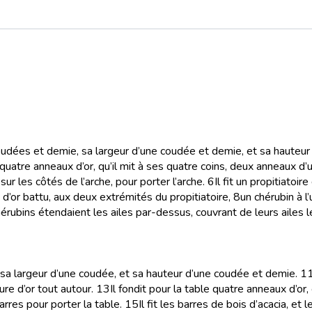
 coudées et demie, sa largeur d’une coudée et demie, et sa hauteu
e quatre anneaux d’or, qu’il mit à ses quatre coins, deux anneaux d
ur les côtés de l’arche, pour porter l’arche.
6
Il fit un propitiatoi
fit d’or battu, aux deux extrémités du propitiatoire,
8
un chérubin à l’
érubins étendaient les ailes par-dessus, couvrant de leurs ailes le p
s, sa largeur d’une coudée, et sa hauteur d’une coudée et demie.
1
ure d’or tout autour.
13
Il fondit pour la table quatre anneaux d’or
rres pour porter la table.
15
Il fit les barres de bois d’acacia, et l