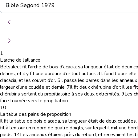
1
L’arche de l’alliance
Betsaleel fit l’arche de bois d’acacia; sa longueur était de deux
dehors, et il y fit une bordure d’or tout autour.
3
Il fondit pour ell
d’acacia, et les couvrit d’or.
5
Il passa les barres dans les anneaux s
largeur d’une coudée et demie.
7
Il fit deux chérubins d’or; il les 
chérubins sortant du propitiatoire à ses deux extrémités.
9
Les ch
face tournée vers le propitiatoire.
10
La table des pains de proposition
Il fit la table de bois d’acacia, sa longueur était de deux coudée
fit à l’entour un rebord de quatre doigts, sur lequel il mit une bord
pieds.
14
Les anneaux étaient près du rebord, et recevaient les ba