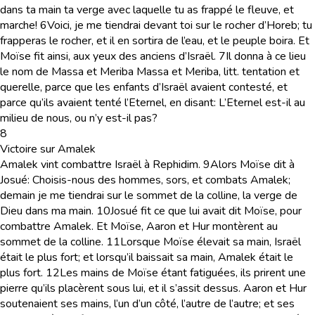
dans ta main ta verge avec laquelle tu as frappé le fleuve, et
marche!
6
Voici, je me tiendrai devant toi sur le rocher d’Horeb; tu
frapperas le rocher, et il en sortira de l’eau, et le peuple boira. Et
Moïse fit ainsi, aux yeux des anciens d’Israël.
7
Il donna à ce lieu
le nom de Massa et Meriba
Massa
et
Meriba,
litt.
tentation
et
querelle
, parce que les enfants d’Israël avaient contesté, et
parce qu’ils avaient tenté l’Eternel, en disant: L’Eternel est-il au
milieu de nous, ou n’y est-il pas?
8
Victoire sur Amalek
Amalek vint combattre Israël à Rephidim.
9
Alors Moïse dit à
Josué: Choisis-nous des hommes, sors, et combats Amalek;
demain je me tiendrai sur le sommet de la colline, la verge de
Dieu dans ma main.
10
Josué fit ce que lui avait dit Moïse, pour
combattre Amalek. Et Moïse, Aaron et Hur montèrent au
sommet de la colline.
11
Lorsque Moïse élevait sa main, Israël
était le plus fort; et lorsqu’il baissait sa main, Amalek était le
plus fort.
12
Les mains de Moïse étant fatiguées, ils prirent une
pierre qu’ils placèrent sous lui, et il s’assit dessus. Aaron et Hur
soutenaient ses mains, l’un d’un côté, l’autre de l’autre; et ses