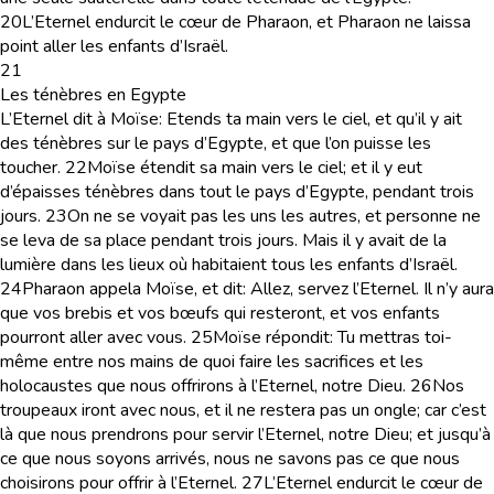
20
L’Eternel endurcit le cœur de Pharaon, et Pharaon ne laissa
point aller les enfants d’Israël.
21
Les ténèbres en Egypte
L’Eternel dit à Moïse: Etends ta main vers le ciel, et qu’il y ait
des ténèbres sur le pays d’Egypte, et que l’on puisse les
toucher.
22
Moïse étendit sa main vers le ciel; et il y eut
d’épaisses ténèbres dans tout le pays d’Egypte, pendant trois
jours.
23
On ne se voyait pas les uns les autres, et personne ne
se leva de sa place pendant trois jours. Mais il y avait de la
lumière dans les lieux où habitaient tous les enfants d’Israël.
24
Pharaon appela Moïse, et dit: Allez, servez l’Eternel. Il n’y aura
que vos brebis et vos bœufs qui resteront, et vos enfants
pourront aller avec vous.
25
Moïse répondit: Tu mettras toi-
même entre nos mains de quoi faire les sacrifices et les
holocaustes que nous offrirons à l’Eternel, notre Dieu.
26
Nos
troupeaux iront avec nous, et il ne restera pas un ongle; car c’est
là que nous prendrons pour servir l’Eternel, notre Dieu; et jusqu’à
ce que nous soyons arrivés, nous ne savons pas ce que nous
choisirons pour offrir à l’Eternel.
27
L’Eternel endurcit le cœur de