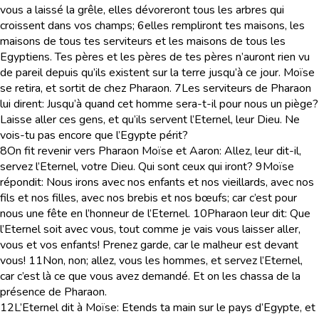
vous a laissé la grêle, elles dévoreront tous les arbres qui
croissent dans vos champs;
6
elles rempliront tes maisons, les
maisons de tous tes serviteurs et les maisons de tous les
Egyptiens. Tes pères et les pères de tes pères n’auront rien vu
de pareil depuis qu’ils existent sur la terre jusqu’à ce jour. Moïse
se retira, et sortit de chez Pharaon.
7
Les serviteurs de Pharaon
lui dirent: Jusqu’à quand cet homme sera-t-il pour nous un piège?
Laisse aller ces gens, et qu’ils servent l’Eternel, leur Dieu. Ne
vois-tu pas encore que l’Egypte périt?
8
On fit revenir vers Pharaon Moïse et Aaron: Allez, leur dit-il,
servez l’Eternel, votre Dieu. Qui sont ceux qui iront?
9
Moïse
répondit: Nous irons avec nos enfants et nos vieillards, avec nos
fils et nos filles, avec nos brebis et nos bœufs; car c’est pour
nous une fête en l’honneur de l’Eternel.
10
Pharaon leur dit: Que
l’Eternel soit avec vous, tout comme je vais vous laisser aller,
vous et vos enfants! Prenez garde, car le malheur est devant
vous!
11
Non, non; allez, vous les hommes, et servez l’Eternel,
car c’est là ce que vous avez demandé. Et on les chassa de la
présence de Pharaon.
12
L’Eternel dit à Moïse: Etends ta main sur le pays d’Egypte, et