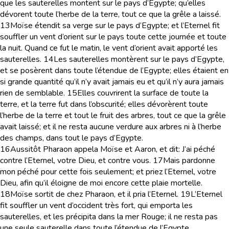
que les sauterelles montent sur le pays d’Egypte; qu’elles
dévorent toute l’herbe de la terre, tout ce que la grêle a laissé.
13
Moïse étendit sa verge sur le pays d’Egypte; et l’Eternel fit
souffler un vent d’orient sur le pays toute cette journée et toute
la nuit. Quand ce fut le matin, le vent d’orient avait apporté les
sauterelles.
14
Les sauterelles montèrent sur le pays d’Egypte,
et se posèrent dans toute l’étendue de l’Egypte; elles étaient en
si grande quantité qu’il n’y avait jamais eu et qu’il n’y aura jamais
rien de semblable.
15
Elles couvrirent la surface de toute la
terre, et la terre fut dans l’obscurité; elles dévorèrent toute
l’herbe de la terre et tout le fruit des arbres, tout ce que la grêle
avait laissé; et il ne resta aucune verdure aux arbres ni à l’herbe
des champs, dans tout le pays d’Egypte.
16
Aussitôt Pharaon appela Moïse et Aaron, et dit: J’ai péché
contre l’Eternel, votre Dieu, et contre vous.
17
Mais pardonne
mon péché pour cette fois seulement; et priez l’Eternel, votre
Dieu, afin qu’il éloigne de moi encore cette plaie mortelle.
18
Moïse sortit de chez Pharaon, et il pria l’Eternel.
19
L’Eternel
fit souffler un vent d’occident très fort, qui emporta les
sauterelles, et les précipita dans la mer Rouge; il ne resta pas
une seule sauterelle dans toute l’étendue de l’Egypte.