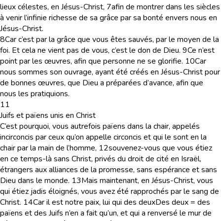
lieux célestes, en Jésus-Christ,
7
afin de montrer dans les siècles
à venir l’infinie richesse de sa grâce par sa bonté envers nous en
Jésus-Christ.
8
Car c’est par la grâce que vous êtes sauvés, par le moyen de la
foi. Et cela ne vient pas de vous, c’est le don de Dieu.
9
Ce n’est
point par les œuvres, afin que personne ne se glorifie.
10
Car
nous sommes son ouvrage, ayant été créés en Jésus-Christ pour
de bonnes œuvres, que Dieu a préparées d’avance, afin que
nous les pratiquions.
11
Juifs et païens unis en Christ
C’est pourquoi, vous autrefois païens dans la chair, appelés
incirconcis par ceux qu’on appelle circoncis et qui le sont en la
chair par la main de l’homme,
12
souvenez-vous que vous étiez
en ce temps-là sans Christ, privés du droit de cité en Israël,
étrangers aux alliances de la promesse, sans espérance et sans
Dieu dans le monde.
13
Mais maintenant, en Jésus-Christ, vous
qui étiez jadis éloignés, vous avez été rapprochés par le sang de
Christ.
14
Car il est notre paix, lui qui des deux
Des deux
=
des
païens et des Juifs
n’en a fait qu’un, et qui a renversé le mur de