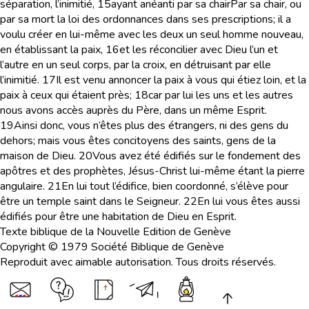
séparation, l’inimitié,
15
ayant anéanti par sa chair
Par sa chair,
ou
par sa mort
la loi des ordonnances dans ses prescriptions; il a
voulu créer en lui-même avec les deux un seul homme nouveau,
en établissant la paix,
16
et les réconcilier avec Dieu l’un et
l’autre en un seul corps, par la croix, en détruisant par elle
l’inimitié.
17
Il est venu annoncer la paix à vous qui étiez loin, et la
paix à ceux qui étaient près;
18
car par lui les uns et les autres
nous avons accès auprès du Père, dans un même Esprit.
19
Ainsi donc, vous n’êtes plus des étrangers, ni des gens du
dehors; mais vous êtes concitoyens des saints, gens de la
maison de Dieu.
20
Vous avez été édifiés sur le fondement des
apôtres et des prophètes, Jésus-Christ lui-même étant la pierre
angulaire.
21
En lui tout l’édifice, bien coordonné, s’élève pour
être un temple saint dans le Seigneur.
22
En lui vous êtes aussi
édifiés pour être une habitation de Dieu en Esprit.
Texte biblique de la Nouvelle Edition de Genève
Copyright © 1979 Société Biblique de Genève
Reproduit avec aimable autorisation. Tous droits réservés.