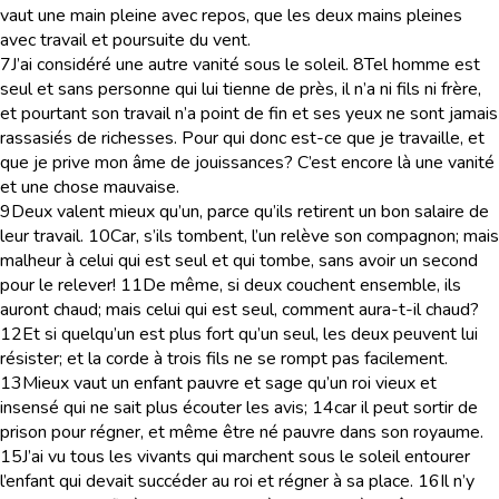
vaut une main pleine avec repos, que les deux mains pleines
avec travail et poursuite du vent.
7
J’ai considéré une autre vanité sous le soleil.
8
Tel homme est
seul et sans personne qui lui tienne de près, il n’a ni fils ni frère,
et pourtant son travail n’a point de fin et ses yeux ne sont jamais
rassasiés de richesses. Pour qui donc est-ce que je travaille, et
que je prive mon âme de jouissances? C’est encore là une vanité
et une chose mauvaise.
9
Deux valent mieux qu’un, parce qu’ils retirent un bon salaire de
leur travail.
10
Car, s’ils tombent, l’un relève son compagnon; mais
malheur à celui qui est seul et qui tombe, sans avoir un second
pour le relever!
11
De même, si deux couchent ensemble, ils
auront chaud; mais celui qui est seul, comment aura-t-il chaud?
12
Et si quelqu’un est plus fort qu’un seul, les deux peuvent lui
résister; et la corde à trois fils ne se rompt pas facilement.
13
Mieux vaut un enfant pauvre et sage qu’un roi vieux et
insensé qui ne sait plus écouter les avis;
14
car il peut sortir de
prison pour régner, et même être né pauvre dans son royaume.
15
J’ai vu tous les vivants qui marchent sous le soleil entourer
l’enfant qui devait succéder au roi et régner à sa place.
16
Il n’y