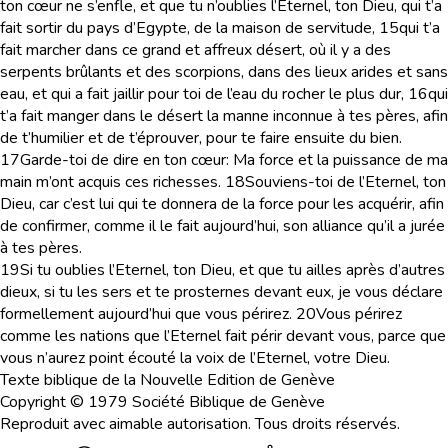
ton cœur ne s’enfle, et que tu n’oublies l’Eternel, ton Dieu, qui t’a
fait sortir du pays d’Egypte, de la maison de servitude,
15
qui t’a
fait marcher dans ce grand et affreux désert, où il y a des
serpents brûlants et des scorpions, dans des lieux arides et sans
eau, et qui a fait jaillir pour toi de l’eau du rocher le plus dur,
16
qui
t’a fait manger dans le désert la manne inconnue à tes pères, afin
de t’humilier et de t’éprouver, pour te faire ensuite du bien.
17
Garde-toi de dire en ton cœur: Ma force et la puissance de ma
main m’ont acquis ces richesses.
18
Souviens-toi de l’Eternel, ton
Dieu, car c’est lui qui te donnera de la force pour les acquérir, afin
de confirmer, comme il le fait aujourd’hui, son alliance qu’il a jurée
à tes pères.
19
Si tu oublies l’Eternel, ton Dieu, et que tu ailles après d’autres
dieux, si tu les sers et te prosternes devant eux, je vous déclare
formellement aujourd’hui que vous périrez.
20
Vous périrez
comme les nations que l’Eternel fait périr devant vous, parce que
vous n’aurez point écouté la voix de l’Eternel, votre Dieu.
Texte biblique de la Nouvelle Edition de Genève
Copyright © 1979 Société Biblique de Genève
Reproduit avec aimable autorisation. Tous droits réservés.