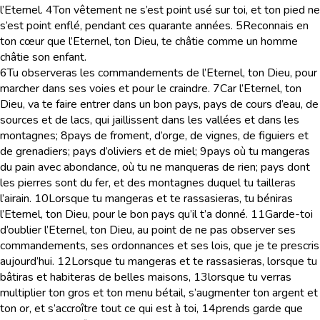
l’Eternel.
4
Ton vêtement ne s’est point usé sur toi, et ton pied ne
s’est point enflé, pendant ces quarante années.
5
Reconnais en
ton cœur que l’Eternel, ton Dieu, te châtie comme un homme
châtie son enfant.
6
Tu observeras les commandements de l’Eternel, ton Dieu, pour
marcher dans ses voies et pour le craindre.
7
Car l’Eternel, ton
Dieu, va te faire entrer dans un bon pays, pays de cours d’eau, de
sources et de lacs, qui jaillissent dans les vallées et dans les
montagnes;
8
pays de froment, d’orge, de vignes, de figuiers et
de grenadiers; pays d’oliviers et de miel;
9
pays où tu mangeras
du pain avec abondance, où tu ne manqueras de rien; pays dont
les pierres sont du fer, et des montagnes duquel tu tailleras
l’airain.
10
Lorsque tu mangeras et te rassasieras, tu béniras
l’Eternel, ton Dieu, pour le bon pays qu’il t’a donné.
11
Garde-toi
d’oublier l’Eternel, ton Dieu, au point de ne pas observer ses
commandements, ses ordonnances et ses lois, que je te prescris
aujourd’hui.
12
Lorsque tu mangeras et te rassasieras, lorsque tu
bâtiras et habiteras de belles maisons,
13
lorsque tu verras
multiplier ton gros et ton menu bétail, s’augmenter ton argent et
ton or, et s’accroître tout ce qui est à toi,
14
prends garde que