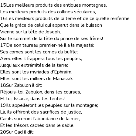
15
Les meilleurs produits des antiques montagnes,
Les meilleurs produits des collines séculaires,
16
Les meilleurs produits de la terre et de ce qu’elle renferme.
Que la grâce de celui qui apparut dans le buisson
Vienne sur la tête de Joseph,
Sur le sommet de la tête du prince de ses frères!
17
De son taureau premier-né il a la majesté;
Ses cornes sont les cornes du buffle;
Avec elles il frappera tous les peuples,
Jusqu’aux extrémités de la terre:
Elles sont les myriades d’Ephraïm,
Elles sont les milliers de Manassé.
18
Sur Zabulon il dit:
Réjouis-toi, Zabulon, dans tes courses,
Et toi, Issacar, dans tes tentes!
19
Ils appelleront les peuples sur la montagne;
Là, ils offriront des sacrifices de justice,
Car ils suceront l’abondance de la mer,
Et les trésors cachés dans le sable.
20
Sur Gad il dit: