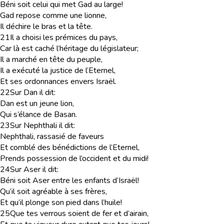
Béni soit celui qui met Gad au large!
Gad repose comme une lionne,
Il déchire le bras et la tête.
21
Il a choisi les prémices du pays,
Car là est caché l’héritage du législateur;
Il a marché en tête du peuple,
Il a exécuté la justice de l’Eternel,
Et ses ordonnances envers Israël.
22
Sur Dan il dit:
Dan est un jeune lion,
Qui s’élance de Basan.
23
Sur Nephthali il dit:
Nephthali, rassasié de faveurs
Et comblé des bénédictions de l’Eternel,
Prends possession de l’occident et du midi!
24
Sur Aser il dit:
Béni soit Aser entre les enfants d’Israël!
Qu’il soit agréable à ses frères,
Et qu’il plonge son pied dans l’huile!
25
Que tes verrous soient de fer et d’airain,