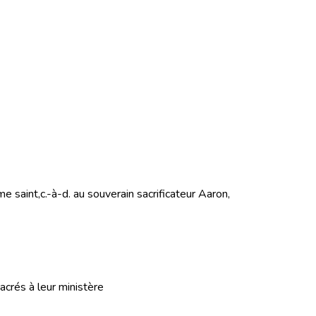
e saint,
c.-à-d.
au souverain sacrificateur Aaron
,
crés à leur ministère