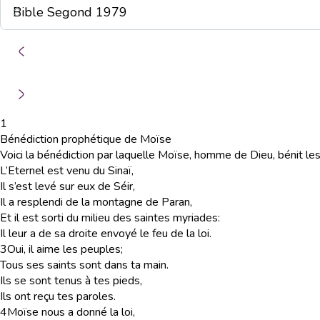
1
Bénédiction prophétique de Moïse
Voici la bénédiction par laquelle Moïse, homme de Dieu, bénit les 
L’Eternel est venu du Sinaï,
Il s’est levé sur eux de Séir,
Il a resplendi de la montagne de Paran,
Et il est sorti du milieu des saintes myriades:
Il leur a de sa droite envoyé le feu de la loi.
3
Oui, il aime les peuples;
Tous ses saints sont dans ta main.
Ils se sont tenus à tes pieds,
Ils ont reçu tes paroles.
4
Moïse nous a donné la loi,