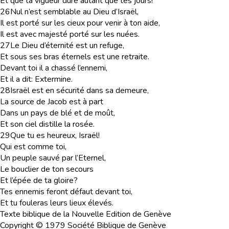
Et que ta vigueur dure autant que tes jours!
26
Nul n’est semblable au Dieu d’Israël,
Il est porté sur les cieux pour venir à ton aide,
Il est avec majesté porté sur les nuées.
27
Le Dieu d’éternité est un refuge,
Et sous ses bras éternels est une retraite.
Devant toi il a chassé l’ennemi,
Et il a dit: Extermine.
28
Israël est en sécurité dans sa demeure,
La source de Jacob est à part
Dans un pays de blé et de moût,
Et son ciel distille la rosée.
29
Que tu es heureux, Israël!
Qui est comme toi,
Un peuple sauvé par l’Eternel,
Le bouclier de ton secours
Et l’épée de ta gloire?
Tes ennemis feront défaut devant toi,
Et tu fouleras leurs lieux élevés.
Texte biblique de la Nouvelle Edition de Genève
Copyright © 1979 Société Biblique de Genève