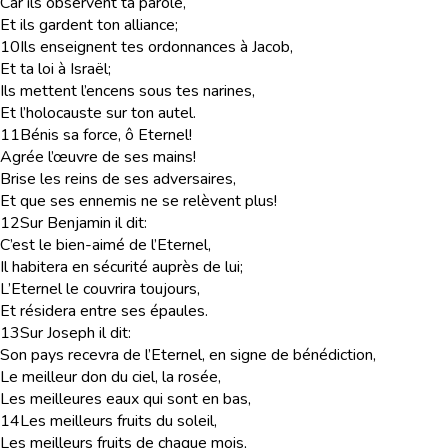
Car ils observent ta parole,
Et ils gardent ton alliance;
10
Ils enseignent tes ordonnances à Jacob,
Et ta loi à Israël;
Ils mettent l’encens sous tes narines,
Et l’holocauste sur ton autel.
11
Bénis sa force, ô Eternel!
Agrée l’œuvre de ses mains!
Brise les reins de ses adversaires,
Et que ses ennemis ne se relèvent plus!
12
Sur Benjamin il dit:
C’est le bien-aimé de l’Eternel,
Il habitera en sécurité auprès de lui;
L’Eternel le couvrira toujours,
Et résidera entre ses épaules.
13
Sur Joseph il dit:
Son pays recevra de l’Eternel, en signe de bénédiction,
Le meilleur don du ciel, la rosée,
Les meilleures eaux qui sont en bas,
14
Les meilleurs fruits du soleil,
Les meilleurs fruits de chaque mois,