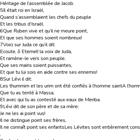
Héritage de l’assemblée de Jacob.
5
Il était roi en Israël,
Quand s’assemblaient les chefs du peuple
Et les tribus d’Israël.
6
Que Ruben vive et qu’il ne meure point,
Et que ses hommes soient nombreux!
7
Voici sur Juda ce qu’il dit:
Ecoute, ô Eternel! la voix de Juda,
Et ramène-le vers son peuple.
Que ses mains soient puissantes,
Et que tu lui sois en aide contre ses ennemis!
8
Sur Lévi il dit:
Les thummim et les urim ont été confiés à l’homme saint
A l’homm
Que tu as tenté à Massa,
Et avec qui tu as contesté aux eaux de Meriba.
9
Lévi dit de son père et de sa mère:
Je ne les ai point vus!
Il ne distingue point ses frères,
Il ne connaît point ses enfants
Les Lévites sont entièrement consa
.