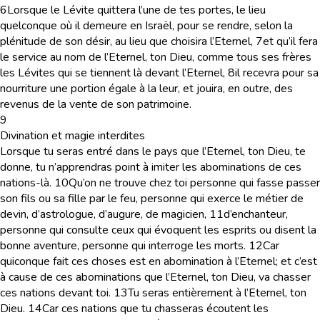
6
Lorsque le Lévite quittera l’une de tes portes, le lieu
quelconque où il demeure en Israël, pour se rendre, selon la
plénitude de son désir, au lieu que choisira l’Eternel,
7
et qu’il fera
le service au nom de l’Eternel, ton Dieu, comme tous ses frères
les Lévites qui se tiennent là devant l’Eternel,
8
il recevra pour sa
nourriture une portion égale à la leur, et jouira, en outre, des
revenus de la vente de son patrimoine.
9
Divination et magie interdites
Lorsque tu seras entré dans le pays que l’Eternel, ton Dieu, te
donne, tu n’apprendras point à imiter les abominations de ces
nations-là.
10
Qu’on ne trouve chez toi personne qui fasse passer
son fils ou sa fille par le feu, personne qui exerce le métier de
devin, d’astrologue, d’augure, de magicien,
11
d’enchanteur,
personne qui consulte ceux qui évoquent les esprits ou disent la
bonne aventure, personne qui interroge les morts.
12
Car
quiconque fait ces choses est en abomination à l’Eternel; et c’est
à cause de ces abominations que l’Eternel, ton Dieu, va chasser
ces nations devant toi.
13
Tu seras entièrement à l’Eternel, ton
Dieu.
14
Car ces nations que tu chasseras écoutent les