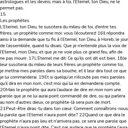
astrologues et les devins; mais à toi, l’Eternel, ton Dieu, ne le
permet pas.
15
Les prophètes
L’Eternel, ton Dieu, te suscitera du milieu de toi, d’entre tes
frères, un prophète comme moi: vous l’écouterez!
16
Il répondra
ainsi à la demande que tu fis à l’Eternel, ton Dieu, à Horeb, le jour
de l’assemblée, quand tu disais: Que je n’entende plus la voix de
l’Eternel, mon Dieu, et que je ne voie plus ce grand feu, afin de
ne pas mourir.
17
L’Eternel me dit: Ce qu’ils ont dit est bien.
18
Je
leur susciterai du milieu de leurs frères un prophète comme toi,
je mettrai mes paroles dans sa bouche, et il leur dira tout ce que
je lui commanderai.
19
Et si quelqu’un n’écoute pas mes paroles
qu’il dira en mon nom, c’est moi qui lui en demanderai compte.
20
Mais le prophète qui aura l’audace de dire en mon nom une
parole que je ne lui aurai point commandé de dire, ou qui parlera
au nom d’autres dieux, ce prophète-là sera puni de mort.
21
Peut-être diras-tu dans ton cœur: Comment connaîtrons-nous
la parole que l’Eternel n’aura point dite?
22
Quand ce que dira le
prophète n’aura pas lieu et n’arrivera pas, ce sera une parole que
l’Eternel n’aura point dite. C’est par audace que le prophète l’aura