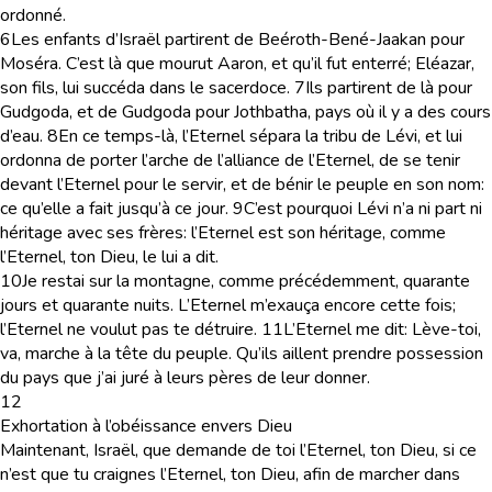
ordonné.
6
Les enfants d’Israël partirent de Beéroth-Bené-Jaakan pour
Moséra. C’est là que mourut Aaron, et qu’il fut enterré; Eléazar,
son fils, lui succéda dans le sacerdoce.
7
Ils partirent de là pour
Gudgoda, et de Gudgoda pour Jothbatha, pays où il y a des cours
d’eau.
8
En ce temps-là, l’Eternel sépara la tribu de Lévi, et lui
ordonna de porter l’arche de l’alliance de l’Eternel, de se tenir
devant l’Eternel pour le servir, et de bénir le peuple en son nom:
ce qu’elle a fait jusqu’à ce jour.
9
C’est pourquoi Lévi n’a ni part ni
héritage avec ses frères: l’Eternel est son héritage, comme
l’Eternel, ton Dieu, le lui a dit.
10
Je restai sur la montagne, comme précédemment, quarante
jours et quarante nuits. L’Eternel m’exauça encore cette fois;
l’Eternel ne voulut pas te détruire.
11
L’Eternel me dit: Lève-toi,
va, marche à la tête du peuple. Qu’ils aillent prendre possession
du pays que j’ai juré à leurs pères de leur donner.
12
Exhortation à l’obéissance envers Dieu
Maintenant, Israël, que demande de toi l’Eternel, ton Dieu, si ce
n’est que tu craignes l’Eternel, ton Dieu, afin de marcher dans