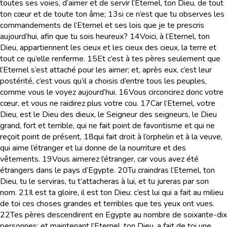
toutes ses voies, d’aimer et de servir l’Eternel, ton Dieu, de tout
ton cœur et de toute ton âme;
13
si ce n’est que tu observes les
commandements de l’Eternel et ses lois que je te prescris
aujourd’hui, afin que tu sois heureux?
14
Voici, à l’Eternel, ton
Dieu, appartiennent les cieux et les cieux des cieux, la terre et
tout ce qu’elle renferme.
15
Et c’est à tes pères seulement que
l’Eternel s’est attaché pour les aimer; et, après eux, c’est leur
postérité, c’est vous qu’il a choisis d’entre tous les peuples,
comme vous le voyez aujourd’hui.
16
Vous circoncirez donc votre
cœur, et vous ne raidirez plus votre cou.
17
Car l’Eternel, votre
Dieu, est le Dieu des dieux, le Seigneur des seigneurs, le Dieu
grand, fort et terrible, qui ne fait point de favoritisme et qui ne
reçoit point de présent,
18
qui fait droit à l’orphelin et à la veuve,
qui aime l’étranger et lui donne de la nourriture et des
vêtements.
19
Vous aimerez l’étranger, car vous avez été
étrangers dans le pays d’Egypte.
20
Tu craindras l’Eternel, ton
Dieu, tu le serviras, tu t’attacheras à lui, et tu jureras par son
nom.
21
Il est ta gloire, il est ton Dieu: c’est lui qui a fait au milieu
de toi ces choses grandes et terribles que tes yeux ont vues.
22
Tes pères descendirent en Egypte au nombre de soixante-dix
personnes; et maintenant l’Eternel, ton Dieu, a fait de toi une